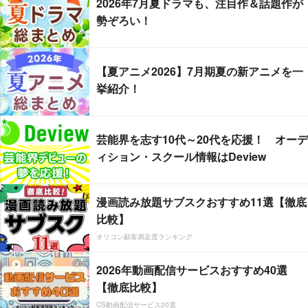
2026年7月夏ドラマも、注目作＆話題作が
勢ぞろい！
【夏アニメ2026】7月期夏の新アニメを一
挙紹介！
芸能界を志す10代～20代を応援！ オーデ
ィション・スクール情報はDeview
漫画読み放題サブスクおすすめ11選【徹底
比較】
オリコン顧客満足度ランキング
2026年動画配信サービスおすすめ40選
【徹底比較】
CS動画配信サービス20選