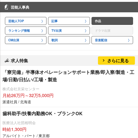
芸能人事典
芸能人TOP
記事
作品
ランキング情報
TV出演
ドラマ出演
CM出演
歌詞
音楽配信
求人特集
さらに見る
「寮完備」半導体オペレーションサポート業務/即入寮/製造・工
場/日勤/日払い/工場・製造
株式会社京栄センター
月給26万円～32万5,000円
派遣社員 / 北海道
歯科助手/扶養内勤務OK・ブランクOK
医療法人社団相明会
時給1,300円
アルバイト・パート / 東京都