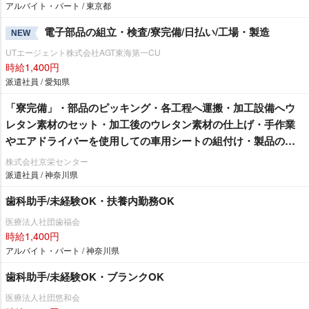
アルバイト・パート / 東京都
電子部品の組立・検査/寮完備/日払い/工場・製造
NEW
UTエージェント株式会社AGT東海第一CU
時給1,400円
派遣社員 / 愛知県
「寮完備」・部品のピッキング・各工程へ運搬・加工設備へウ
レタン素材のセット・加工後のウレタン素材の仕上げ・手作業
エアドライバーを使用しての車用シートの組付け・製品の検
査作業/即入寮/製造・工場
株式会社京栄センター
派遣社員 / 神奈川県
歯科助手/未経験OK・扶養内勤務OK
医療法人社団歯福会
時給1,400円
アルバイト・パート / 神奈川県
歯科助手/未経験OK・ブランクOK
医療法人社団悠和会