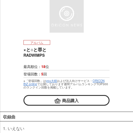
アルバム
×と○と罪と
RADWIMPS
最高順位：
18
位
登場回数：
5
回
※「登場回数」は
you大樹
および法人向けサービス・
ORICON
BiZ online
で公開しております週間アルバムランキングTOP300
のランクイン回数を掲載しています。
商品購入
収録曲
1. いえない