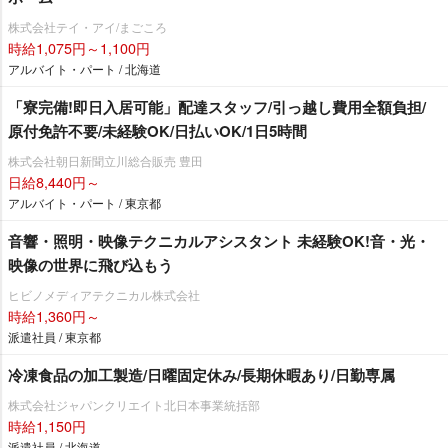
株式会社テイ・アイ/まごころ
時給1,075円～1,100円
アルバイト・パート / 北海道
「寮完備!即日入居可能」配達スタッフ/引っ越し費用全額負担/
原付免許不要/未経験OK/日払いOK/1日5時間
株式会社朝日新聞立川総合販売 豊田
日給8,440円～
アルバイト・パート / 東京都
音響・照明・映像テクニカルアシスタント 未経験OK!音・光・
映像の世界に飛び込もう
ヒビノメディアテクニカル株式会社
時給1,360円～
派遣社員 / 東京都
冷凍食品の加工製造/日曜固定休み/長期休暇あり/日勤専属
株式会社ジャパンクリエイト北日本事業統括部
時給1,150円
派遣社員 / 北海道