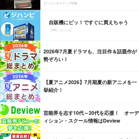
オリコンタイアップ特集
自販機にピッ！ですぐに買えちゃう
（PR）ジハンピ
2026年7月夏ドラマも、注目作＆話題作が
勢ぞろい！
【夏アニメ2026】7月期夏の新アニメを一
挙紹介！
芸能界を志す10代～20代を応援！ オーデ
ィション・スクール情報はDeview