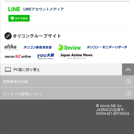
LINEアカウントメディア
PC版に切り替え
禁無断複写転載
クッキーの使用について
© oricon ME inc.
JASRAC許諾番号：
9009642140Y38026