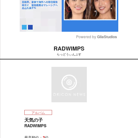
Powered by 
GliaStudios
RADWIMPS
M
らっどうぃんぷす
u
t
e
アルバム
天気の子
RADWIMPS
最高順位：
2
位