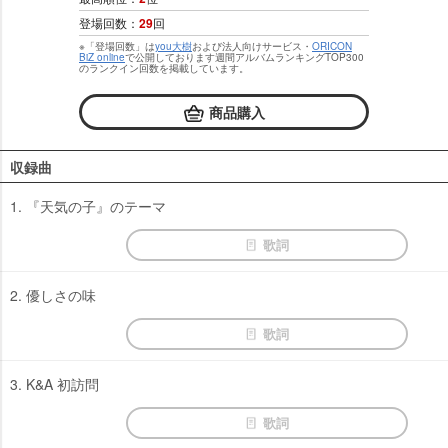
登場回数：
29
回
※「登場回数」は
you大樹
および法人向けサービス・
ORICON
BiZ online
で公開しております週間アルバムランキングTOP300
のランクイン回数を掲載しています。
商品購入
収録曲
1. 『天気の子』のテーマ
歌詞
2. 優しさの味
歌詞
3. K&A 初訪問
歌詞