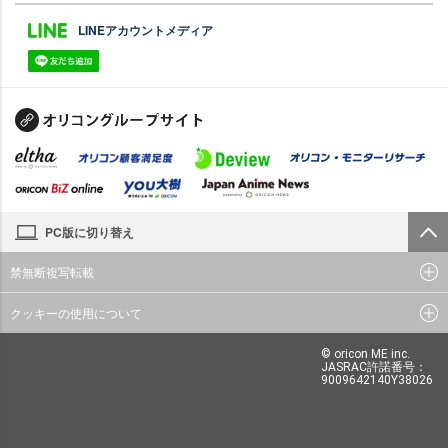
LINEアカウントメディア
PC版に切り替え
禁無断複写転載
クッキーの使用について
© oricon ME inc.
JASRAC許諾番号：
9009642140Y38026