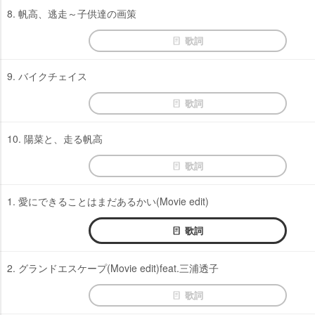
8. 帆高、逃走～子供達の画策
歌詞
9. バイクチェイス
歌詞
10. 陽菜と、走る帆高
歌詞
1. 愛にできることはまだあるかい(Movie edit)
歌詞
2. グランドエスケープ(Movie edit)feat.三浦透子
歌詞