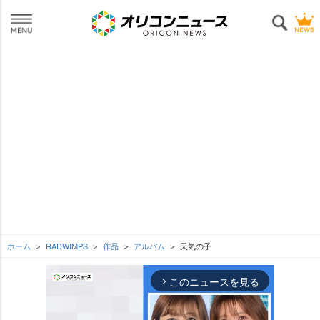
ホーム
RADWIMPS
作品
アルバム
天気の子
このニュースを見る
arrow_forward_ios