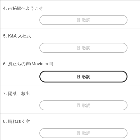
4. 占秘館へようこそ
歌詞
5. K&A 入社式
歌詞
6. 風たちの声(Movie edit)
歌詞
7. 陽菜、救出
歌詞
8. 晴れゆく空
歌詞