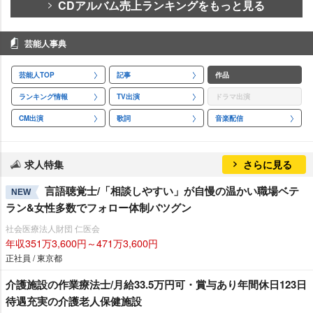
CDアルバム売上ランキングをもっと見る
芸能人事典
芸能人TOP
記事
作品
ランキング情報
TV出演
ドラマ出演
CM出演
歌詞
音楽配信
求人特集
さらに見る
言語聴覚士/「相談しやすい」が自慢の温かい職場ベテ
NEW
ラン&女性多数でフォロー体制バツグン
社会医療法人財団 仁医会
年収351万3,600円～471万3,600円
正社員 / 東京都
介護施設の作業療法士/月給33.5万円可・賞与あり年間休日123日
待遇充実の介護老人保健施設