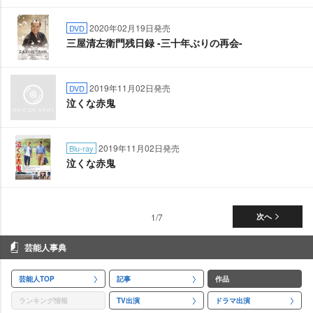
2020年02月19日発売
DVD
三屋清左衛門残日録 -三十年ぶりの再会-
2019年11月02日発売
DVD
泣くな赤鬼
2019年11月02日発売
Blu-ray
泣くな赤鬼
1/7
次へ
芸能人事典
芸能人TOP
記事
作品
ランキング情報
TV出演
ドラマ出演