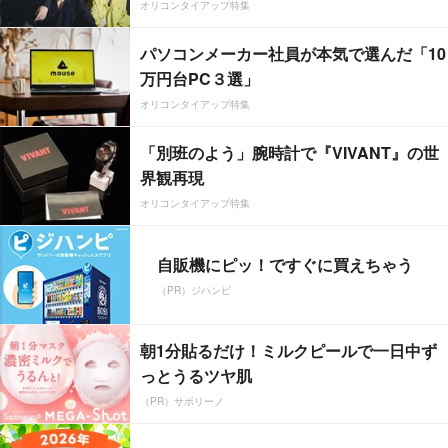
オリコンタイアップ特集
パソコンメーカー社員が本気で選んだ「10
万円台PC３選」
オリコンタイアップ特集
「別班のよう」腕時計で『VIVANT』の世
界観再現
オリコンタイアップ特集
自販機にピッ！ですぐに買えちゃう
（PR）ジハンピ
朝1分貼るだけ！ミルクピールで一日中ず
っとうるツヤ肌
（PR）サボリーノ