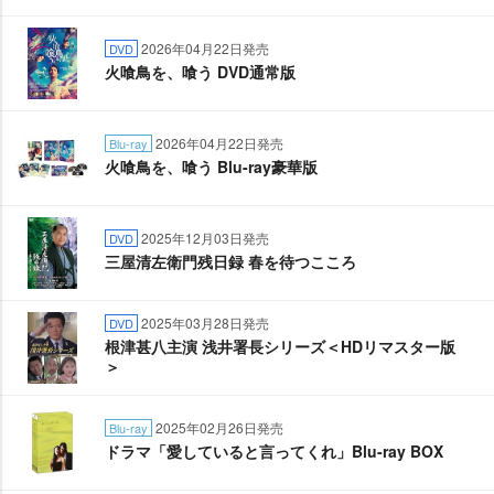
2026年04月22日発売
DVD
火喰鳥を、喰う DVD通常版
2026年04月22日発売
Blu-ray
火喰鳥を、喰う Blu-ray豪華版
2025年12月03日発売
DVD
三屋清左衛門残日録 春を待つこころ
2025年03月28日発売
DVD
根津甚八主演 浅井署長シリーズ＜HDリマスター版
＞
2025年02月26日発売
Blu-ray
ドラマ「愛していると言ってくれ」Blu-ray BOX