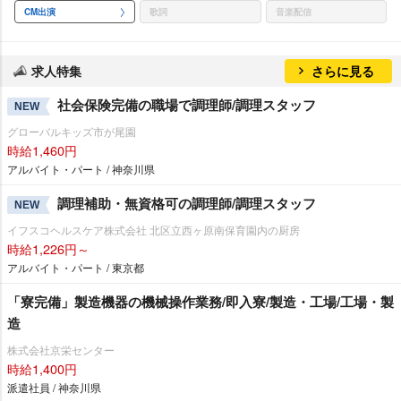
CM出演
歌詞
音楽配信
求人特集
さらに見る
社会保険完備の職場で調理師/調理スタッフ
NEW
グローバルキッズ市が尾園
時給1,460円
アルバイト・パート / 神奈川県
調理補助・無資格可の調理師/調理スタッフ
NEW
イフスコヘルスケア株式会社 北区立西ヶ原南保育園内の厨房
時給1,226円～
アルバイト・パート / 東京都
「寮完備」製造機器の機械操作業務/即入寮/製造・工場/工場・製
造
株式会社京栄センター
時給1,400円
派遣社員 / 神奈川県