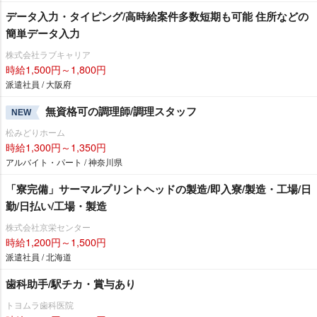
データ入力・タイピング/高時給案件多数短期も可能 住所などの
簡単データ入力
株式会社ラブキャリア
時給1,500円～1,800円
派遣社員 / 大阪府
無資格可の調理師/調理スタッフ
NEW
松みどりホーム
時給1,300円～1,350円
アルバイト・パート / 神奈川県
「寮完備」サーマルプリントヘッドの製造/即入寮/製造・工場/日
勤/日払い/工場・製造
株式会社京栄センター
時給1,200円～1,500円
派遣社員 / 北海道
歯科助手/駅チカ・賞与あり
トヨムラ歯科医院