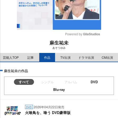
Powered by 
GliaStudios
麻生祐未
M
あそうゆみ
u
t
芸能人TOP
記事
作品
TV出演
ドラマ出演
CM出演
e
麻生祐未の作品
すべて
DVD
シングル
アルバム
Blu-ray
2026年04月22日発売
DVD
火喰鳥を、喰う DVD豪華版