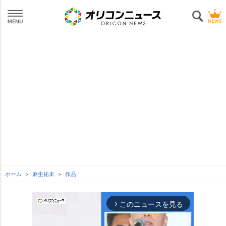
ホーム
麻生祐未
作品
このニュースを見る
arrow_forward_ios