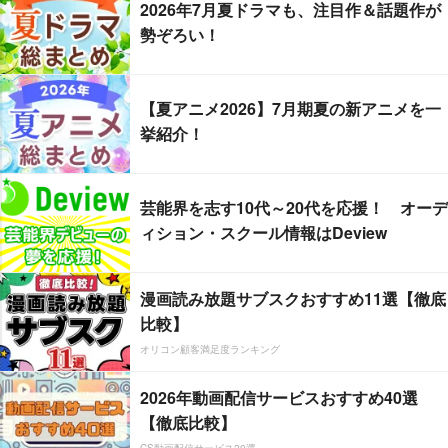
2026年7月夏ドラマも、注目作＆話題作が
勢ぞろい！
【夏アニメ2026】7月期夏の新アニメを一
挙紹介！
芸能界を志す10代～20代を応援！ オーデ
ィション・スクール情報はDeview
漫画読み放題サブスクおすすめ11選【徹底
比較】
オリコン顧客満足度ランキング
2026年動画配信サービスおすすめ40選
【徹底比較】