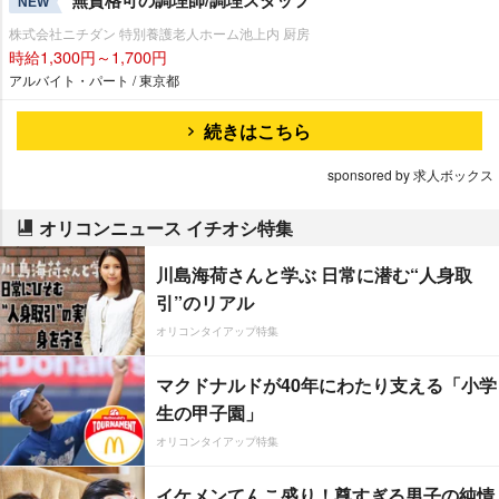
無資格可の調理師/調理スタッフ
NEW
株式会社ニチダン 特別養護老人ホーム池上内 厨房
時給1,300円～1,700円
アルバイト・パート / 東京都
続きはこちら
sponsored by 求人ボックス
オリコンニュース イチオシ特集
川島海荷さんと学ぶ 日常に潜む“人身取
引”のリアル
オリコンタイアップ特集
マクドナルドが40年にわたり支える「小学
生の甲子園」
オリコンタイアップ特集
イケメンてんこ盛り！尊すぎる男子の純情