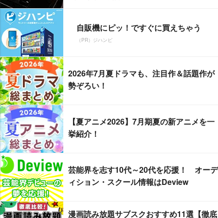
自販機にピッ！ですぐに買えちゃう
（PR）ジハンピ
2026年7月夏ドラマも、注目作＆話題作が
勢ぞろい！
【夏アニメ2026】7月期夏の新アニメを一
挙紹介！
芸能界を志す10代～20代を応援！ オーデ
ィション・スクール情報はDeview
漫画読み放題サブスクおすすめ11選【徹底