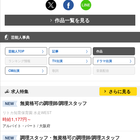
作品一覧を見る
芸能人事典
芸能人TOP
記事
作品
ランキング情報
TV出演
ドラマ出演
CM出演
歌詞
音楽配信
求人特集
さらに見る
無資格可の調理師/調理スタッフ
NEW
リトカ知育保育園 水走WEST
時給1,177円～
アルバイト・パート / 大阪府
調理スタッフ・無資格可の調理師/調理スタッフ
NEW