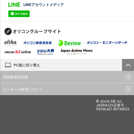
LINEアカウントメディア
PC版に切り替え
禁無断複写転載
クッキーの使用について
© oricon ME inc.
JASRAC許諾番号：
9009642140Y38026