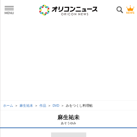
ホーム
麻生祐未
作品
DVD
みをつくし料理帖
麻生祐未
あそうゆみ