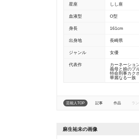
星座
しし座
血液型
O型
身長
161cm
出身地
長崎県
ジャンル
女優
代表作
カーネーション 
義母と娘のブルー
特命刑事カクホ
華麗なる一族 （
芸能人TOP
記事
作品
ラン
麻生祐未の画像