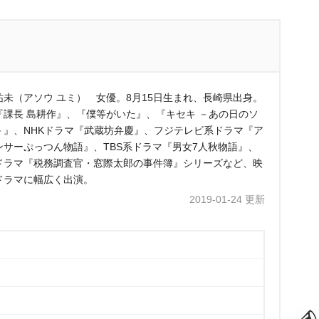
祐未（アソウ ユミ） 女優。8月15日生まれ、長崎県出身。
『課長 島耕作』、『僕等がいた』、『キセキ －あの日のソ
－』、NHKドラマ『武蔵坊弁慶』、フジテレビ系ドラマ『ア
ンサーぷっつん物語』、TBS系ドラマ『男女7人秋物語』、
ドラマ『税務調査官・窓際太郎の事件簿』シリーズなど、映
ドラマに幅広く出演。
2019-01-24 更新