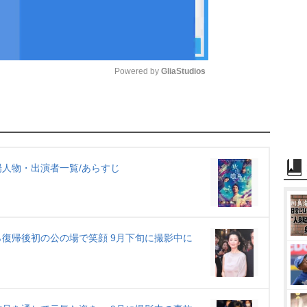
Powered by 
GliaStudios
M
u
t
e
人物・出演者一覧/あらすじ
復帰後初の公の場で笑顔 9月下旬に撮影中に