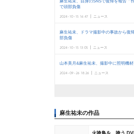
麻生祐未、自身のSNSで復帰を報告「
で頭部負傷
2024-10-15 16:47
ニュース
麻生祐未、ドラマ撮影中の事故から復帰
部負傷
2024-10-15 13:05
ニュース
山本美月&麻生祐未、撮影中に照明機材落
2024-09-26 18:26
ニュース
麻生祐未の作品
火喰鳥を、喰う D