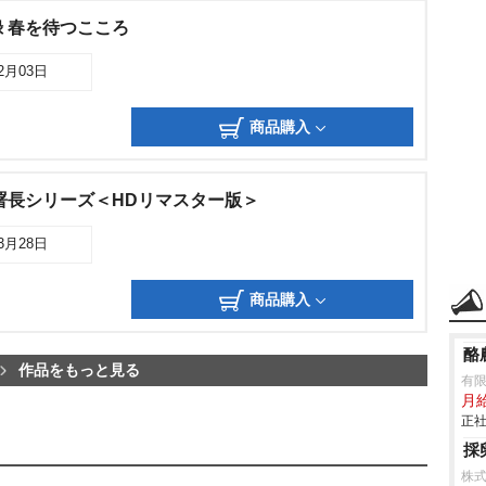
 春を待つこころ
12月03日
商品購入
署長シリーズ＜HDリマスター版＞
03月28日
商品購入
酪
作品をもっと見る
有
月
正社
採
株