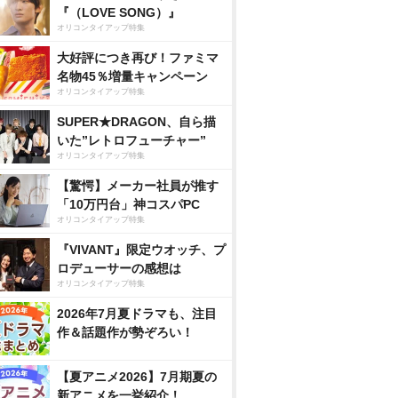
『（LOVE SONG）』
オリコンタイアップ特集
大好評につき再び！ファミマ
名物45％増量キャンペーン
オリコンタイアップ特集
SUPER★DRAGON、自ら描
いた”レトロフューチャー”
オリコンタイアップ特集
【驚愕】メーカー社員が推す
「10万円台」神コスパPC
オリコンタイアップ特集
『VIVANT』限定ウオッチ、プ
ロデューサーの感想は
オリコンタイアップ特集
2026年7月夏ドラマも、注目
作＆話題作が勢ぞろい！
【夏アニメ2026】7月期夏の
新アニメを一挙紹介！