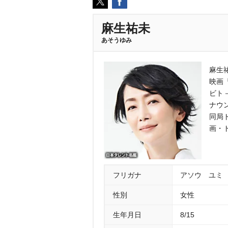
麻生祐未
あそうゆみ
麻生
映画
ビト
ナウ
同局
画・
フリガナ
アソウ ユミ
性別
女性
生年月日
8/15