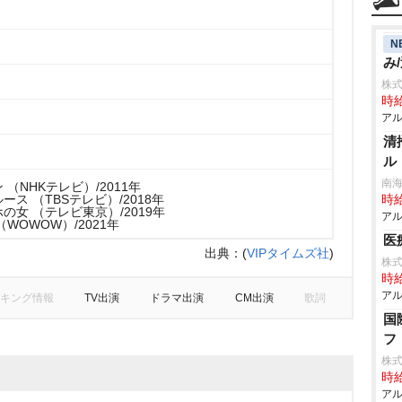
N
み
株
時給
アル
清
ル
南
（NHKテレビ）/2011年
ス （TBSテレビ）/2018年
時給
の女 （テレビ東京）/2019年
アル
WOWOW）/2021年
医
出典：
(
VIPタイムズ社
)
株
時給
アル
キング情報
TV出演
ドラマ出演
CM出演
歌詞
国
フ
株
時給
アル