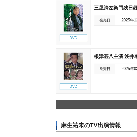
三屋清左衛門残日録
発売日
2025年
DVD
根津甚八主演 浅井
発売日
2025年
DVD
麻生祐未のTV出演情報