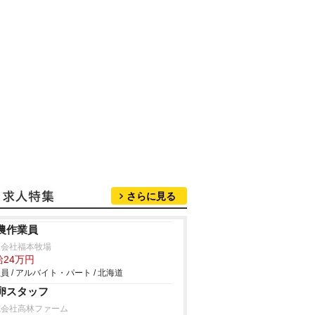
さらに見る
農作業員
限会社福本牧場
給24万円
員 / アルバイト・パート / 北海道
卵スタッフ
式会社高林ファーム