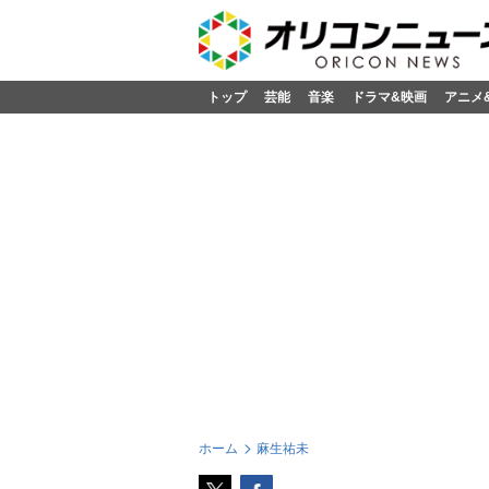
トップ
芸能
音楽
ドラマ&映画
アニメ
ホーム
麻生祐未