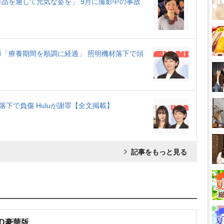
作品を通して元気な姿を」 9月に撮影中の事故
「療養期間を順調に経過」 照明機材落下で頭
下で負傷 Huluが謝罪【全文掲載】
記事をもっと見る
VD豪華版