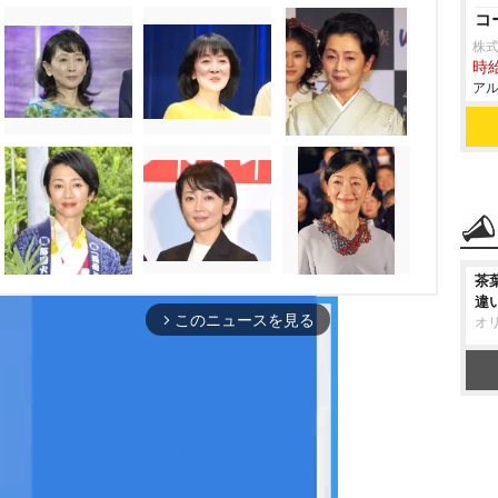
コ
株
時給
アル
茶
違
このニュースを見る
arrow_forward_ios
オ