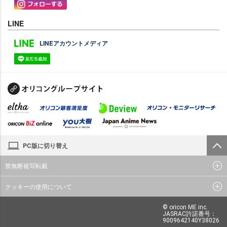
LINE
LINEアカウントメディア
PC版に切り替え
禁無断複写転載
クッキーの使用について
© oricon ME inc.
JASRAC許諾番号：
9009642140Y38026