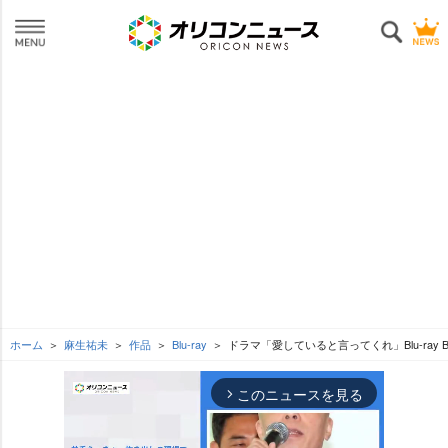
ホーム
麻生祐未
作品
Blu-ray
ドラマ「愛していると言ってくれ」Blu-ray B
このニュースを見る
arrow_forward_ios