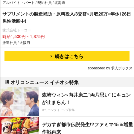
アルバイト・パート / 契約社員 / 北海道
サプリメントの製造補助・原料投入/3交替×月収26万×年休126日
男性活躍中!
株式会社トーコー
時給1,500円～1,875円
派遣社員 / 大阪府
続きはこちら
sponsored by 求人ボックス
オリコンニュース イチオシ特集
森崎ウィン×向井康二“両片思い”にキュン
が止まらん！
オリコンタイアップ特集
デカすぎ都市伝説発生!?ファミマ45％増量
作戦再来