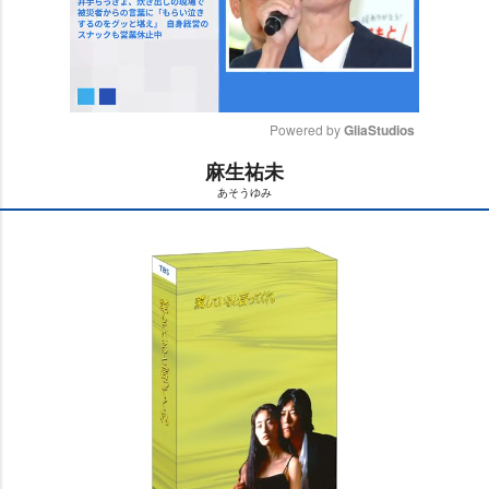
Powered by 
GliaStudios
麻生祐未
M
あそうゆみ
u
t
e