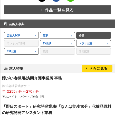
作品一覧を見る
芸能人事典
芸能人TOP
記事
作品
ランキング情報
TV出演
ドラマ出演
CM出演
歌詞
音楽配信
求人特集
さらに見る
障がい者採用/訪問介護事業所 事務
株式会社若武者ケア
年収255万円～270万円
アルバイト・パート / 神奈川県
「即日スタート」研究開発業務/「なんば徒歩10分」化粧品原料
の研究開発アシスタント業務