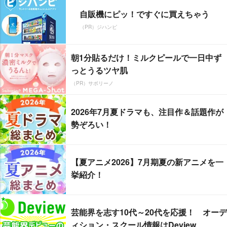
自販機にピッ！ですぐに買えちゃう
（PR）ジハンピ
朝1分貼るだけ！ミルクピールで一日中ず
っとうるツヤ肌
（PR）サボリーノ
2026年7月夏ドラマも、注目作＆話題作が
勢ぞろい！
【夏アニメ2026】7月期夏の新アニメを一
挙紹介！
芸能界を志す10代～20代を応援！ オーデ
ィション・スクール情報はDeview