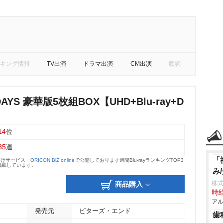
キング情報
TV出演
ドラマ出演
CM出演
歌詞
DAYS 豪華版5枚組BOX【UHD+Blu-ray+D
14
位
35
週
「
向けサービス・
ORICON BiZ online
で公開しております週間Blu-rayランキングTOP3
掲載しています。
み
株式
商品購入
時給
アル
発売元
ビターズ・エンド
歯