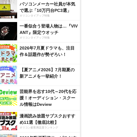
パソコンメーカー社員が本気
で選ぶ「10万円台PC3選」
オリコンタイアップ特集
一番似合う登場人物は…『VIV
ANT』限定ウオッチ
オリコンタイアップ特集
2026年7月夏ドラマも、注目
作＆話題作が勢ぞろい！
【夏アニメ2026】7月期夏の
新アニメを一挙紹介！
芸能界を志す10代～20代を応
援！オーディション・スクー
ル情報はDeview
漫画読み放題サブスクおすす
め11選【徹底比較】
オリコン顧客満足度ランキング