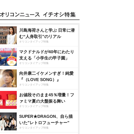
川島海荷さんと学ぶ 日常に潜
む“人身取引”のリアル
オリコンタイアップ特集
マクドナルドが40年にわたり
支える「小学生の甲子園」
オリコンタイアップ特集
向井康二イケメンすぎ！純愛
『（LOVE SONG）』
オリコンタイアップ特集
お値段そのまま45％増量！フ
ァミマ夏の大盤振る舞い
オリコンタイアップ特集
SUPER★DRAGON、自ら描
いた”レトロフューチャー”
オリコンタイアップ特集