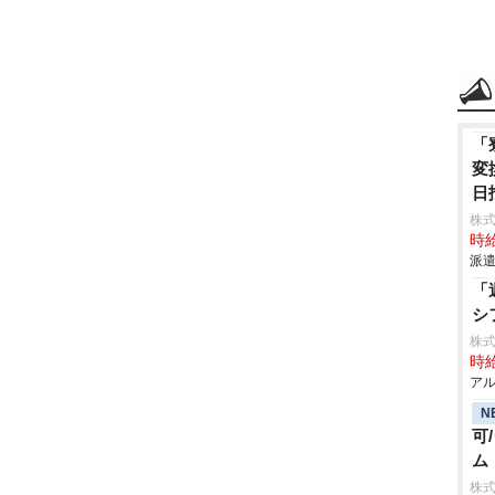
「
変
日
株
時給
派遣
「
シ
株式
時給
アル
N
可
ム
株