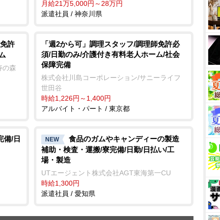
月給21万5,000円～28万円
派遣社員 / 神奈川県
免許
「週2から可」調理スタッフ/調理師免許必
須/日勤のみ/介護付き有料老人ホーム/社会
ム
保障完備
寿の森
株式会社川島コーポレーション/サニーライフ
世田谷
時給1,226円～1,400円
アルバイト・パート / 東京都
完備/日
食品のガムやキャンディーの製造
NEW
補助・検査・運搬/寮完備/日勤/日払い/工
場・製造
UTエージェント株式会社AGT東海第一CU
時給1,300円
派遣社員 / 愛知県