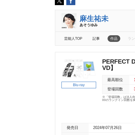
麻生祐未
あそうゆみ
芸能人TOP
記事
作品
ラン
PERFECT 
VD】
最高順位
Blu-ray
登場回数
※「登場回数」は法人
00のランクイン回数を
発売日
2024年07月26日