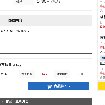
価格
14,300円（税込）
ホ
時給
アル
歯
収録内容
む
時給
UHD+Blu-ray+DVD】
アル
歯
ク
時給
アル
N
組
通常版Blu-ray
UT
時給
14
35
7月26日
過去最高
登場回数
位
週
派遣
商品購入
作品一覧を見る