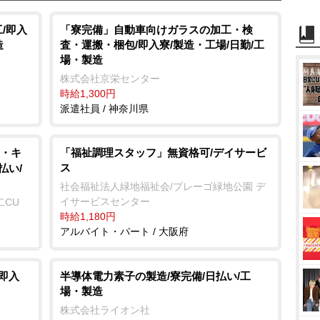
u
t
/即入
「寮完備」自動車向けガラスの加工・検
造
査・運搬・梱包/即入寮/製造・工場/日勤/工
e
場・製造
株式会社京栄センター
時給1,300円
派遣社員 / 神奈川県
・キ
「福祉調理スタッフ」無資格可/デイサービ
ス
払い/
社会福祉法人緑地福祉会/プレーゴ緑地公園 デ
イサービスセンター
二CU
時給1,180円
アルバイト・パート / 大阪府
即入
半導体電力素子の製造/寮完備/日払い/工
場・製造
株式会社ライオン社