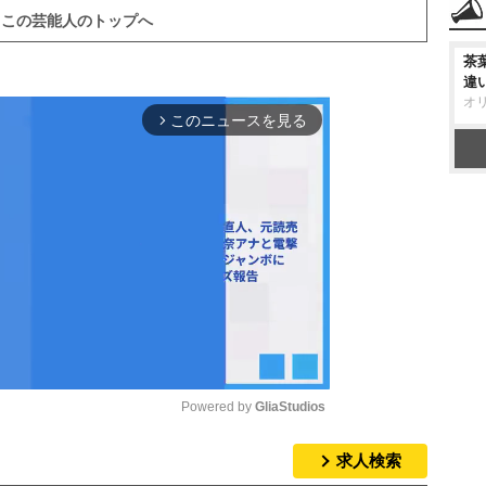
この芸能人のトップへ
茶
違
オ
このニュースを見る
arrow_forward_ios
Powered by 
GliaStudios
求人検索
M