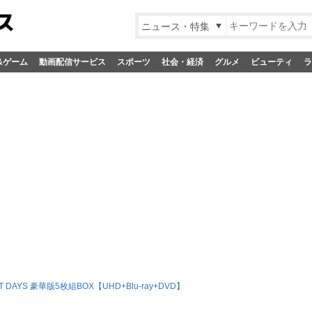
ニュース・特集
&ゲーム
動画配信サービス
スポーツ
社会・経済
グルメ
ビューティ
ラ
T DAYS 豪華版5枚組BOX【UHD+Blu-ray+DVD】