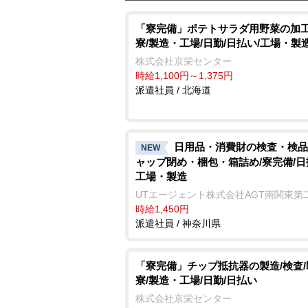
「寮完備」ポテトサラダ用野菜の加工
寮/製造・工場/日勤/日払い/工場・製
株式会社京栄センター
時給1,100円～1,375円
派遣社員 / 北海道
日用品・消費財の検査・検品
NEW
ャップ閉め・梱包・箱詰め/寮完備/日
工場・製造
UTエージェント株式会社AGT南関東第
時給1,450円
派遣社員 / 神奈川県
「寮完備」チップ抵抗器の製造/検査/
寮/製造・工場/日勤/日払い
株式会社京栄センター