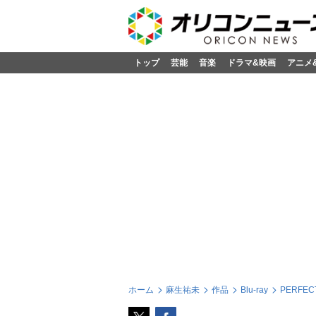
トップ
芸能
音楽
ドラマ&映画
アニメ
ホーム
麻生祐未
作品
Blu-ray
PERFEC