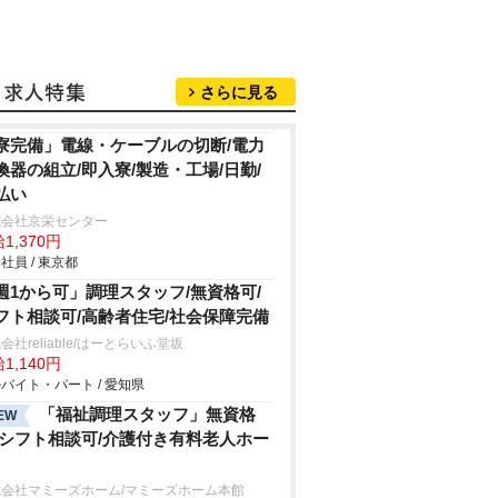
さらに見る
寮完備」電線・ケーブルの切断/電力
換器の組立/即入寮/製造・工場/日勤/
払い
式会社京栄センター
1,370円
社員 / 東京都
週1から可」調理スタッフ/無資格可/
フト相談可/高齢者住宅/社会保障完備
会社reliable/はーとらいふ堂坂
1,140円
バイト・パート / 愛知県
「福祉調理スタッフ」無資格
EW
/シフト相談可/介護付き有料老人ホー
式会社マミーズホーム/マミーズホーム本館