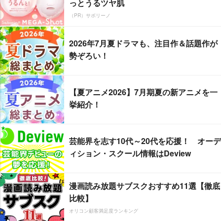
っとうるツヤ肌
（PR）サボリーノ
2026年7月夏ドラマも、注目作＆話題作が
勢ぞろい！
【夏アニメ2026】7月期夏の新アニメを一
挙紹介！
芸能界を志す10代～20代を応援！ オーデ
ィション・スクール情報はDeview
漫画読み放題サブスクおすすめ11選【徹底
比較】
オリコン顧客満足度ランキング