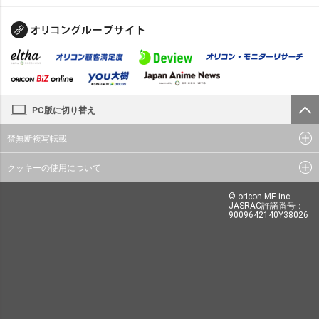
PC版に切り替え
禁無断複写転載
クッキーの使用について
© oricon ME inc.
JASRAC許諾番号：
9009642140Y38026