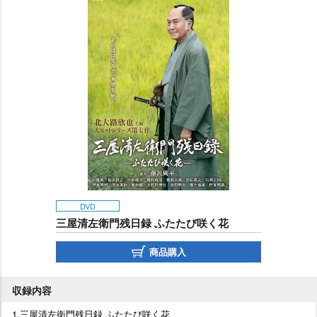
DVD
三屋清左衛門残日録 ふたたび咲く花
商品購入
収録内容
1.三屋清左衛門残日録 ふたたび咲く花