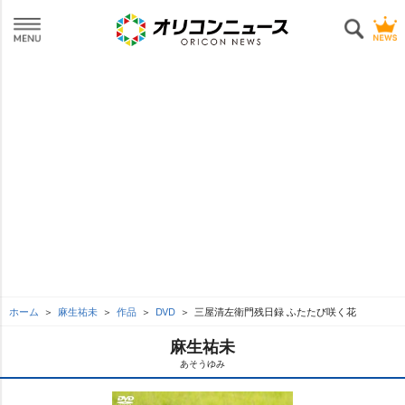
ホーム
麻生祐未
作品
DVD
三屋清左衛門残日録 ふたたび咲く花
麻生祐未
あそうゆみ