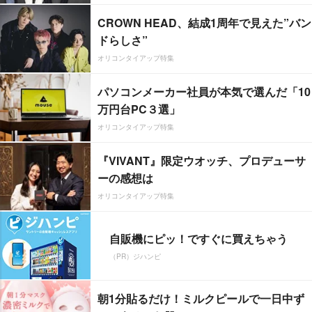
CROWN HEAD、結成1周年で見えた”バン
ドらしさ”
オリコンタイアップ特集
パソコンメーカー社員が本気で選んだ「10
万円台PC３選」
オリコンタイアップ特集
『VIVANT』限定ウオッチ、プロデューサ
ーの感想は
オリコンタイアップ特集
自販機にピッ！ですぐに買えちゃう
（PR）ジハンピ
朝1分貼るだけ！ミルクピールで一日中ず