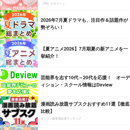
（PR）サボリーノ
2026年7月夏ドラマも、注目作＆話題作が
勢ぞろい！
【夏アニメ2026】7月期夏の新アニメを一
挙紹介！
芸能界を志す10代～20代を応援！ オーデ
ィション・スクール情報はDeview
漫画読み放題サブスクおすすめ11選【徹底
比較】
オリコン顧客満足度ランキング