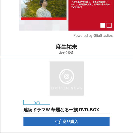
Powered by 
GliaStudios
麻生祐未
M
あそうゆみ
u
t
e
DVD
連続ドラマW 華麗なる一族 DVD-BOX
商品購入