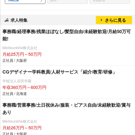
CM出演
歌詞
音楽配信
求人特集
さらに見る
事務職/経理事務/残業ほぼなし/髪型自由/未経験歓迎/月給50万可
能!
MeilleureVie株式会社
月給25万円～50万円
正社員 / 大阪府
CGデザイナー学科教員/人材サービス「紹介/教育/研修」
学校法人吉田学園
年収360万円～600万円
正社員 / 北海道
事務職/営業事務/土日祝休み/服装・ピアス自由/未経験歓迎/賞与
あり
MeilleureVie株式会社
月給26万円～50万円
正社員 / 大阪府