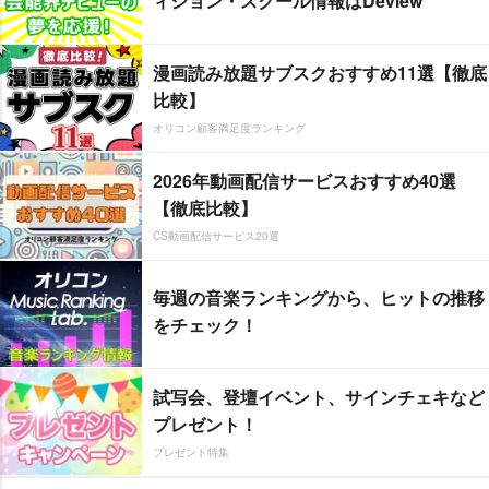
ィション・スクール情報はDeview
漫画読み放題サブスクおすすめ11選【徹底
比較】
オリコン顧客満足度ランキング
2026年動画配信サービスおすすめ40選
【徹底比較】
CS動画配信サービス20選
毎週の音楽ランキングから、ヒットの推移
をチェック！
試写会、登壇イベント、サインチェキなど
プレゼント！
プレゼント特集