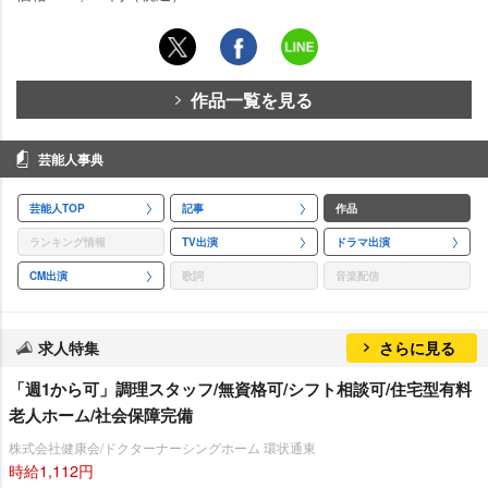
作品一覧を見る
芸能人事典
芸能人TOP
記事
作品
ランキング情報
TV出演
ドラマ出演
CM出演
歌詞
音楽配信
求人特集
さらに見る
「週1から可」調理スタッフ/無資格可/シフト相談可/住宅型有料
老人ホーム/社会保障完備
株式会社健康会/ドクターナーシングホーム 環状通東
時給1,112円