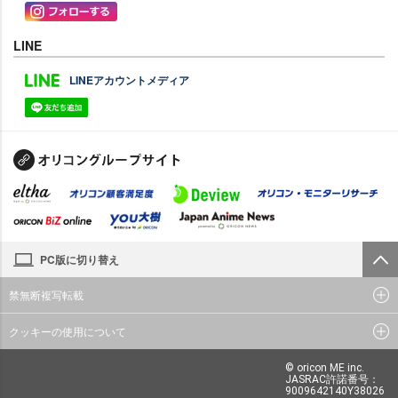
LINE
LINEアカウントメディア
PC版に切り替え
禁無断複写転載
クッキーの使用について
© oricon ME inc.
JASRAC許諾番号：
9009642140Y38026