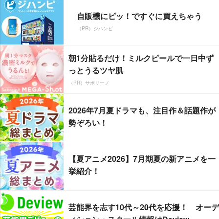
自販機にピッ！ですぐに買えちゃう
（PR）ジハンピ
朝1分貼るだけ！ミルクピールで一日中ず
っとうるツヤ肌
（PR）サボリーノ
2026年7月夏ドラマも、注目作＆話題作が
勢ぞろい！
【夏アニメ2026】7月期夏の新アニメを一
挙紹介！
芸能界を志す10代～20代を応援！ オーデ