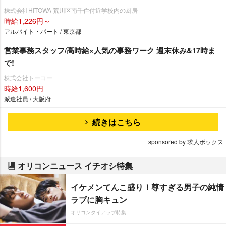
株式会社HITOWA 荒川区南千住付近学校内の厨房
時給1,226円～
アルバイト・パート / 東京都
営業事務スタッフ/高時給×人気の事務ワーク 週末休み&17時ま
で!
株式会社トーコー
時給1,600円
派遣社員 / 大阪府
続きはこちら
sponsored by 求人ボックス
オリコンニュース イチオシ特集
イケメンてんこ盛り！尊すぎる男子の純情
ラブに胸キュン
オリコンタイアップ特集