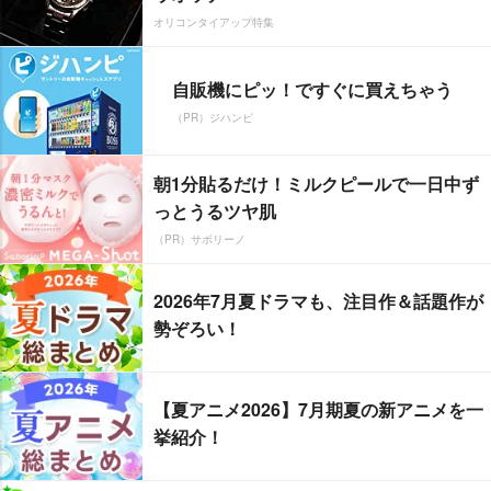
オリコンタイアップ特集
自販機にピッ！ですぐに買えちゃう
（PR）ジハンピ
朝1分貼るだけ！ミルクピールで一日中ず
っとうるツヤ肌
（PR）サボリーノ
2026年7月夏ドラマも、注目作＆話題作が
勢ぞろい！
【夏アニメ2026】7月期夏の新アニメを一
挙紹介！