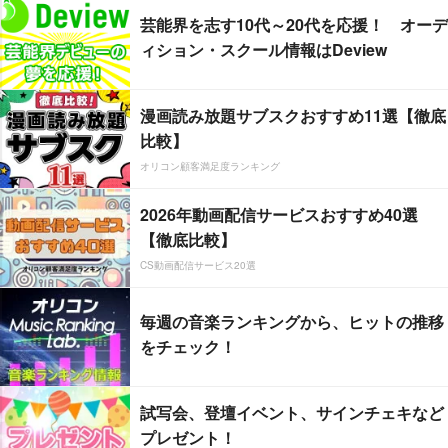
芸能界を志す10代～20代を応援！ オーデ
ィション・スクール情報はDeview
漫画読み放題サブスクおすすめ11選【徹底
比較】
オリコン顧客満足度ランキング
2026年動画配信サービスおすすめ40選
【徹底比較】
CS動画配信サービス20選
毎週の音楽ランキングから、ヒットの推移
をチェック！
試写会、登壇イベント、サインチェキなど
プレゼント！