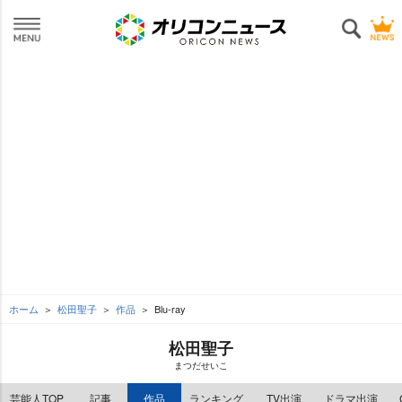
ホーム
松田聖子
作品
Blu-ray
松田聖子
まつだせいこ
芸能人TOP
記事
作品
ランキング
TV出演
ドラマ出演