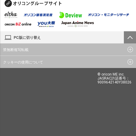
PC版に切り替え
禁無断複写転載
クッキーの使用について
© oricon ME inc.
JASRAC許諾番号：
9009642140Y38026