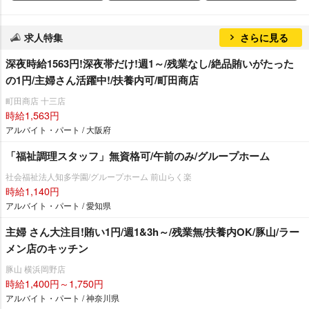
求人特集
さらに見る
深夜時給1563円!深夜帯だけ!週1～/残業なし/絶品賄いがたった
の1円/主婦さん活躍中!/扶養内可/町田商店
町田商店 十三店
時給1,563円
アルバイト・パート / 大阪府
「福祉調理スタッフ」無資格可/午前のみ/グループホーム
社会福祉法人知多学園/グループホーム 前山らく楽
時給1,140円
アルバイト・パート / 愛知県
主婦 さん大注目!賄い1円/週1&3h～/残業無/扶養内OK/豚山/ラー
メン店のキッチン
豚山 横浜岡野店
時給1,400円～1,750円
アルバイト・パート / 神奈川県