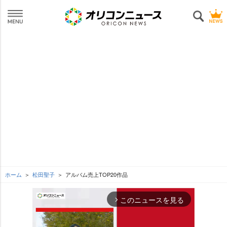
ホーム
松田聖子
アルバム売上TOP20作品
このニュースを見る
arrow_forward_ios