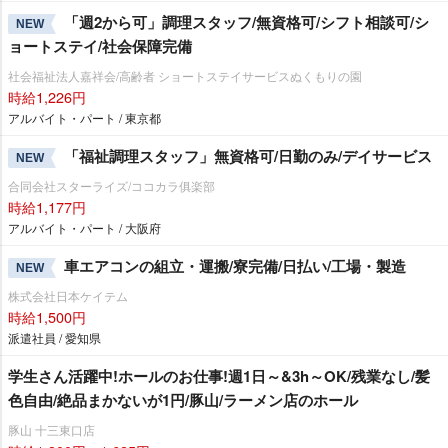
「週2から可」調理スタッフ/無資格可/シフト相談可/シ
NEW
ョートステイ/社会保障完備
社会福祉法人嘉祥会/高齢者 ショートステイサービスぬくもりの園
時給1,226円
アルバイト・パート / 東京都
「福祉調理スタッフ」無資格可/日勤のみ/デイサービス
NEW
合同会社スターライズ/ココカラ俱楽部
時給1,177円
アルバイト・パート / 大阪府
車エアコンの組立・運搬/寮完備/日払い/工場・製造
NEW
株式会社日本ケイテム
時給1,500円
派遣社員 / 愛知県
学生さん活躍中!ホールのお仕事!週1日～&3h～OK/残業なし/髪
色自由/絶品まかないが1円/豚山/ラーメン店のホール
豚山 十三東口店