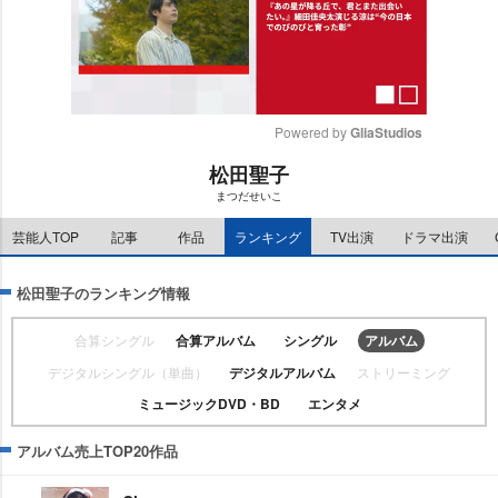
Powered by 
GliaStudios
松田聖子
M
まつだせいこ
u
t
芸能人TOP
記事
作品
ランキング
TV出演
ドラマ出演
e
松田聖子のランキング情報
合算シングル
合算アルバム
シングル
アルバム
デジタルシングル（単曲）
デジタルアルバム
ストリーミング
ミュージックDVD・BD
エンタメ
アルバム売上TOP20作品