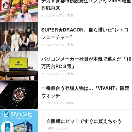
デカすぎ都市伝説発生!?ファミマ45％増量
作戦再来
オリコンタイアップ特集
SUPER★DRAGON、自ら描いた”レトロ
フューチャー”
オリコンタイアップ特集
パソコンメーカー社員が本気で選んだ「10
万円台PC３選」
オリコンタイアップ特集
一番似合う登場人物は…『VIVANT』限定
ウオッチ
オリコンタイアップ特集
自販機にピッ！ですぐに買えちゃう
（PR）ジハンピ