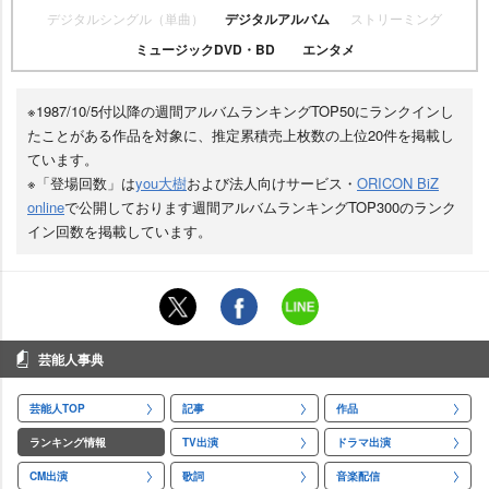
デジタルシングル（単曲）
デジタルアルバム
ストリーミング
ミュージックDVD・BD
エンタメ
※1987/10/5付以降の週間アルバムランキングTOP50にランクインし
たことがある作品を対象に、推定累積売上枚数の上位20件を掲載し
ています。
※「登場回数」は
you大樹
および法人向けサービス・
ORICON BiZ
online
で公開しております週間アルバムランキングTOP300のランク
イン回数を掲載しています。
芸能人事典
芸能人TOP
記事
作品
ランキング情報
TV出演
ドラマ出演
CM出演
歌詞
音楽配信