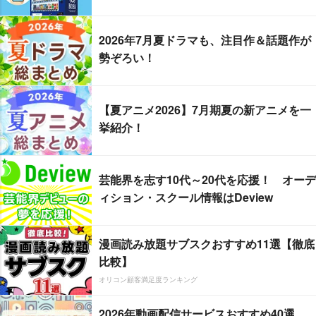
2026年7月夏ドラマも、注目作＆話題作が
勢ぞろい！
【夏アニメ2026】7月期夏の新アニメを一
挙紹介！
芸能界を志す10代～20代を応援！ オーデ
ィション・スクール情報はDeview
漫画読み放題サブスクおすすめ11選【徹底
比較】
オリコン顧客満足度ランキング
2026年動画配信サービスおすすめ40選