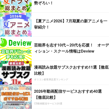
勢ぞろい！
【夏アニメ2026】7月期夏の新アニメを一
挙紹介！
芸能界を志す10代～20代を応援！ オーデ
ィション・スクール情報はDeview
漫画読み放題サブスクおすすめ11選【徹底
比較】
オリコン顧客満足度ランキング
2026年動画配信サービスおすすめ40選
【徹底比較】
CS動画配信サービス20選