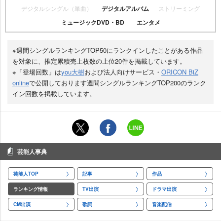
デジタルシングル（単曲）
デジタルアルバム
ストリーミング
ミュージックDVD・BD
エンタメ
※週間シングルランキングTOP50にランクインしたことがある作品
を対象に、推定累積売上枚数の上位20件を掲載しています。
※「登場回数」は
you大樹
および法人向けサービス・
ORICON BiZ
online
で公開しております週間シングルランキングTOP200のランク
イン回数を掲載しています。
芸能人事典
芸能人TOP
記事
作品
ランキング情報
TV出演
ドラマ出演
CM出演
歌詞
音楽配信