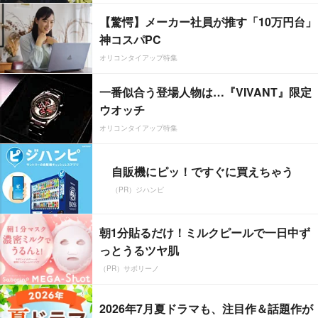
【驚愕】メーカー社員が推す「10万円台」
神コスパPC
オリコンタイアップ特集
一番似合う登場人物は…『VIVANT』限定
ウオッチ
オリコンタイアップ特集
自販機にピッ！ですぐに買えちゃう
（PR）ジハンピ
朝1分貼るだけ！ミルクピールで一日中ず
っとうるツヤ肌
（PR）サボリーノ
2026年7月夏ドラマも、注目作＆話題作が