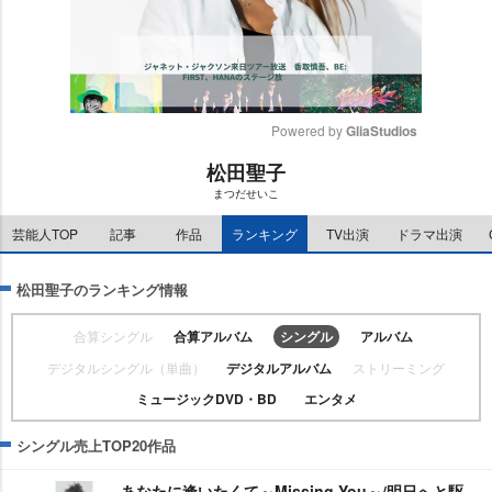
Powered by 
GliaStudios
松田聖子
M
まつだせいこ
u
t
芸能人TOP
記事
作品
ランキング
TV出演
ドラマ出演
e
松田聖子のランキング情報
合算シングル
合算アルバム
シングル
アルバム
デジタルシングル（単曲）
デジタルアルバム
ストリーミング
ミュージックDVD・BD
エンタメ
シングル売上TOP20作品
あなたに逢いたくて～Missing You～/明日へと駆