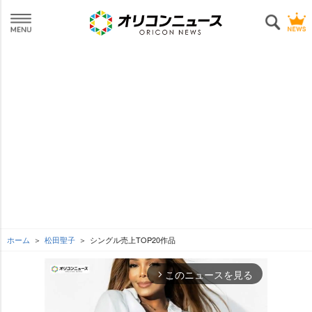
ホーム
松田聖子
シングル売上TOP20作品
このニュースを見る
arrow_forward_ios