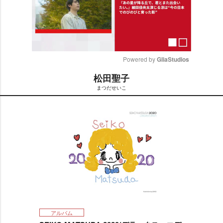
Powered by 
GliaStudios
松田聖子
M
まつだせいこ
u
t
e
アルバム