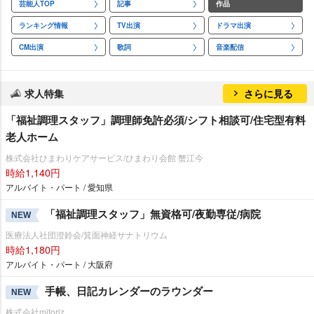
芸能人TOP
記事
作品
ランキング情報
TV出演
ドラマ出演
CM出演
歌詞
音楽配信
求人特集
さらに見る
「福祉調理スタッフ」調理師免許必須/シフト相談可/住宅型有料
老人ホーム
株式会社ひまわりケアサービス/ひまわり会館 蟹江今
時給1,140円
アルバイト・パート / 愛知県
「福祉調理スタッフ」無資格可/夜勤専従/病院
NEW
医療法人社団澄鈴会/箕面神経サナトリウム
時給1,180円
アルバイト・パート / 大阪府
手帳、日記カレンダーのラウンダー
NEW
株式会社mitoriz