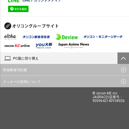
LINEアカウントメディア
PC版に切り替え
禁無断複写転載
クッキーの使用について
© oricon ME inc.
JASRAC許諾番号：
9009642140Y38026