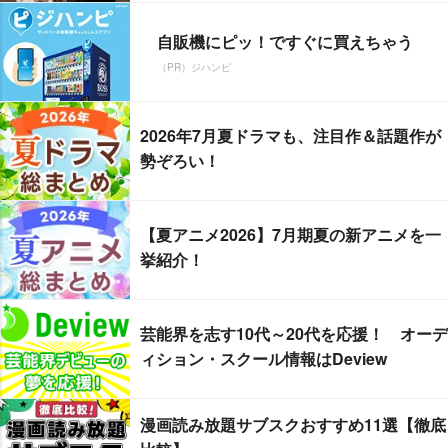
自販機にピッ！ですぐに買えちゃう
（PR）ジハンピ
2026年7月夏ドラマも、注目作＆話題作が
勢ぞろい！
【夏アニメ2026】7月期夏の新アニメを一
挙紹介！
芸能界を志す10代～20代を応援！ オーデ
ィション・スクール情報はDeview
漫画読み放題サブスクおすすめ11選【徹底