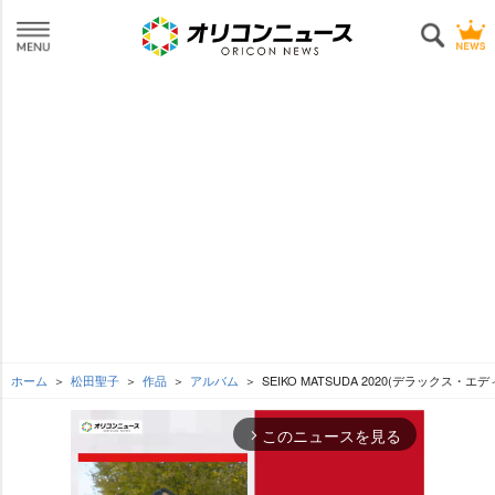
ホーム
松田聖子
作品
アルバム
SEIKO MATSUDA 2020(デラックス・
このニュースを見る
arrow_forward_ios