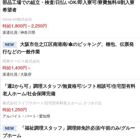
部品工場での組立・検査/日払いOK/即入寮可/寮費無料/8割入寮
希望者
move on株式会社
時給1,800円～2,250円
派遣社員 / 神奈川県
大阪市住之江区南港南/傘のピッキング、梱包、伝票発
NEW
行などの一般作業
関東サービス株式会社
時給1,400円～
派遣社員 / 大阪府
「週2から可」調理スタッフ/無資格可/シフト相談可/住宅型有料
老人ホーム/社会保障完備
株式会社ライフサポート/住宅型有料老人ホーム さつきの丘
時給1,250円
アルバイト・パート / 愛知県
「福祉調理スタッフ」調理師免許必須/午前のみ/グルー
NEW
プホーム