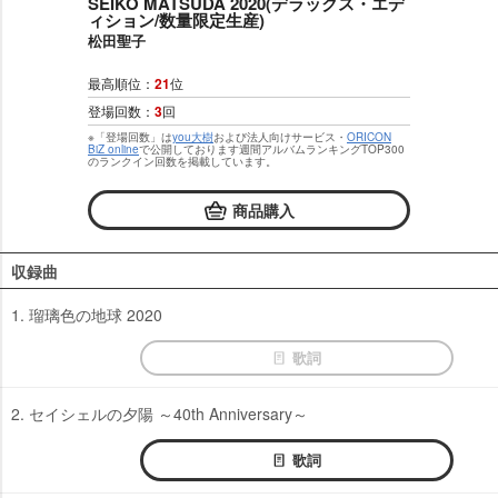
SEIKO MATSUDA 2020(デラックス・エデ
ィション/数量限定生産)
松田聖子
最高順位：
21
位
登場回数：
3
回
※「登場回数」は
you大樹
および法人向けサービス・
ORICON
BiZ online
で公開しております週間アルバムランキングTOP300
のランクイン回数を掲載しています。
商品購入
収録曲
1. 瑠璃色の地球 2020
歌詞
2. セイシェルの夕陽 ～40th Anniversary～
歌詞