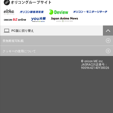
PC版に切り替え
禁無断複写転載
クッキーの使用について
© oricon ME inc.
JASRAC許諾番号：
9009642140Y38026