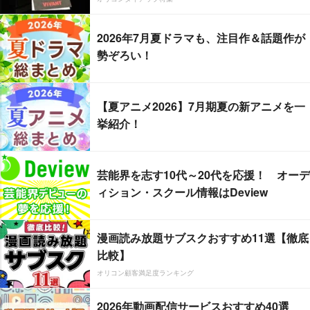
2026年7月夏ドラマも、注目作＆話題作が
勢ぞろい！
【夏アニメ2026】7月期夏の新アニメを一
挙紹介！
芸能界を志す10代～20代を応援！ オーデ
ィション・スクール情報はDeview
漫画読み放題サブスクおすすめ11選【徹底
比較】
オリコン顧客満足度ランキング
2026年動画配信サービスおすすめ40選