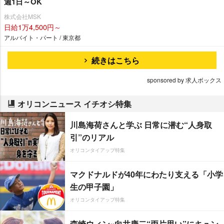
週1日～OK
株式会社MSK
日給1万4,500円～
アルバイト・パート / 東京都
続きはこちら
sponsored by 求人ボックス
オリコンニュース イチオシ特集
川島海荷さんと学ぶ 日常に潜む“人身取
引”のリアル
オリコンタイアップ特集
マクドナルドが40年にわたり支える「小学
生の甲子園」
オリコンタイアップ特集
森崎ウィン×向井康二“両片思い”にキュン