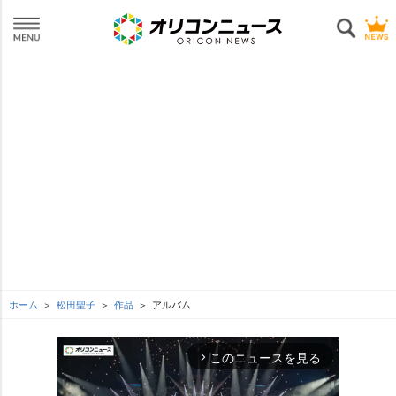
ホーム
松田聖子
作品
アルバム
このニュースを見る
arrow_forward_ios