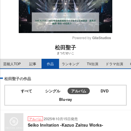
Powered by 
GliaStudios
松田聖子
M
まつだせいこ
u
t
芸能人TOP
記事
作品
ランキング
TV出演
ドラマ出演
e
松田聖子の作品
すべて
シングル
アルバム
DVD
Blu-ray
2025年10月15日発売
アルバム
Seiko Invitation -Kazuo Zaitsu Works-