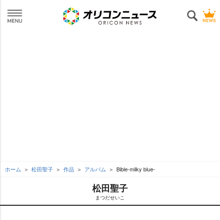
ホーム
松田聖子
作品
アルバム
Bible-milky blue-
松田聖子
まつだせいこ