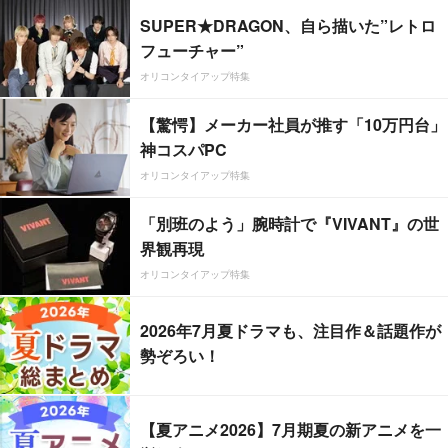
SUPER★DRAGON、自ら描いた”レトロ
フューチャー”
オリコンタイアップ特集
【驚愕】メーカー社員が推す「10万円台」
神コスパPC
オリコンタイアップ特集
「別班のよう」腕時計で『VIVANT』の世
界観再現
オリコンタイアップ特集
2026年7月夏ドラマも、注目作＆話題作が
勢ぞろい！
【夏アニメ2026】7月期夏の新アニメを一