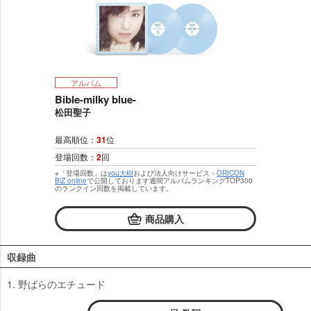
アルバム
Bible-milky blue-
松田聖子
最高順位：
31
位
登場回数：
2
回
※「登場回数」は
you大樹
および法人向けサービス・
ORICON
BiZ online
で公開しております週間アルバムランキングTOP300
のランクイン回数を掲載しています。
商品購入
収録曲
1. 野ばらのエチュード