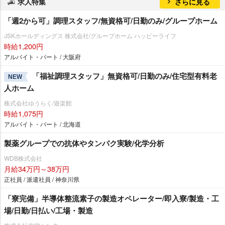
求人特集
さらに見る
「週2から可」調理スタッフ/無資格可/日勤のみ/グループホーム
JSKホールディングス 株式会社/グループホーム ハッピーライフ
時給1,200円
アルバイト・パート / 大阪府
「福祉調理スタッフ」無資格可/日勤のみ/住宅型有料老
NEW
人ホーム
株式会社ゆうらく/遊楽館
時給1,075円
アルバイト・パート / 北海道
製薬グループでの抗体やタンパク実験/化学分析
WDB株式会社
月給34万円～38万円
正社員 / 派遣社員 / 神奈川県
「寮完備」半導体整流素子の製造オペレーター/即入寮/製造・工
場/日勤/日払い/工場・製造