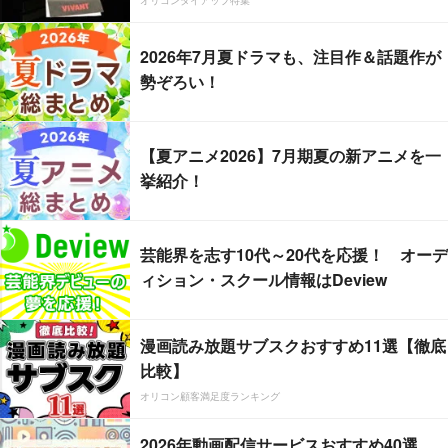
オリコンタイアップ特集
2026年7月夏ドラマも、注目作＆話題作が
勢ぞろい！
【夏アニメ2026】7月期夏の新アニメを一
挙紹介！
芸能界を志す10代～20代を応援！ オーデ
ィション・スクール情報はDeview
漫画読み放題サブスクおすすめ11選【徹底
比較】
オリコン顧客満足度ランキング
2026年動画配信サービスおすすめ40選