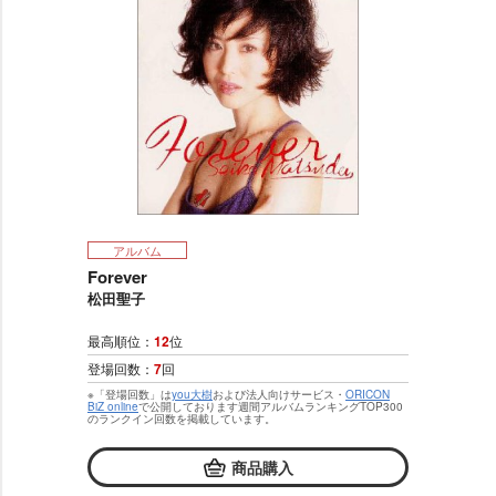
アルバム
Forever
松田聖子
最高順位：
12
位
登場回数：
7
回
※「登場回数」は
you大樹
および法人向けサービス・
ORICON
BiZ online
で公開しております週間アルバムランキングTOP300
のランクイン回数を掲載しています。
商品購入