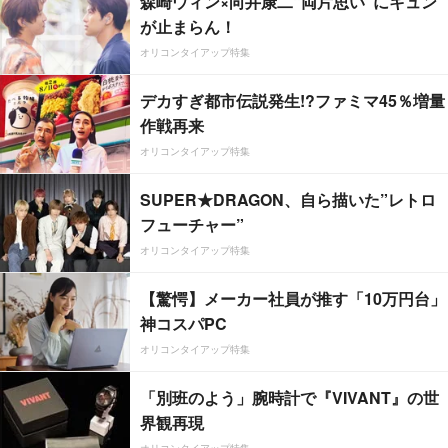
森崎ウィン×向井康二“両片思い”にキュン
が止まらん！
オリコンタイアップ特集
デカすぎ都市伝説発生!?ファミマ45％増量
作戦再来
オリコンタイアップ特集
SUPER★DRAGON、自ら描いた”レトロ
フューチャー”
オリコンタイアップ特集
【驚愕】メーカー社員が推す「10万円台」
神コスパPC
オリコンタイアップ特集
「別班のよう」腕時計で『VIVANT』の世
界観再現