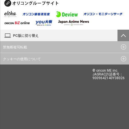
PC版に切り替え
禁無断複写転載
クッキーの使用について
© oricon ME inc.
JASRAC許諾番号：
9009642140Y38026