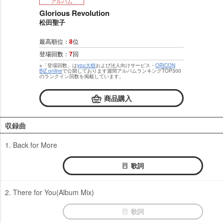
アルバム
Glorious Revolution
松田聖子
最高順位：
8
位
登場回数：
7
回
※「登場回数」は
you大樹
および法人向けサービス・
ORICON
BiZ online
で公開しております週間アルバムランキングTOP300
のランクイン回数を掲載しています。
商品購入
収録曲
1. Back for More
歌詞
2. There for You(Album Mix)
歌詞