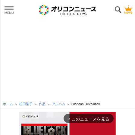
ホーム
松田聖子
作品
アルバム
Glorious Revolution
このニュースを見る
arrow_forward_ios