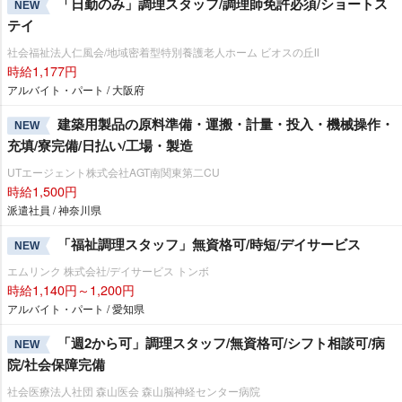
「日勤のみ」調理スタッフ/調理師免許必須/ショートス
NEW
テイ
社会福祉法人仁風会/地域密着型特別養護老人ホーム ビオスの丘Ⅱ
時給1,177円
アルバイト・パート / 大阪府
建築用製品の原料準備・運搬・計量・投入・機械操作・
NEW
充填/寮完備/日払い/工場・製造
UTエージェント株式会社AGT南関東第二CU
時給1,500円
派遣社員 / 神奈川県
「福祉調理スタッフ」無資格可/時短/デイサービス
NEW
エムリンク 株式会社/デイサービス トンボ
時給1,140円～1,200円
アルバイト・パート / 愛知県
「週2から可」調理スタッフ/無資格可/シフト相談可/病
NEW
院/社会保障完備
社会医療法人社団 森山医会 森山脳神経センター病院