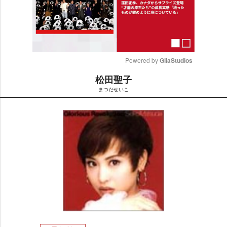
Powered by 
GliaStudios
松田聖子
M
まつだせいこ
u
t
e