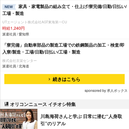
家具・家電製品の組み立て・仕上げ/寮完備/日勤/日払い/
NEW
工場・製造
UTエージェント株式会社AGT東海第一CU
時給1,240円
派遣社員 / 愛知県
「寮完備」自動車部品の製造工場での鉄鋼製品の加工・検査/即
入寮/製造・工場/日勤/日払い/工場・製造
株式会社京栄センター
派遣社員 / 北海道
続きはこちら
sponsored by 求人ボックス
オリコンニュース イチオシ特集
川島海荷さんと学ぶ 日常に潜む“人身取
引”のリアル