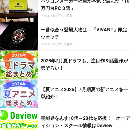
パソコンメーカー社員が本気で選んだ「10
万円台PC３選」
オリコンタイアップ特集
一番似合う登場人物は…『VIVANT』限定
ウオッチ
オリコンタイアップ特集
2026年7月夏ドラマも、注目作＆話題作が
勢ぞろい！
【夏アニメ2026】7月期夏の新アニメを一
挙紹介！
芸能界を志す10代～20代を応援！ オーデ
ィション・スクール情報はDeview