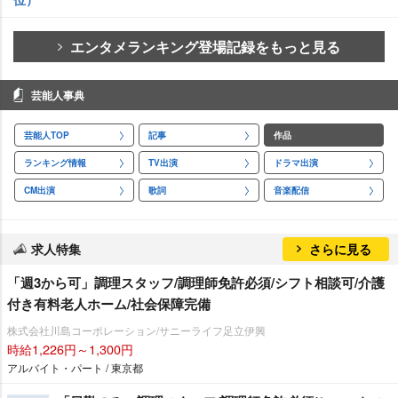
エンタメランキング登場記録をもっと見る
芸能人事典
芸能人TOP
記事
作品
ランキング情報
TV出演
ドラマ出演
CM出演
歌詞
音楽配信
求人特集
さらに見る
「週3から可」調理スタッフ/調理師免許必須/シフト相談可/介護
付き有料老人ホーム/社会保障完備
株式会社川島コーポレーション/サニーライフ足立伊興
時給1,226円～1,300円
アルバイト・パート / 東京都