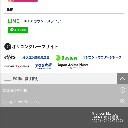
LINE
LINEアカウントメディア
PC版に切り替え
禁無断複写転載
クッキーの使用について
© oricon ME inc.
JASRAC許諾番号：
9009642140Y38026