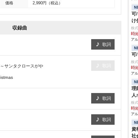
価格
2,990円（税込）
N
可
け
収録曲
株式
時給
アル
歌詞
N
可
株式
歌詞
カイ～サンタクロースが
時給
アル
stmas
N
理
人
歌詞
株
時給
アル
歌詞
N
資
社