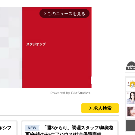
このニュースを見る
arrow_forward_ios
Powered by 
GliaStudios
求人検索
M
u
t
/シフ
「週3から可」調理スタッフ/無資格
NEW
可/午後のみ/ケアハウス/社会保障完備
e