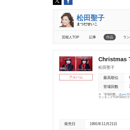
松田聖子
まつだせいこ
芸能人TOP
記事
作品
ラン
Christmas 
松田聖子
アルバム
最高順位
登場回数
※「登場回数」は
you
ランキングTOP300
発売日
1991年11月21日