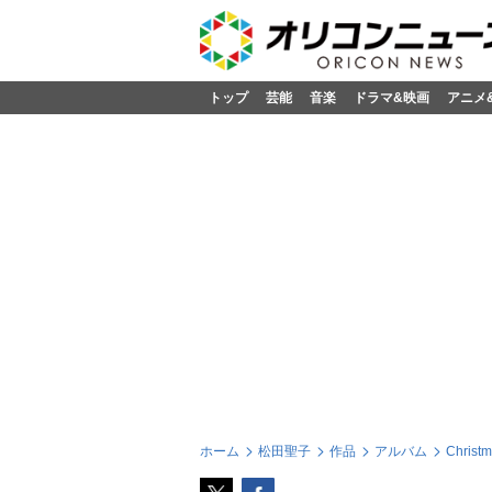
トップ
芸能
音楽
ドラマ&映画
アニメ
ホーム
松田聖子
作品
アルバム
Christm