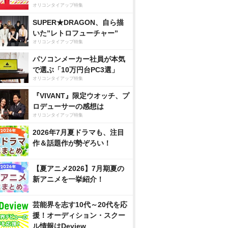
オリコンタイアップ特集
SUPER★DRAGON、自ら描
いた”レトロフューチャー”
オリコンタイアップ特集
パソコンメーカー社員が本気
で選ぶ「10万円台PC3選」
オリコンタイアップ特集
『VIVANT』限定ウオッチ、プ
ロデューサーの感想は
オリコンタイアップ特集
2026年7月夏ドラマも、注目
作＆話題作が勢ぞろい！
【夏アニメ2026】7月期夏の
新アニメを一挙紹介！
芸能界を志す10代～20代を応
援！オーディション・スクー
ル情報はDeview