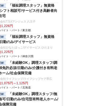
「福祉調理スタッフ」無資格
EW
/シフト相談可/サービス付き高齢者向
住宅
会社T.S.I/アンジェス 八王子
1,226円
バイト・パート / 東京都
「福祉調理スタッフ」無資格
EW
/日勤のみ/デイサービス
会社ひなたぼっこ/デイサービス ひだまり
1,225円
バイト・パート / 神奈川県
「未経験OK」調理スタッフ/調
EW
師免許必須/日勤のみ/介護付き有料老
ホーム/社会保障完備
式会社ライフシップ/ライフシップケア帯広
1,075円～1,125円
バイト・パート / 北海道
「未経験OK」調理スタッフ/無
EW
格可/日勤のみ/住宅型有料老人ホーム/
会保障完備