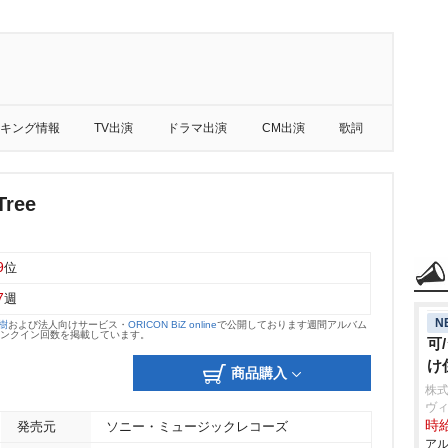
キング情報
TV出演
ドラマ出演
CM出演
歌詞
Tree
9
位
7
週
N
大樹
および法人向けサービス・
ORICON BiZ online
で公開しております週間アルバム
のランクイン回数を掲載しています。
可
け
商品購入
株
ヴ
時給
発売元
ソニー・ミュージックレコーズ
アル