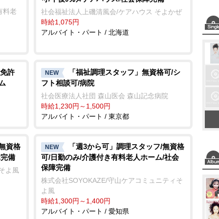
有料老
社会福祉法人上磯清風会/ケアハウス そよかぜ
時給1,075円
アルバイト・パート / 北海道
免許
「福祉調理スタッフ」無資格可/シ
NEW
ム
フト相談可/病院
社会医療法人社団 森山医会 森山記念病院
時給1,230円～1,500円
アルバイト・パート / 東京都
/無資格
「週3から可」調理スタッフ/無資格
NEW
障完備
可/日勤のみ/介護付き有料老人ホーム/社会
保障完備
ーそよ風
株式会社SOYOKAZE/守山ケアコミュニティそ
よ風
時給1,300円～1,400円
アルバイト・パート / 愛知県