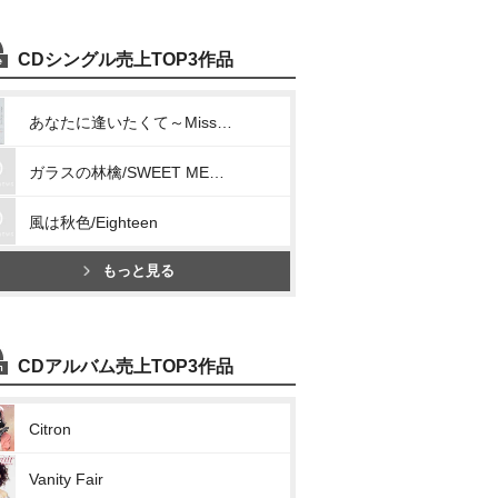
CDシングル売上TOP3作品
あなたに逢いたくて～Missing You～/明日へと駆け出してゆこう
ガラスの林檎/SWEET MEMORIES
風は秋色/Eighteen
もっと見る
CDアルバム売上TOP3作品
Citron
Vanity Fair