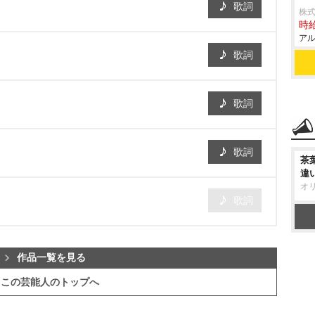
歌詞
株式
時給
アル
歌詞
歌詞
歌詞
茶
違
オ
歌詞
作品一覧を見る
この芸能人のトップへ