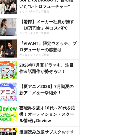
SUPER★DRAGON、自ら描
いた”レトロフューチャー”
オリコンタイアップ特集
【驚愕】メーカー社員が推す
「10万円台」神コスパPC
オリコンタイアップ特集
『VIVANT』限定ウオッチ、プ
ロデューサーの感想は
オリコンタイアップ特集
2026年7月夏ドラマも、注目
作＆話題作が勢ぞろい！
【夏アニメ2026】7月期夏の
新アニメを一挙紹介！
芸能界を志す10代～20代を応
援！オーディション・スクー
ル情報はDeview
漫画読み放題サブスクおすす