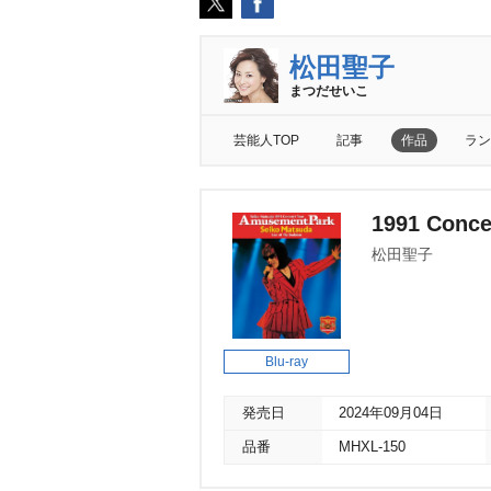
松田聖子
まつだせいこ
芸能人TOP
記事
作品
ラン
1991 Conce
松田聖子
Blu-ray
発売日
2024年09月04日
品番
MHXL-150