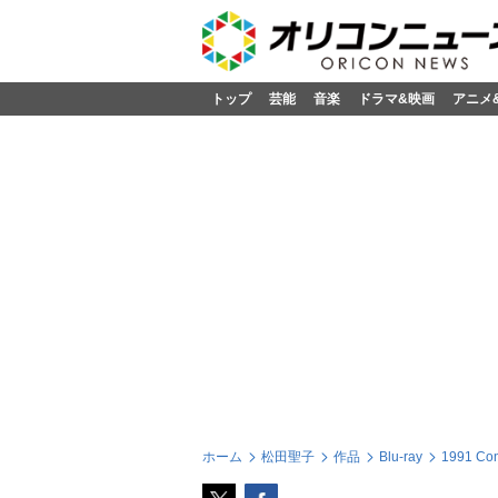
トップ
芸能
音楽
ドラマ&映画
アニメ
ホーム
松田聖子
作品
Blu-ray
1991 Con