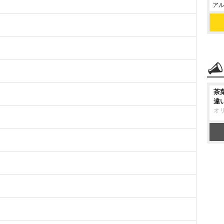
アル
茶
違
オ