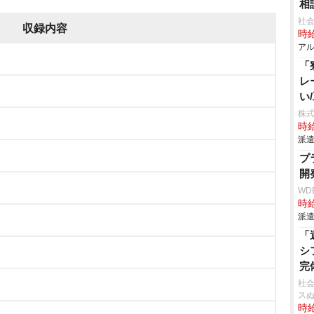
相
社会
収録内容
時給
アル
「
レ
い
株
時給
派遣
プ
開
WD
時給
派遣
「
シ
完
社会
ス
時給