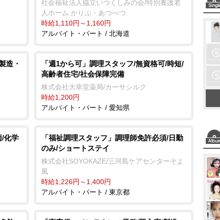
社会福祉法人協立いつくしみの会/特別養護老
人ホーム かりぷ・あつべつ
時給1,110円～1,160円
アルバイト・パート / 北海道
/製造・
「週1から可」調理スタッフ/無資格可/時短/
高齢者住宅/社会保障完備
株式会社大幸堂薬局/カーサシルク
時給1,200円
アルバイト・パート / 愛知県
/化学
「福祉調理スタッフ」調理師免許必須/日勤
のみ/ショートステイ
株式会社SOYOKAZE/三河島ケアセンターそよ
風
時給1,226円～1,400円
アルバイト・パート / 東京都