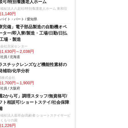
談可/特別養護老人ホーム
福祉法人八起社/特別養護老人ホーム 東和荘
1,140円
バイト・パート / 愛知県
寮完備」電子部品製造の自動機オペ
ーター/即入寮/製造・工場/日勤/日払
/工場・製造
式会社京栄センター
1,630円～2,038円
社員 / 北海道
ラスチックレンズなど機能性素材の
発補助/化学分析
B株式会社
1,700円～1,900円
社員 / 大阪府
週2から可」調理スタッフ/無資格可/
フト相談可/ショートステイ/社会保障
備
福祉法人嘉祥会/高齢者 ショートステイサービ
ぬくもりの園
1,226円