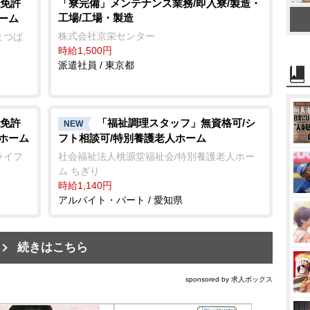
免許
「寮完備」メンテナンス業務/即入寮/製造・
工場/工場・製造
ーム
株式会社京栄センター
まつば
時給1,500円
派遣社員 / 東京都
免許
「福祉調理スタッフ」無資格可/シ
NEW
人ホーム
フト相談可/特別養護老人ホーム
ライフ
社会福祉法人桃源堂福祉会/特別養護老人ホー
ム ちぎり
時給1,140円
アルバイト・パート / 愛知県
続きはこちら
sponsored by 求人ボックス