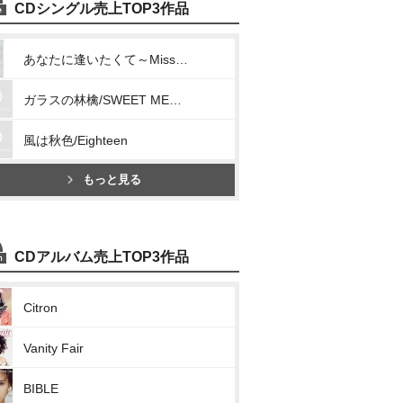
CDシングル売上TOP3作品
あなたに逢いたくて～Missing You～/明日へと駆け出してゆこう
ガラスの林檎/SWEET MEMORIES
風は秋色/Eighteen
もっと見る
CDアルバム売上TOP3作品
Citron
Vanity Fair
BIBLE