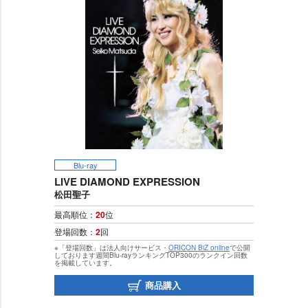
Blu-ray
LIVE DIAMOND EXPRESSION
松田聖子
最高順位：
20
位
登場回数：
2
回
※「登場回数」は法人向けサービス・
ORICON BiZ online
で公開
しております週間Blu-rayランキングTOP300のランクイン回数
を掲載しています。
商品購入