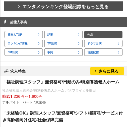
エンタメランキング登場記録をもっと見る
芸能人事典
芸能人TOP
記事
作品
ランキング情報
TV出演
ドラマ出演
CM出演
歌詞
音楽配信
求人特集
さらに見る
「福祉調理スタッフ」無資格可/日勤のみ/特別養護老人ホーム
社会福祉法人善光会/特別養護老人ホーム バタフライヒル細田
時給1,226円～1,600円
アルバイト・パート / 東京都
「未経験OK」調理スタッフ/無資格可/シフト相談可/サービス付
き高齢者向け住宅/社会保障完備