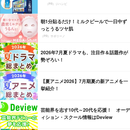
（PR）ジハンピ
朝1分貼るだけ！ミルクピールで一日中ず
っとうるツヤ肌
（PR）サボリーノ
2026年7月夏ドラマも、注目作＆話題作が
勢ぞろい！
【夏アニメ2026】7月期夏の新アニメを一
挙紹介！
芸能界を志す10代～20代を応援！ オーデ
ィション・スクール情報はDeview