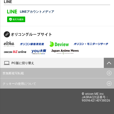
LINE
LINEアカウントメディア
PC版に切り替え
禁無断複写転載
クッキーの使用について
© oricon ME inc.
JASRAC許諾番号：
9009642140Y38026