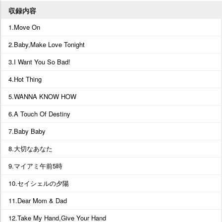
収録内容
1.Move On
2.Baby,Make Love Tonight
3.I Want You So Bad!
4.Hot Thing
5.WANNA KNOW HOW
6.A Touch Of Destiny
7.Baby Baby
8.大切なあなた
9.マイアミ午前5時
10.セイシェルの夕陽
11.Dear Mom & Dad
12.Take My Hand,Give Your Hand