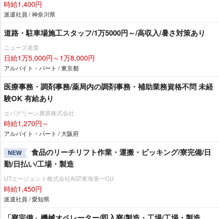
時給1,400円
派遣社員 / 神奈川県
道路・駐車場施工スタッフ/1万5000円～/高収入/暑さ対策あり
ニューズ産業
日給1万5,000円～1万8,000円
アルバイト・パート / 東京都
医療事務・調剤事務/薬局内の調剤事務・補助業務資格不問 未経
験OK 有給あり
エバグリーン廣甚株式会社
時給1,270円～
アルバイト・パート / 大阪府
食品のリーチリフト作業・運搬・ピッキング/寮完備/日
NEW
勤/日払い/工場・製造
UTエージェント株式会社AGT東海第一CU
時給1,450円
派遣社員 / 愛知県
「寮完備」機械オペレーター/即入寮/製造・工場/工場・製造