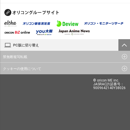
PC版に切り替え
禁無断複写転載
クッキーの使用について
© oricon ME inc.
JASRAC許諾番号：
9009642140Y38026