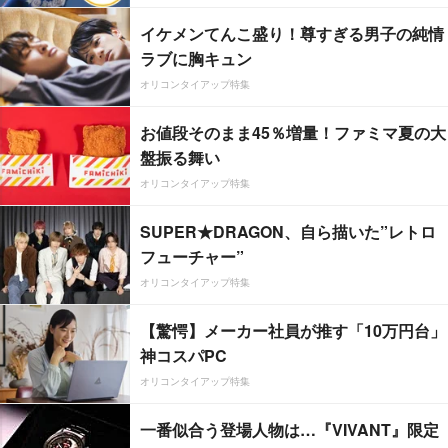
イケメンてんこ盛り！尊すぎる男子の純情
ラブに胸キュン
オリコンタイアップ特集
お値段そのまま45％増量！ファミマ夏の大
盤振る舞い
オリコンタイアップ特集
SUPER★DRAGON、自ら描いた”レトロ
フューチャー”
オリコンタイアップ特集
【驚愕】メーカー社員が推す「10万円台」
神コスパPC
オリコンタイアップ特集
一番似合う登場人物は…『VIVANT』限定