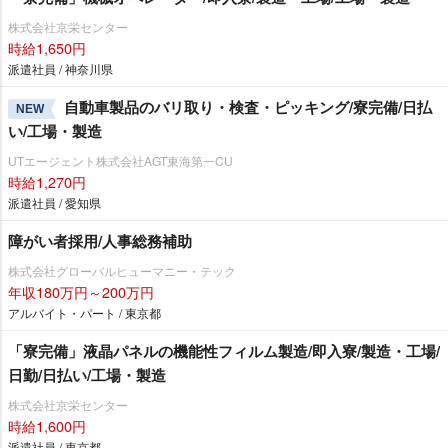
株式会社京栄センター
時給1,650円
派遣社員 / 神奈川県
自動車製品のバリ取り・検査・ピッキング/寮完備/日払
NEW
い/工場・製造
UTエージェント株式会社AGT東海第一CU
時給1,270円
派遣社員 / 愛知県
障がい者採用/人事総務補助
株式会社グローバルヒューマニー・テック
年収180万円～200万円
アルバイト・パート / 東京都
「寮完備」液晶パネルの機能性フィルム製造/即入寮/製造・工場/
日勤/日払い/工場・製造
株式会社京栄センター
時給1,600円
派遣社員 / 東京都