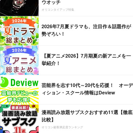
ウオッチ
オリコンタイアップ特集
2026年7月夏ドラマも、注目作＆話題作が
勢ぞろい！
【夏アニメ2026】7月期夏の新アニメを一
挙紹介！
芸能界を志す10代～20代を応援！ オーデ
ィション・スクール情報はDeview
漫画読み放題サブスクおすすめ11選【徹底
比較】
オリコン顧客満足度ランキング