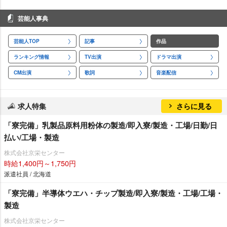
芸能人事典
芸能人TOP
記事
作品
ランキング情報
TV出演
ドラマ出演
CM出演
歌詞
音楽配信
求人特集
さらに見る
「寮完備」乳製品原料用粉体の製造/即入寮/製造・工場/日勤/日
払い/工場・製造
株式会社京栄センター
時給1,400円～1,750円
派遣社員 / 北海道
「寮完備」半導体ウエハ・チップ製造/即入寮/製造・工場/工場・
製造
株式会社京栄センター