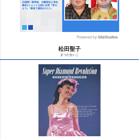
Powered by 
GliaStudios
松田聖子
M
まつだせいこ
u
t
e