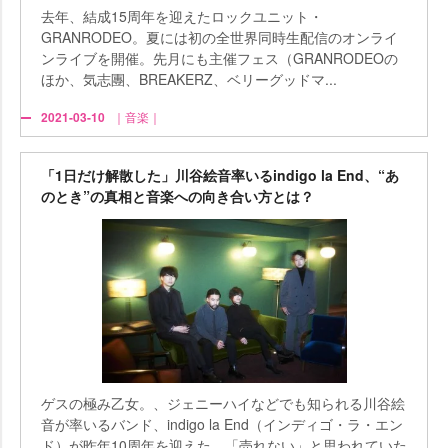
去年、結成15周年を迎えたロックユニット・
GRANRODEO。夏には初の全世界同時生配信のオンライ
ンライブを開催。先月にも主催フェス（GRANRODEOの
ほか、気志團、BREAKERZ、ベリーグッドマ...
2021-03-10
｜音楽｜
「1日だけ解散した」川谷絵音率いるindigo la End、“あ
のとき”の真相と音楽への向き合い方とは？
ゲスの極み乙女。、ジェニーハイなどでも知られる川谷絵
音が率いるバンド、indigo la End（インディゴ・ラ・エン
ド）が昨年10周年を迎えた。「売れない」と思われていた