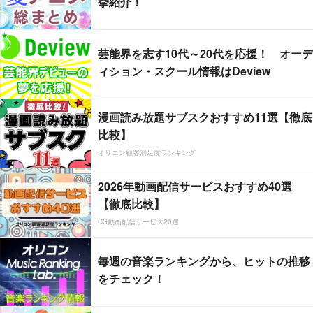
挙紹介！
芸能界を志す10代～20代を応援！ オーデ
ィション・スクール情報はDeview
漫画読み放題サブスクおすすめ11選【徹底
比較】
オリコン顧客満足度ランキング
2026年動画配信サービスおすすめ40選
【徹底比較】
CS動画配信サービス20選
毎週の音楽ランキングから、ヒットの推移
をチェック！