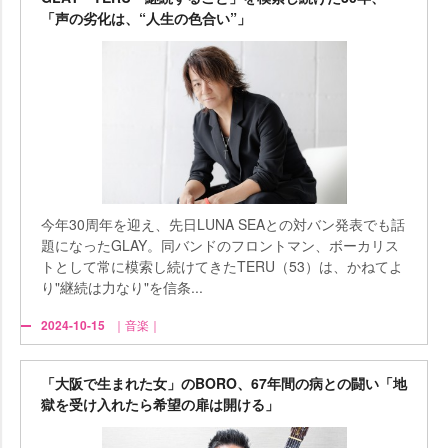
「声の劣化は、“人生の色合い”」
今年30周年を迎え、先日LUNA SEAとの対バン発表でも話
題になったGLAY。同バンドのフロントマン、ボーカリス
トとして常に模索し続けてきたTERU（53）は、かねてよ
り"継続は力なり"を信条...
2024-10-15
｜音楽｜
「大阪で生まれた女」のBORO、67年間の病との闘い「地
獄を受け入れたら希望の扉は開ける」