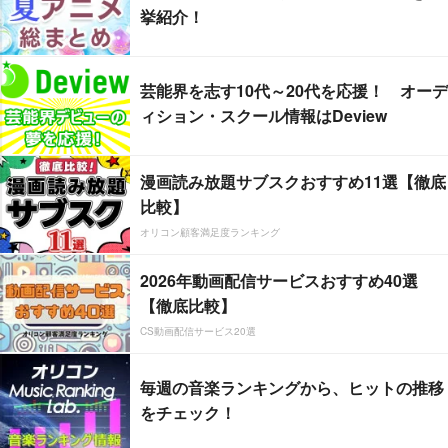
挙紹介！
芸能界を志す10代～20代を応援！ オーデ
ィション・スクール情報はDeview
漫画読み放題サブスクおすすめ11選【徹底
比較】
オリコン顧客満足度ランキング
2026年動画配信サービスおすすめ40選
【徹底比較】
CS動画配信サービス20選
毎週の音楽ランキングから、ヒットの推移
をチェック！