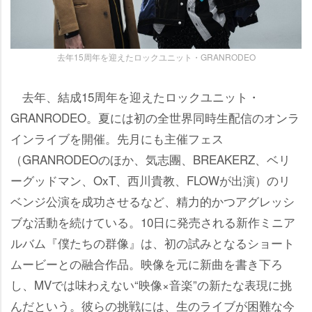
去年15周年を迎えたロックユニット・GRANRODEO
去年、結成15周年を迎えたロックユニット・
GRANRODEO。夏には初の全世界同時生配信のオンラ
インライブを開催。先月にも主催フェス
（GRANRODEOのほか、気志團、BREAKERZ、ベリ
ーグッドマン、OxT、西川貴教、FLOWが出演）のリ
ベンジ公演を成功させるなど、精力的かつアグレッシ
ブな活動を続けている。10日に発売される新作ミニア
ルバム『僕たちの群像』は、初の試みとなるショート
ムービーとの融合作品。映像を元に新曲を書き下ろ
し、MVでは味わえない“映像×音楽”の新たな表現に挑
んだという。彼らの挑戦には、生のライブが困難な今