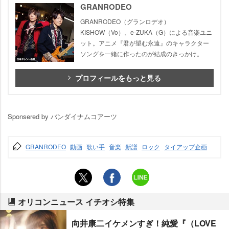
GRANRODEO
GRANRODEO（グランロデオ）
KISHOW（Vo）、e-ZUKA（G）による音楽ユニ
ット。アニメ『君が望む永遠』のキャラクター
ソングを一緒に作ったのが結成のきっかけ。
プロフィールをもっと見る
Sponsered by バンダイナムコアーツ
GRANRODEO
動画
歌い手
音楽
新譜
ロック
タイアップ企画
オリコンニュース イチオシ特集
向井康二イケメンすぎ！純愛『（LOVE