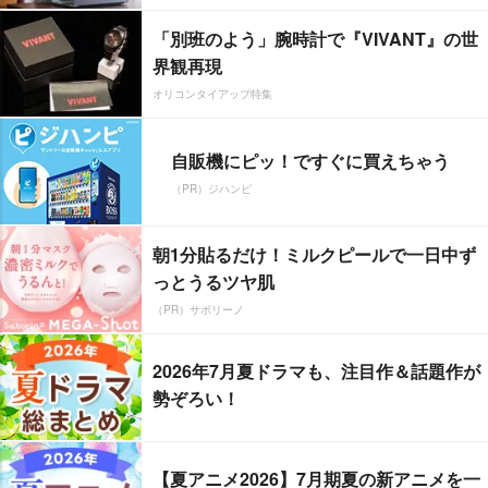
「別班のよう」腕時計で『VIVANT』の世
界観再現
オリコンタイアップ特集
自販機にピッ！ですぐに買えちゃう
（PR）ジハンピ
朝1分貼るだけ！ミルクピールで一日中ず
っとうるツヤ肌
（PR）サボリーノ
2026年7月夏ドラマも、注目作＆話題作が
勢ぞろい！
【夏アニメ2026】7月期夏の新アニメを一