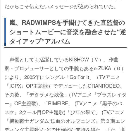
だからこそ伝えたいメッセージが込められていた。
嵐、RADWIMPSを手掛けてきた直監督の
ショートムービーに音楽を融合させた“逆
タイアップ”アルバム
声優としても活躍しているKISHOW（Ｖ）、作曲
家・プロデューサーとしての手腕もあるe-ZUKA（Ｇ）
により、2005年にシングル「Go For It」（TVアニメ
『IGPX』OP主題歌）でデビューしたGRANRODEO。
その後、「デタラメな残像」(TVアニメ『ブラスレイタ
ー』OP主題歌)、「RIMFIRE」 (TVアニメ『黒子のバ
スケ』2クール目OP主題歌)「少年の果て」 (TVアニメ
『機動戦士ガンダム 鉄血のオルフェンズ』第２期エン
ディング主題歌)などで圧倒的な支持を得た。また、高