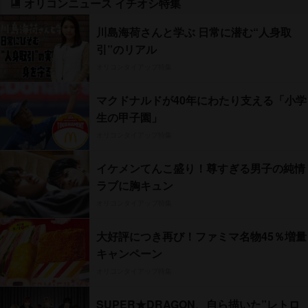
オリコンニュース イチオシ特集
川島海荷さんと学ぶ 日常に潜む“人身取
引”のリアル
オリコンタイアップ特集
マクドナルドが40年にわたり支える「小学
生の甲子園」
オリコンタイアップ特集
イケメンてんこ盛り！尊すぎる男子の純情
ラブに胸キュン
オリコンタイアップ特集
大好評につき再び！ファミマ名物45％増量
キャンペーン
オリコンタイアップ特集
SUPER★DRAGON、自ら描いた”レトロ