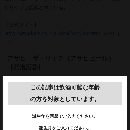
ピリッツと記載されている。
【公式サイト】
https://www.kirin.co.jp/alcohol/beer/honkirin/
（外部サイ
ト）
アサヒ ザ・リッチ（アサヒビール）
【発泡酒②】
第3のビールとしてアサヒビールから販売されているの
この記事は飲酒可能な年齢
が「ザ・リッチ」。
の方を対象としています。
目指したのは、“日々飲みたくなるプレミアム”。贅沢
誕生年を西暦でご入力ください。
醸造で丁寧にこだわってつくり、豊かな麦のうまみと
飲み飽きない余韻を実現。
誕生月をご入力ください。