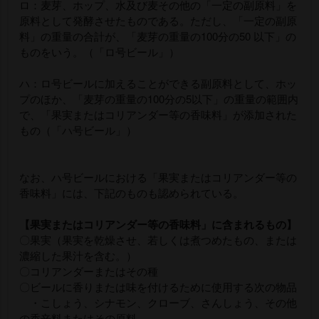
ロ：麦芽、ホップ、水及び麦その他の「一定の副原料」を
原料として発酵させたものである。ただし、「一定の副原
料」の重量の合計が、「麦芽の重量の100分の50 以下」の
ものをいう。（「ロ号ビール」）
ハ：ロ号ビールに加えることができる副原料として、ホッ
プのほか、「麦芽の重量の100分の5以下」の重量の範囲内
で、「果実またはコリアンダー等の香味料」が添加された
もの（「ハ号ビール」）
なお、ハ号ビールにおける「果実またはコリアンダー等の
香味料」には、下記のものも認められている。
【果実またはコリアンダー等の香味料」に含まれるもの】
〇果実（果実を乾燥させ、若しくは煮つめたもの、または
濃縮した果汁を含む。）
〇コリアンダーまたはその種
〇ビールに香りまたは味を付けるために使用する次の物品
・こしょう、シナモン、クローブ、さんしょう、その他
の香辛料またはその原料