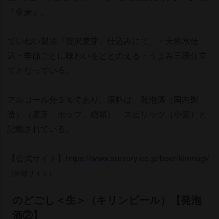
「金麦」。
ていねい製法『贅沢麦芽』仕込みにて、・天然水仕
込・季節ごとに味わいをととのえる・うまみ三段仕立
てとなっている。
アルコール分５％であり、原料は、発泡酒（国内製
造）（麦芽、ホップ、糖類）、スピリッツ（小麦）と
記載されている。
【公式サイト】
https://www.suntory.co.jp/beer/kinmugi/
（外部サイト）
のどごし＜生＞（キリンビール）【発泡
酒②】