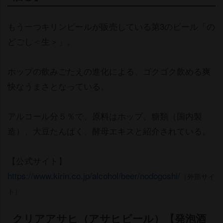
もう一つキリンビールが販売している第3のビール「の
どごし＜生＞」。
ホップの飲みごたえの進化による、ゴクゴク飲める爽
快なうまさとなっている。
アルコール分５％で、原料はホップ、糖類（国内製
造）、大豆たんぱく、酵母エキスと紹介されている。
【公式サイト】
https://www.kirin.co.jp/alcohol/beer/nodogoshi/
（外部サイ
ト）
クリアアサヒ（アサヒビール）【発泡酒