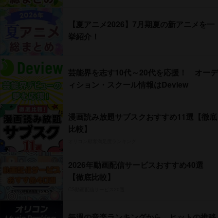
【夏アニメ2026】7月期夏の新アニメを一
挙紹介！
芸能界を志す10代～20代を応援！ オーデ
ィション・スクール情報はDeview
漫画読み放題サブスクおすすめ11選【徹底
比較】
オリコン顧客満足度ランキング
2026年動画配信サービスおすすめ40選
【徹底比較】
CS動画配信サービス20選
毎週の音楽ランキングから、ヒットの推移