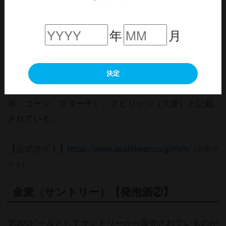
アルコール分は、少し高めの６％。ふだんの夜のひと
年
月
ときにリッチな時間を提供し、心が輝き、気持ちが華
かになる商品となっている。
決定
原料は、発泡酒（国内製造）（麦芽、ホップ、大麦、
米、コーン、スターチ）、スピリッツ（大麦）と記載
されている。
【公式サイト】
https://www.asahibeer.co.jp/rich/
（外部サ
イト）
金麦（サントリー）【発泡酒②】
第3のビールとしてサントリーから販売されているのが