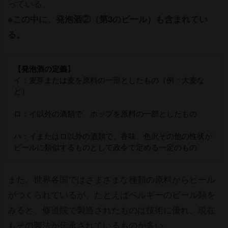
っている。
※この中に、発泡酒②（第3のビール）も含まれてい
る。
【発泡酒の定義
】
イ：麦芽または麦を原料の一部としたもの（例：大麦な
ど）
ロ：イ以外の酒類で、ホップを原料の一部としたもの
ハ：イまたはロ以外の酒類で、香味、色沢その他の性状が
ビールに類似するものとして政令で定める一定のもの
また、世界各国ではさまざまな種類の原料からビール
がつくられているが、たとえばベルギーのビール類を
みると、修道院で製造されたものは技術に優れ、現在
もその製法が伝承されているものが多い。