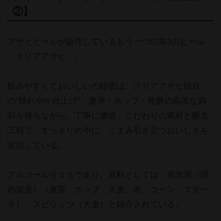
②】
アサヒビールが販売しているもう一つの第3のビール
「クリアアサヒ」。
飲みやすくておいしいの秘密は、クリアアサヒ独自
の“晴れやか仕上げ”。麦芽・ホップ・発酵の高度な調
和を保ちながら、丁寧に濾過。こだわりの素材と醸造
工程で、すっきりの中に、うまみ引き立つおいしさを
実現している。
アルコール分５％であり、原料としては、発泡酒（国
内製造）（麦芽、ホップ、大麦、米、コーン、スター
チ）、スピリッツ（大麦）と紹介されている。