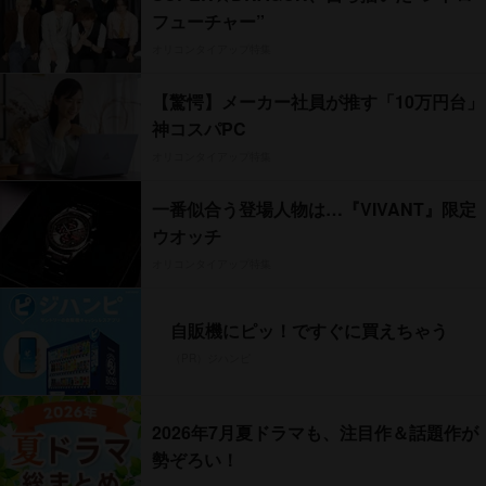
フューチャー”
オリコンタイアップ特集
【驚愕】メーカー社員が推す「10万円台」
神コスパPC
オリコンタイアップ特集
一番似合う登場人物は…『VIVANT』限定
ウオッチ
オリコンタイアップ特集
自販機にピッ！ですぐに買えちゃう
（PR）ジハンピ
2026年7月夏ドラマも、注目作＆話題作が
勢ぞろい！