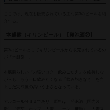
ここでは、現在も販売されている主な第3のビールを紹
介する。
本麒麟（キリンビール）【発泡酒②】
第3のビールとしてキリンビールから販売されているの
が「本麒麟」。
本麒麟らしい『力強いコク・飲みごたえ』を維持しな
がらも、もう一口飲みたくなる「飲み飽きなさ」を向
上した完成度の高いうまさとなっている。
アルコール分６％であり、原料は、発泡酒（国内製
造）（麦芽、ホップ、大麦、コーン、糖類）、大麦ス