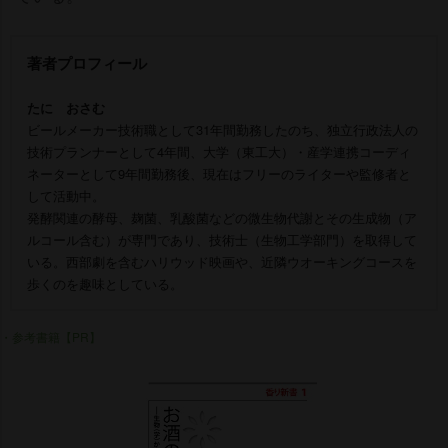
著者プロフィール
たに おさむ
ビールメーカー技術職として31年間勤務したのち、独立行政法人の
技術プランナーとして4年間、大学（東工大）・産学連携コーディ
ネーターとして9年間勤務後、現在はフリーのライターや監修者と
して活動中。
発酵関連の酵母、麹菌、乳酸菌などの微生物代謝とその生成物（ア
ルコール含む）が専門であり、技術士（生物工学部門）を取得して
いる。西部劇を含むハリウッド映画や、近隣ウオーキングコースを
歩くのを趣味としている。
・参考書籍【PR】