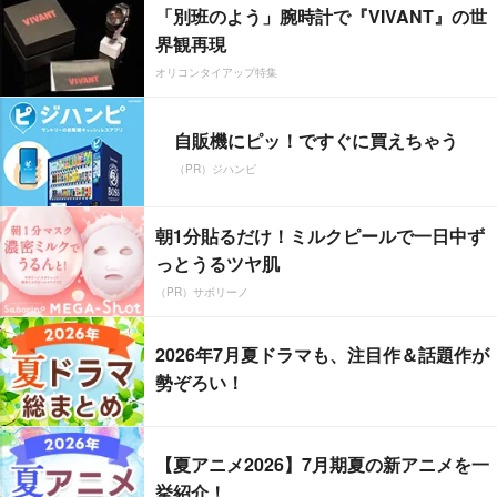
「別班のよう」腕時計で『VIVANT』の世
界観再現
オリコンタイアップ特集
自販機にピッ！ですぐに買えちゃう
（PR）ジハンピ
朝1分貼るだけ！ミルクピールで一日中ず
っとうるツヤ肌
（PR）サボリーノ
2026年7月夏ドラマも、注目作＆話題作が
勢ぞろい！
【夏アニメ2026】7月期夏の新アニメを一
挙紹介！