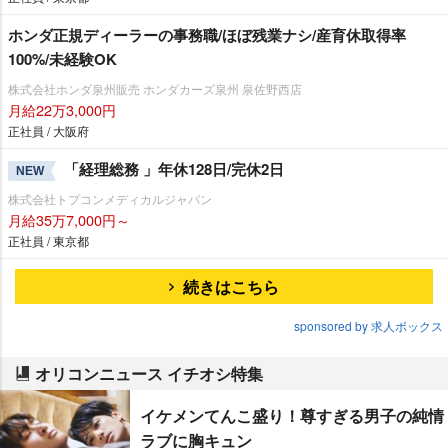
ホンダ正規ディーラーの事務職/ほぼ残業ナシ/産育休取得率
100%/未経験OK
株式会社ホンダ泉州販売 ホンダカーズ泉州 泉佐野西店
月給22万3,000円
正社員 / 大阪府
「経理総務 」年休128日/完休2日
NEW
株式会社トプコンメディカルジャパン
月給35万7,000円～
正社員 / 東京都
続きはこちら
sponsored by 求人ボックス
オリコンニュース イチオシ特集
イケメンてんこ盛り！尊すぎる男子の純情
ラブに胸キュン