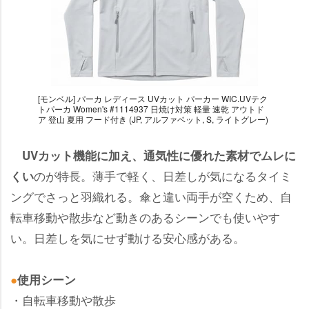
[モンベル] パーカ レディース UVカット パーカー WIC.UVテク
トパーカ Women's #1114937 日焼け対策 軽量 速乾 アウトド
ア 登山 夏用 フード付き (JP, アルファベット, S, ライトグレー)
UVカット機能に加え、通気性に優れた素材でムレに
のが特長。薄手で軽く、日差しが気になるタイミ
くい
ングでさっと羽織れる。傘と違い両手が空くため、自
転車移動や散歩など動きのあるシーンでも使いやす
い。日差しを気にせず動ける安心感がある。
●
使用シーン
・自転車移動や散歩