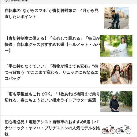
自転車の“ながらスマホ”が青切符対象に 4月から見
直したいポイント
【青切符制度に備える】「安心して乗れる」「毎日が
快適」自転車グッズおすすめ10選【ヘルメット・カバ
ー】
「手に持たなくていい」「荷物が増えても安心」“持
つ→背負う”でここまで変わる、リュックにもなるエ
コバッグ
「雨も寒暖差もこれでOK」「1枚あれば梅雨まで乗り
切れる」春にちょうどいい撥水ライトアウター厳選
初心者必見！電動アシスト自転車のおすすめ5選｜パ
ナソニック・ヤマハ・ブリヂストンの人気モデルを比
較