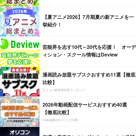
【夏アニメ2026】7月期夏の新アニメを一
挙紹介！
芸能界を志す10代～20代を応援！ オーデ
ィション・スクール情報はDeview
漫画読み放題サブスクおすすめ11選【徹底
比較】
オリコン顧客満足度ランキング
2026年動画配信サービスおすすめ40選
【徹底比較】
CS動画配信サービス20選