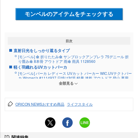
モンベルのアイテムをチェックする
目次
直射日光をしっかり遮るタイプ
[モンベル] 傘 折りたたみ傘 サンブロックアンブレラ 75デニール 折
り畳み傘 8本骨 アウトドア 雨傘 雨具 1128560
軽く羽織れるUVカットパーカ
[モンベル] パーカ レディース UVカット パーカー WIC.UVテクトパー
カ Women's #1114937 日焼け対策 軽量 速乾 アウトドア 登山 夏用
フード付き
全部見る
手軽に取り入れやすいアームカバー
[モンベル] WIC.クール アームカバー メンズ WICKRON COOL ARM
COVERS 1118958 (カラー：ブラック)(サイズ：S)
ORICON NEWSおすすめ商品
ライフスタイル
日差しとの付き合い方を見直すタイミング
関連特集