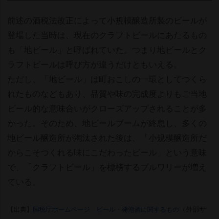
前述の酒税法改正によって小規模醸造所製のビールが
登場した当時は、現在のクラフトビールにあたるもの
も「地ビール」と呼ばれていた。つまり地ビールとク
ラフトビールは呼び方が違うだけともいえる。
ただし、「地ビール」は町おこしの一環としてつくら
れたものなどもあり、品質や味の完成度よりもご当地
ビール的な意味合いがクローズアップされることが多
かった。そのため、地ビールブームが終息し、多くの
地ビール醸造所が淘汰された後は、「小規模醸造所だ
からこそつくれる味にこだわったビール」という意味
で、「クラフトビール」を標榜するブルワリーが増え
ている。
（外部サ
【出典】
国税庁ホームページ ビール・発泡酒に関するもの