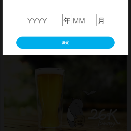
エールや武蔵境産唐辛子を用いたレッドエールなどユ
ニークテイストのビールもつくっている。
年
月
→
26K（ニーロクケー）ブルワリー公式サイトはこち
ら
（外部サイト）
決定