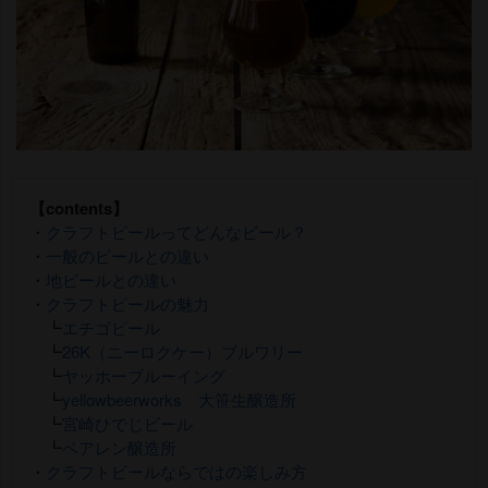
【contents】
・
クラフトビールってどんなビール？
・
一般のビールとの違い
・
地ビールとの違い
・
クラフトビールの魅力
┗
エチゴビール
┗
26K（ニーロクケー）ブルワリー
┗
ヤッホーブルーイング
┗
yellowbeerworks 大笹生醸造所
┗
宮崎ひでじビール
┗
ベアレン醸造所
・
クラフトビールならではの楽しみ方