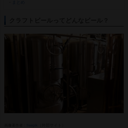
・
まとめ
クラフトビールってどんなビール？
（外部サイト）
画像著作者：
freepik