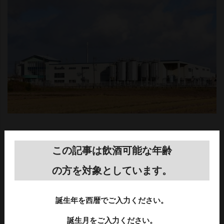
画像提供：
エチゴビール株式会社
この記事は飲酒可能な年齢
の方を対象としています。
26K（ニーロクケー）ブルワリー（東京）
誕生年を西暦でご入力ください。
中央線の高架下にある3坪の極小ブルワリー。
地元武蔵野市産生ホップを使用したフレッシュホップ
誕生月をご入力ください。