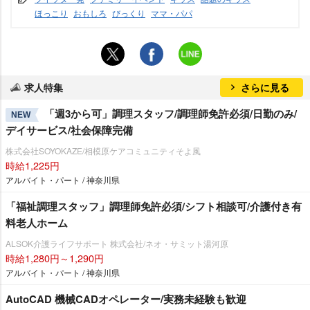
ほっこり
おもしろ
びっくり
ママ・パパ
求人特集
さらに見る
「週3から可」調理スタッフ/調理師免許必須/日勤のみ/
NEW
デイサービス/社会保障完備
株式会社SOYOKAZE/相模原ケアコミュニティそよ風
時給1,225円
アルバイト・パート / 神奈川県
「福祉調理スタッフ」調理師免許必須/シフト相談可/介護付き有
料老人ホーム
ALSOK介護ライフサポート 株式会社/ネオ・サミット湯河原
時給1,280円～1,290円
アルバイト・パート / 神奈川県
AutoCAD 機械CADオペレーター/実務未経験も歓迎