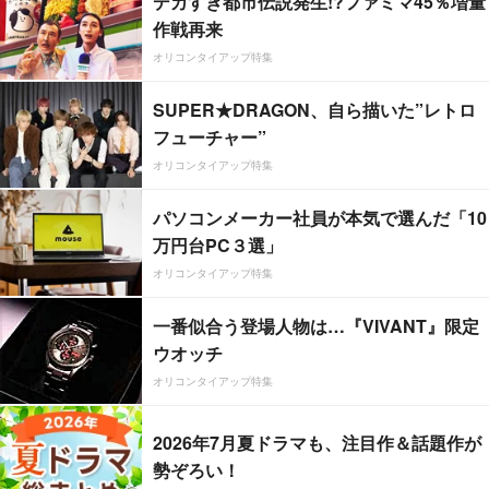
デカすぎ都市伝説発生!?ファミマ45％増量
作戦再来
オリコンタイアップ特集
SUPER★DRAGON、自ら描いた”レトロ
フューチャー”
オリコンタイアップ特集
パソコンメーカー社員が本気で選んだ「10
万円台PC３選」
オリコンタイアップ特集
一番似合う登場人物は…『VIVANT』限定
ウオッチ
オリコンタイアップ特集
2026年7月夏ドラマも、注目作＆話題作が
勢ぞろい！