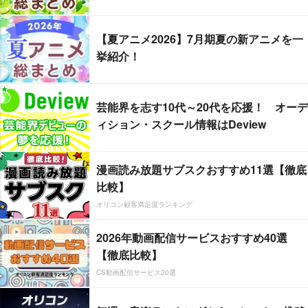
【夏アニメ2026】7月期夏の新アニメを一
挙紹介！
芸能界を志す10代～20代を応援！ オーデ
ィション・スクール情報はDeview
漫画読み放題サブスクおすすめ11選【徹底
比較】
オリコン顧客満足度ランキング
2026年動画配信サービスおすすめ40選
【徹底比較】
CS動画配信サービス20選