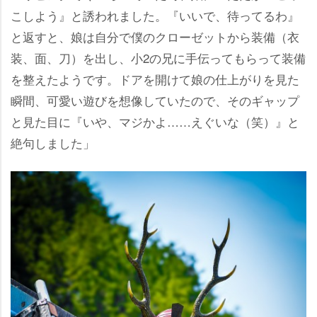
こしよう』と誘われました。『いいで、待ってるわ』
と返すと、娘は自分で僕のクローゼットから装備（衣
装、面、刀）を出し、小2の兄に手伝ってもらって装備
を整えたようです。ドアを開けて娘の仕上がりを見た
瞬間、可愛い遊びを想像していたので、そのギャップ
と見た目に『いや、マジかよ……えぐいな（笑）』と
絶句しました」