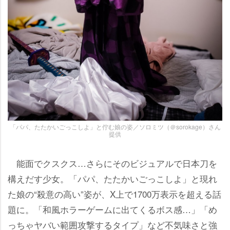
「パパ、たたかいごっこしよ」と佇む娘の姿／ソロミツ（＠sorokage）さん
提供
能面でクスクス…さらにそのビジュアルで日本刀を
構えだす少女。「パパ、たたかいごっこしよ」と現れ
た娘の“殺意の高い”姿が、X上で1700万表示を超える話
題に。「和風ホラーゲームに出てくるボス感…」「め
っちゃヤバい範囲攻撃するタイプ」など不気味さと強