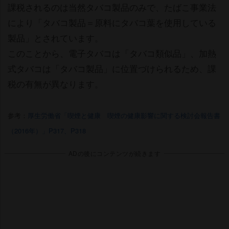
課税されるのは当然タバコ製品のみで、たばこ事業法
により「タバコ製品＝原料にタバコ葉を使用している
製品」とされています。
このことから、電子タバコは「タバコ類似品」、加熱
式タバコは「タバコ製品」に位置づけられるため、課
税の有無が異なります。
参考：
厚生労働省「喫煙と健康 喫煙の健康影響に関する検討会報告書
（2016年）」P317、P318
ADの後にコンテンツが続きます