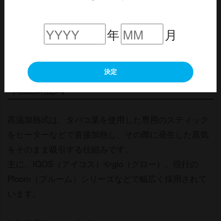
年
月
決定
高温加熱式
高温加熱式は、タバコ葉を使用した専用のスティック
をヒーターなどで直接加熱し、その際に発生した蒸気
をそのまま吸引する仕組みです。
主に、IQOS（アイコス）やglo（グロー）、現行の
Ploom（プルーム）シリーズなどで幅広く採用されて
います。