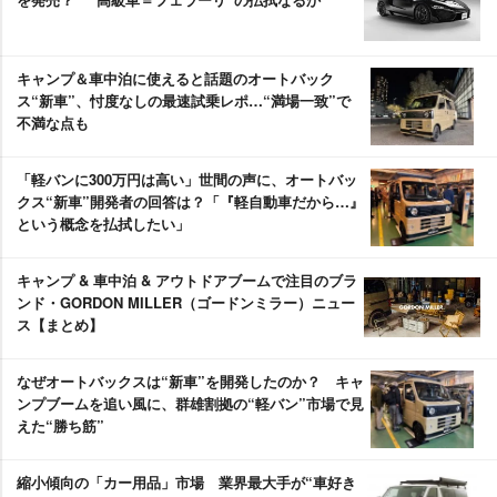
キャンプ＆車中泊に使えると話題のオートバック
ス“新車”、忖度なしの最速試乗レポ…“満場一致”で
不満な点も
「軽バンに300万円は高い」世間の声に、オートバッ
クス“新車”開発者の回答は？「『軽自動車だから…』
という概念を払拭したい」
キャンプ & 車中泊 & アウトドアブームで注目のブラ
ンド・GORDON MILLER（ゴードンミラー）ニュー
ス【まとめ】
なぜオートバックスは“新車”を開発したのか？ キャ
ンプブームを追い風に、群雄割拠の“軽バン”市場で見
えた“勝ち筋”
縮小傾向の「カー用品」市場 業界最大手が“車好き