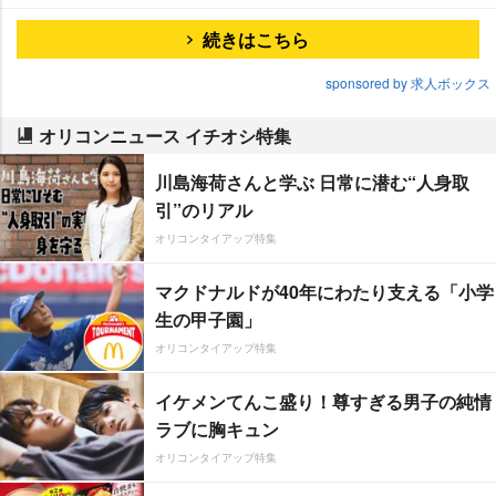
続きはこちら
sponsored by 求人ボックス
オリコンニュース イチオシ特集
川島海荷さんと学ぶ 日常に潜む“人身取
引”のリアル
オリコンタイアップ特集
マクドナルドが40年にわたり支える「小学
生の甲子園」
オリコンタイアップ特集
イケメンてんこ盛り！尊すぎる男子の純情
ラブに胸キュン
オリコンタイアップ特集