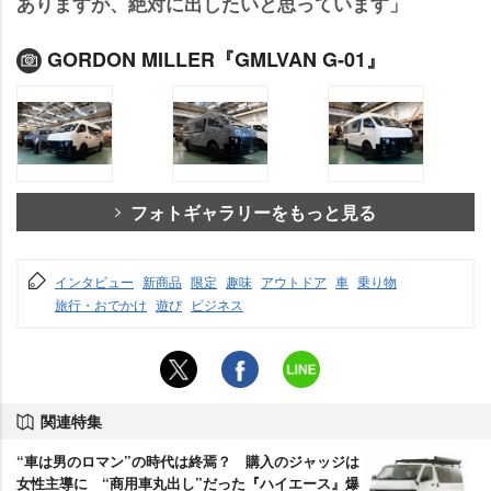
ありますが、絶対に出したいと思っています」
GORDON MILLER『GMLVAN G-01』
フォトギャラリーをもっと見る
インタビュー
新商品
限定
趣味
アウトドア
車
乗り物
旅行・おでかけ
遊び
ビジネス
関連特集
“車は男のロマン”の時代は終焉？ 購入のジャッジは
女性主導に “商用車丸出し”だった『ハイエース』爆