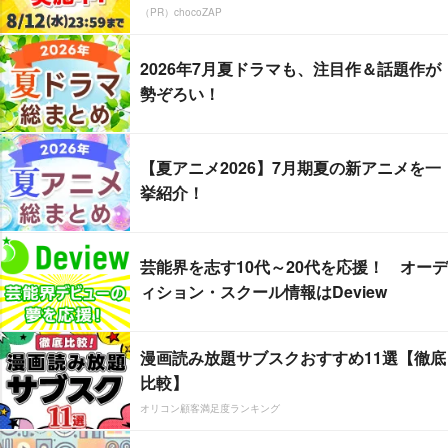
（PR）chocoZAP
2026年7月夏ドラマも、注目作＆話題作が
勢ぞろい！
【夏アニメ2026】7月期夏の新アニメを一
挙紹介！
芸能界を志す10代～20代を応援！ オーデ
ィション・スクール情報はDeview
漫画読み放題サブスクおすすめ11選【徹底
比較】
オリコン顧客満足度ランキング