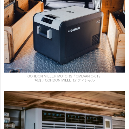
GORDON MILLER MOTORS『GMLVAN G-01』
写真／GORDON MILLERオフィシャル