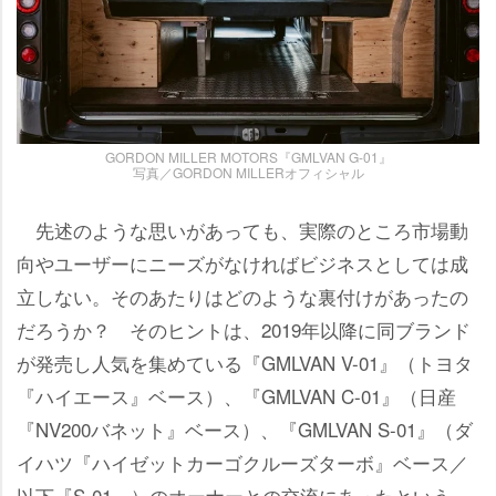
GORDON MILLER MOTORS『GMLVAN G-01』
写真／GORDON MILLERオフィシャル
先述のような思いがあっても、実際のところ市場動
向やユーザーにニーズがなければビジネスとしては成
立しない。そのあたりはどのような裏付けがあったの
だろうか？ そのヒントは、2019年以降に同ブランド
が発売し人気を集めている『GMLVAN V-01』（トヨタ
『ハイエース』ベース）、『GMLVAN C-01』（日産
『NV200バネット』ベース）、『GMLVAN S-01』（ダ
イハツ『ハイゼットカーゴクルーズターボ』ベース／
以下『S-01』）のオーナーとの交流にあったという。