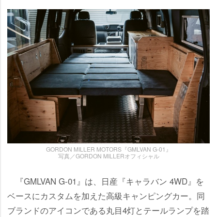
GORDON MILLER MOTORS『GMLVAN G-01』
写真／GORDON MILLERオフィシャル
『GMLVAN G-01』は、日産『キャラバン 4WD』を
ベースにカスタムを加えた高級キャンピングカー。同
ブランドのアイコンである丸目4灯とテールランプを踏