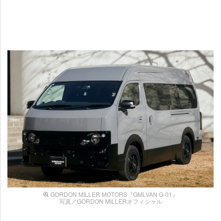
GORDON MILLER MOTORS『GMLVAN G-01』
写真／GORDON MILLERオフィシャル