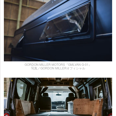
GORDON MILLER MOTORS『GMLVAN G-01』
写真／GORDON MILLERオフィシャル