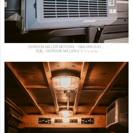
GORDON MILLER MOTORS『GMLVAN G-01』
写真／GORDON MILLERオフィシャル