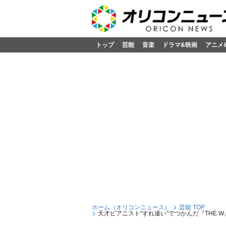
トップ
芸能
音楽
ドラマ&映画
アニメ
ホーム（オリコンニュース）
芸能 TOP
天才ピアニスト“すれ違い”でつかんだ『THE