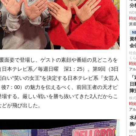
分
WD
時給
派遣
N
資
会
社会
く
覆面姿で登場し、ゲストの素顔や番組の見どころを
時給
日本テレビ系／毎週日曜 深1：25）。第9回（3日
アル
「
白い“笑いの女王”を決定する日本テレビ系『女芸人
日
（9日 後7：00）の魅力を伝えるべく、前回王者の天才ピ
障
登場する。厳しい戦いを勝ち抜いてきた2人だからこ
株式
時給
などが飛び出した。
アル
水
務
WD