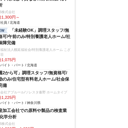
析
B株式会社
1,300円～
社員 / 北海道
「未経験OK」調理スタッフ/無
EW
格可/午前のみ/特別養護老人ホーム/社
保障完備
福祉法人幌延福祉会/特別養護老人ホーム こざ
ら荘
1,075円
バイト・パート / 北海道
週2から可」調理スタッフ/無資格可/
勤のみ/住宅型有料老人ホーム/社会保
完備
会社アプルール/ソレスタ秦野 ホームタイプ
1,225円
バイト・パート / 神奈川県
産加工会社での原料や製品の検査業
/化学分析
B株式会社