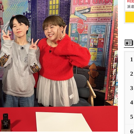
時給
派遣
1
2
3
4
5
6