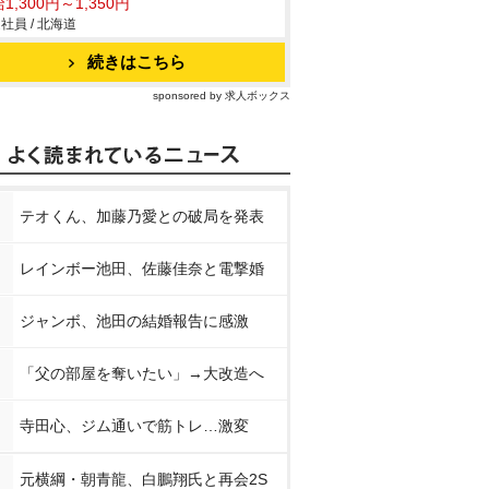
1,300円～1,350円
社員 / 北海道
続きはこちら
sponsored by 求人ボックス
テオくん、加藤乃愛との破局を発表
レインボー池田、佐藤佳奈と電撃婚
ジャンボ、池田の結婚報告に感激
「父の部屋を奪いたい」→大改造へ
寺田心、ジム通いで筋トレ…激変
元横綱・朝青龍、白鵬翔氏と再会2S