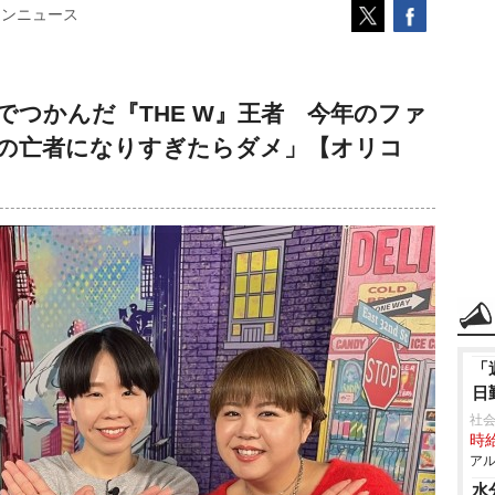
コンニュース
でつかんだ『THE W』王者 今年のファ
の亡者になりすぎたらダメ」【オリコ
「
日
社会
時給
アル
水