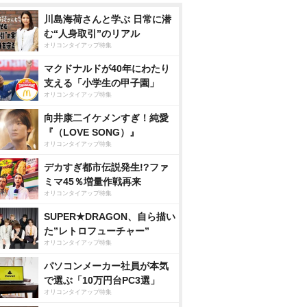
川島海荷さんと学ぶ 日常に潜
む“人身取引”のリアル
オリコンタイアップ特集
マクドナルドが40年にわたり
支える「小学生の甲子園」
オリコンタイアップ特集
向井康二イケメンすぎ！純愛
『（LOVE SONG）』
オリコンタイアップ特集
デカすぎ都市伝説発生!?ファ
ミマ45％増量作戦再来
オリコンタイアップ特集
SUPER★DRAGON、自ら描い
た”レトロフューチャー”
オリコンタイアップ特集
パソコンメーカー社員が本気
で選ぶ「10万円台PC3選」
オリコンタイアップ特集