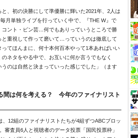
、初の決勝にして準優勝に輝いた2021年、2人は
。毎月単独ライブを行っていく中で、『THE W』で
・コント・ピン芸…何でもありっていうところで勝
っと重視して作って磨いて…っていうのは徹底して
ってほんまに、何十本何百本やって1本あればいい
くのネタをやる中で、お互いに何か言うでもなく
いうのは自然と決まっていった感じでした」（ます
る間は何を考える？ 今年のファイナリスト
は、12組のファイナリストたちが4組ずつABCブロッ
。審査員6人と視聴者のデータ投票「国民投票枠」