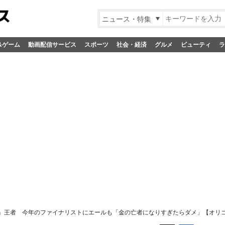
ニュース・特集
&ゲーム
動画配信サービス
スポーツ
社会・経済
グルメ
ビューティ
ラ
 W』王者 今年のファイナリストにエールも「金の亡者になりすぎたらダメ」【オリ