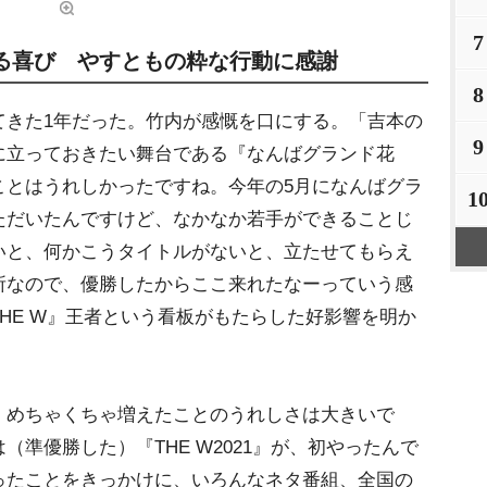
7
る喜び やすともの粋な行動に感謝
8
きた1年だった。竹内が感慨を口にする。「吉本の
9
に立っておきたい舞台である『なんばグランド花
ことはうれしかったですね。今年の5月になんばグラ
1
ただいたんですけど、なかなか若手ができることじ
いと、何かこうタイトルがないと、立たせてもらえ
所なので、優勝したからここ来れたなーっていう感
HE W』王者という看板がもたらした好影響を明か
めちゃくちゃ増えたことのうれしさは大きいで
準優勝した）『THE W2021』が、初やったんで
ったことをきっかけに、いろんなネタ番組、全国の