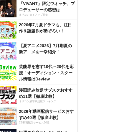
『VIVANT』限定ウオッチ、プ
ロデューサーの感想は
オリコンタイアップ特集
2026年7月夏ドラマも、注目
作＆話題作が勢ぞろい！
【夏アニメ2026】7月期夏の
新アニメを一挙紹介！
芸能界を志す10代～20代を応
援！オーディション・スクー
ル情報はDeview
漫画読み放題サブスクおすす
め11選【徹底比較】
オリコン顧客満足度ランキング
2026年動画配信サービスおす
すめ40選【徹底比較】
CS動画配信サービス20選