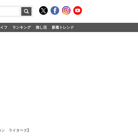
イフ
ランキング
推し活
新着トレンド
コン ライターズ】