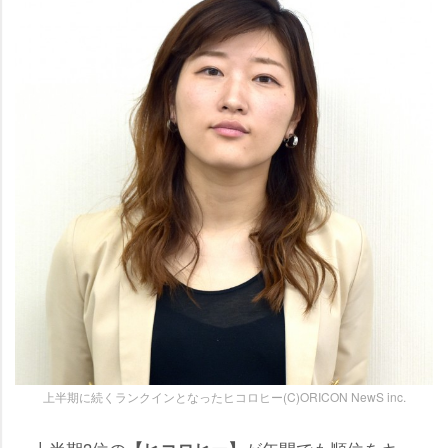
上半期に続くランクインとなったヒコロヒー(C)ORICON NewS inc.