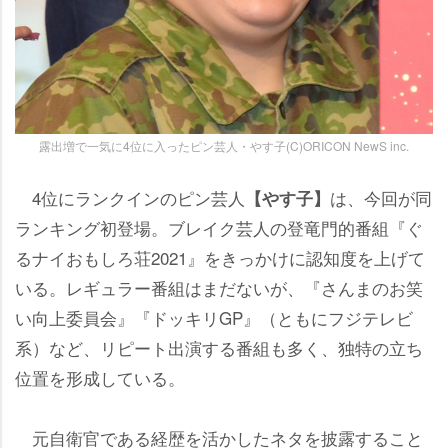
露出増で一気に4位に入ったピン芸人・やす子(C)ORICON NewS inc.
4位にランクインのピン芸人
は、今回が同
【やす子】
ランキング初登場。ブレイク芸人の登竜門的番組『ぐ
るナイおもしろ荘2021』をきっかけに認知度を上げて
いる。レギュラー番組はまだないが、『さんまのお笑
い向上委員会』『ドッキリGP』（ともにフジテレビ
系）など、リピート出演する番組も多く、独特の立ち
位置を形成している。
元自衛官である経歴を活かしたネタを披露すること