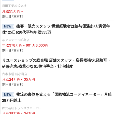
原田工業株式会社
月給25万円～
正社員 / 東京都
接客・販売スタッフ/職種経験者は給与優遇あり/実質年
NEW
休125日!/20代平均年収555万
ネクステージ昭島店
年収378万円～901万6,000円
正社員 / 東京都
リユースショップの総合職 店舗スタッフ・店長候補/未経験可・
研修充実/残業少なめ/住宅手当・社宅制度
古本市場 新小岩店
月給24万円～35万円
正社員 / 東京都
物流の裏側を支える「国際物流コーディネーター」月給
NEW
28万円以上
株式会社トランスクローバー
月給28万円～34万円