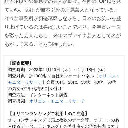
続吉本以外の事務所の芸人が戴冠。今回のTOP10を見
ても6人（組）が吉本以外の所属芸人となっている。
様々な事務所が切磋琢磨しながら、日本のお笑いを盛
り上げているのは喜ばしいことであり、今年賞レース
を彩った芸人たちも、来年のブレイク芸人として名が
あがって来ることを期待したい。
【調査概要】
調査時期：2022年11月10日（木）～11月18日（金）
調査対象：計1000名（自社アンケートパネル【
オリコン・
モニターリサーチ
】会員10代、20代、30代、40代、50代
の男女※性年代均等割り付け）
調査方法：インターネット調査
調査機関：
オリコン・モニターリサーチ
【オリコンランキングご利用上のご注意】
オリコンランキング（売上枚数のデータ等、オリコンのあ
らゆるデータ、ランキング）の著作権その他の権利はオリ