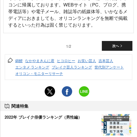
コンに帰属しております。WEBサイト（PC、ブログ、携
帯電話等）や電子メール、雑誌等の紙媒体等、いかなるメ
ディアにおきましても、オリコンランキングを無断で掲載
するといった行為は固く禁じております。
1/2
次へ
錦鯉
なかやまきんに君
ヒコロヒー
お笑い芸人
吉本芸人
エンタメ ランキング
ブレイク芸人ランキング
世代別アンケート
オリコン・モニターリサーチ
関連特集
2022年 ブレイク俳優ランキング（男性編）