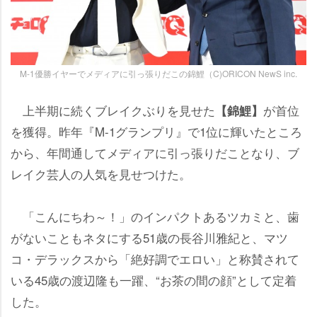
M-1優勝イヤーでメディアに引っ張りだこの錦鯉（C)ORICON NewS inc.
上半期に続くブレイクぶりを見せた
が首位
【錦鯉】
を獲得。昨年『M-1グランプリ』で1位に輝いたところ
から、年間通してメディアに引っ張りだことなり、ブ
レイク芸人の人気を見せつけた。
「こんにちわ～！」のインパクトあるツカミと、歯
がないこともネタにする51歳の長谷川雅紀と、マツ
コ・デラックスから「絶好調でエロい」と称賛されて
いる45歳の渡辺隆も一躍、“お茶の間の顔”として定着
した。