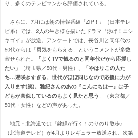
り、多くのテレビマンから評価されている。
さらに、7月には朝の情報番組『ZIP！』（日本テレ
ビ系）では、2人の生き様を描いたドラマ『泳げ！ニシ
キゴイ』が放送。アンケートでは、長谷川と同年代の
50代からは「勇気をもらえる」というコメントが多数
寄せられた。
「よくTVで観るのと同年代だから応援し
（埼玉県／50代・男性）、
たい」
「やはりこの人た
ち…遅咲きすぎる、世代がほぼ同じなので応援に力が
入ります(笑)。雅紀さんのあの『こんにちはー』は子
（東京都／
どもが真似しているのもよく見たと思う」
50代・女性）などの声があった。
地元・北海道では『錦鯉が行く！のりのり散歩』
（北海道テレビ）が4月よりレギュラー放送され、次第