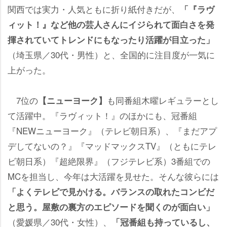
関西では実力・人気ともに折り紙付きだが、
「『ラヴ
ィット！』など他の芸人さんにイジられて面白さを発
揮されていてトレンドにもなったり活躍が目立った」
（埼玉県／30代・男性）と、全国的に注目度が一気に
上がった。
7位の
も同番組木曜レギュラーとし
【ニューヨーク】
て活躍中。『ラヴィット！』のほかにも、冠番組
『NEWニューヨーク』（テレビ朝日系）、『まだアプ
デしてないの？』『マッドマックスTV』（ともにテレ
ビ朝日系）『超絶限界』（フジテレビ系）3番組での
MCを担当し、今年は大活躍を見せた。そんな彼らには
「よくテレビで見かける。バランスの取れたコンビだ
と思う。屋敷の裏方のエピソードを聞くのが面白い」
（愛媛県／30代・女性）、
「冠番組も持っているし、