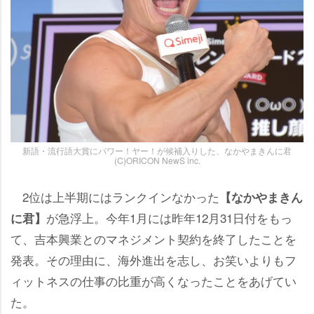
新語・流行語大賞にパワー！ヤー！が候補入りした、なかやまきんに君
(C)ORICON NewS inc.
2位は上半期にはランクインなかった
【なかやまきん
が急浮上。今年1月には昨年12月31日付をもっ
に君】
て、吉本興業とのマネジメント契約を終了したことを
発表。その理由に、海外進出を志し、お笑いよりもフ
ィットネスの仕事の比重が高くなったことをあげてい
た。