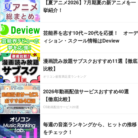
【夏アニメ2026】7月期夏の新アニメを一
挙紹介！
芸能界を志す10代～20代を応援！ オーデ
ィション・スクール情報はDeview
漫画読み放題サブスクおすすめ11選【徹底
比較】
オリコン顧客満足度ランキング
2026年動画配信サービスおすすめ40選
【徹底比較】
CS動画配信サービス20選
毎週の音楽ランキングから、ヒットの推移
をチェック！