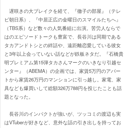
遅咲きの大ブレイクを経て、『徹子の部屋』（テレ
ビ朝日系）、『中居正広の金曜日のスマイルたちへ』
（TBS系）など数々の人気番組に出演。苦労人ならで
はのエピソードトークも豊富で、長谷川は同期である
タカアンドトシとの絆話や、遠距離恋愛している彼女
と3年以上会っていない話などが鉄板ネタだ。『石橋貴
明プレミアム第15弾タカさんマークのいきなり引越セ
ンター』（ABEMA）の企画では、家賃5万円のアパー
トから家賃26万円のマンションに引っ越し。家電、家
具なども爆買いして総額326万788円を投じたことも話
題となった。
長谷川のインパクトが強いが、ツッコミの渡辺も実
はVTuberが好きなど、意外な話の引き出しを持ってお