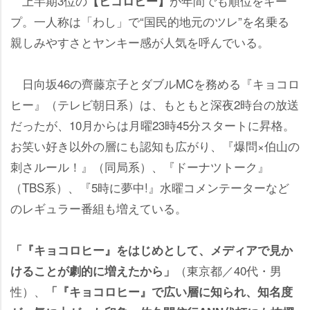
上半期3位の
が年間でも順位をキー
【ヒコロヒー】
プ。一人称は「わし」で“国民的地元のツレ”を名乗る
親しみやすさとヤンキー感が人気を呼んでいる。
日向坂46の齊藤京子とダブルMCを務める『キョコロ
ヒー』（テレビ朝日系）は、もともと深夜2時台の放送
だったが、10月からは月曜23時45分スタートに昇格。
お笑い好き以外の層にも認知も広がり、『爆問×伯山の
刺さルール！』（同局系）、『ドーナツトーク』
（TBS系）、『5時に夢中!』水曜コメンテーターなど
のレギュラー番組も増えている。
「『キョコロヒー』をはじめとして、メディアで見か
（東京都／40代・男
けることが劇的に増えたから」
性）、
「『キョコロヒー』で広い層に知られ、知名度