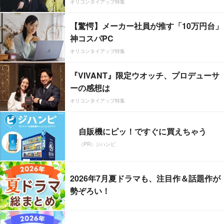
オリコンタイアップ特集
【驚愕】メーカー社員が推す「10万円台」
神コスパPC
オリコンタイアップ特集
『VIVANT』限定ウオッチ、プロデューサ
ーの感想は
オリコンタイアップ特集
自販機にピッ！ですぐに買えちゃう
（PR）ジハンピ
2026年7月夏ドラマも、注目作＆話題作が
勢ぞろい！