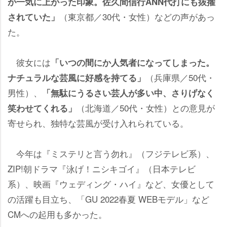
が一気に上がった印象。佐久間信行ANN代打にも抜擢
（東京都／30代・女性）などの声があっ
されていた」
た。
彼女には
「いつの間にか人気者になってしまった。
（兵庫県／50代・
ナチュラルな芸風に好感を持てる」
男性）、
「無駄にうるさい芸人が多い中、さりげなく
（北海道／50代・女性）との意見が
笑わせてくれる」
寄せられ、独特な芸風が受け入れられている。
今年は『ミステリと言う勿れ』（フジテレビ系）、
ZIP!朝ドラマ『泳げ！ニシキゴイ』（日本テレビ
系）、映画『ウェディング・ハイ』など、女優として
の活躍も目立ち、「GU 2022春夏 WEBモデル」など
CMへの起用も多かった。