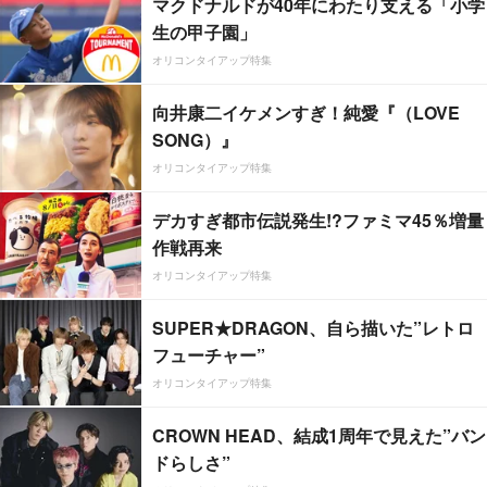
マクドナルドが40年にわたり支える「小学
生の甲子園」
オリコンタイアップ特集
向井康二イケメンすぎ！純愛『（LOVE
SONG）』
オリコンタイアップ特集
デカすぎ都市伝説発生!?ファミマ45％増量
作戦再来
オリコンタイアップ特集
SUPER★DRAGON、自ら描いた”レトロ
フューチャー”
オリコンタイアップ特集
CROWN HEAD、結成1周年で見えた”バン
ドらしさ”