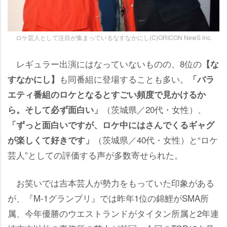
ロケ芸人として注目が集まっているなすなかにし(C)ORICON NewS inc.
レギュラー出演にはなっていないものの、8位の
【な
も同番組に登場することも多い。
すなかにし】
「バラ
エティ番組のロケとなるとすごい頻度で見かけるか
（茨城県／20代・女性）、
ら。そして必ず面白い」
「ずっと面白いですが、ロケ中にはさんでくるギャグ
（茨城県／40代・女性）と“ロケ
が楽しくて好きです」
芸人”としての評価する声が多数寄せられた。
お笑いでは吉本芸人が勢力をもっていた印象がある
が、『M-1グランプリ』では昨年1位の錦鯉がSMA所
属、今年優勝のウエストランドがタイタン所属と2年連