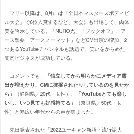
フリー以降は、8月には『全日本マスターズボディビ
ル大会』で6位入賞するなど、大会にも出場して、肉体
美を誇示している。「NURO光」「ブックオフ」、ア
ース製薬「アースノーマット」などCM出演の増加、2
つあるYouTubeチャンネルも話題で、笑いをからめた
筋肉ビジネスが成功している。
コメントでも、
「独立してから明らかにメディア露
出が増えたり、CMに抜擢されたりしているのを見たか
（静岡県／20代・女性）、
ら」
「YouTubeとても楽し
（奈良県／50代・女
いし、いつ見ても好感持てる」
性）と幅広い年代からの声が集まった。
先日発表された「2022ユーキャン新語・流行語大