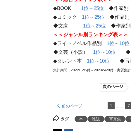
◆BOOK
1位～25位
◆作家
◆コミック
1位～25位
◆作品
◆文庫
1位～25位
◆作家
＜＜ジャンル別ランキング表＞＞
◆ライトノベル作品別
1位～10位
◆文芸（小説）
1位～10位
◆ラ
◆タレント本
1位～10位
◆写
集計期間：2022/12/5付～2023/5/29付（実質集計期間
次のページ
1
7
前のページ
タグ
本
雑誌
写真集