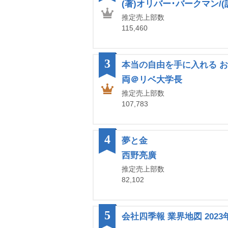
(著)オリバー･バークマン/
推定売上部数
115,460
3
本当の自由を手に入れる 
両＠リベ大学長
推定売上部数
107,783
4
夢と金
西野亮廣
推定売上部数
82,102
5
会社四季報 業界地図 2023