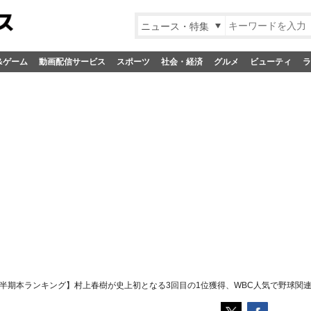
ニュース・特集
&ゲーム
動画配信サービス
スポーツ
社会・経済
グルメ
ビューティ
ラ
半期本ランキング】村上春樹が史上初となる3回目の1位獲得、WBC人気で野球関