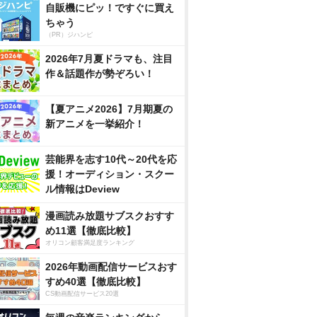
自販機にピッ！ですぐに買え
ちゃう
（PR）ジハンピ
2026年7月夏ドラマも、注目
作＆話題作が勢ぞろい！
【夏アニメ2026】7月期夏の
新アニメを一挙紹介！
芸能界を志す10代～20代を応
援！オーディション・スクー
ル情報はDeview
漫画読み放題サブスクおすす
め11選【徹底比較】
オリコン顧客満足度ランキング
2026年動画配信サービスおす
すめ40選【徹底比較】
CS動画配信サービス20選