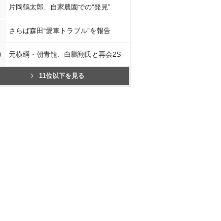
片岡鶴太郎、自家農園での“発見”
さらば森田“愛車トラブル”を報告
0
元横綱・朝青龍、白鵬翔氏と再会2S
11位以下を見る