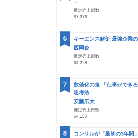
－
推定売上部数
67,276
6
キーエンス解剖 最強企業
西岡杏
推定売上部数
64,228
7
数値化の鬼 「仕事ができ
思考法
安藤広大
推定売上部数
64,150
8
コンサルが「最初の3年間