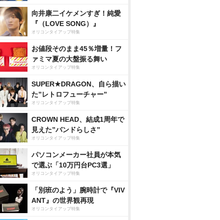
向井康二イケメンすぎ！純愛
『（LOVE SONG）』
オリコンタイアップ特集
お値段そのまま45％増量！フ
ァミマ夏の大盤振る舞い
オリコンタイアップ特集
SUPER★DRAGON、自ら描い
た”レトロフューチャー”
オリコンタイアップ特集
CROWN HEAD、結成1周年で
見えた”バンドらしさ”
オリコンタイアップ特集
パソコンメーカー社員が本気
で選ぶ「10万円台PC3選」
オリコンタイアップ特集
「別班のよう」腕時計で『VIV
ANT』の世界観再現
オリコンタイアップ特集