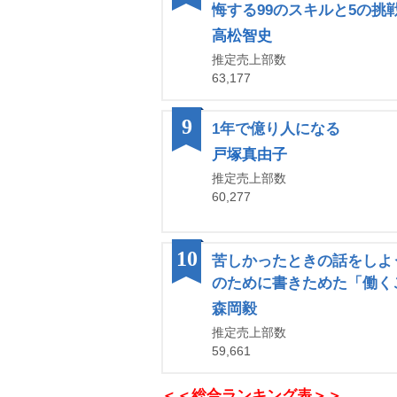
悔する99のスキルと5の挑
高松智史
推定売上部数
63,177
9
1年で億り人になる
戸塚真由子
推定売上部数
60,277
10
苦しかったときの話をしよ
のために書きためた「働く
森岡毅
推定売上部数
59,661
＜＜総合ランキング表＞＞