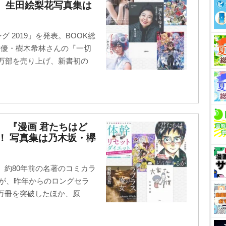
 生田絵梨花写真集は
グ 2019」を発表。BOOK総
女優・樹木希林さんの『一切
0万部を売り上げ、新書初の
】 『漫画 君たちはど
！ 写真集は乃木坂・欅
！ 約80年前の名著のコミカラ
』が、昨年からのロングセラ
2万冊を突破したほか、原