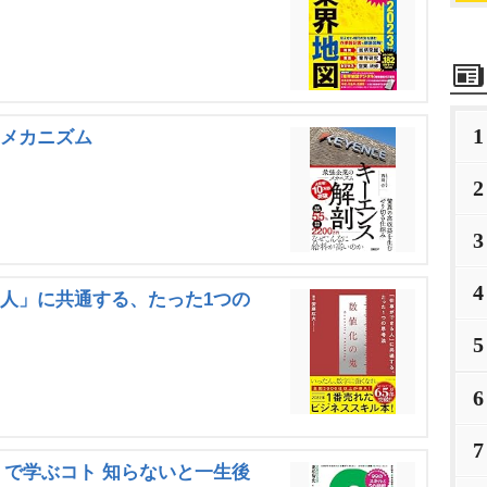
1
のメカニズム
2
3
4
る人」に共通する、たった1つの
5
6
7
」で学ぶコト 知らないと一生後