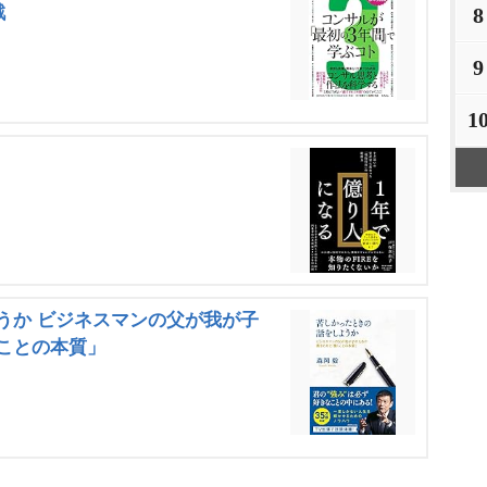
戦
8
9
1
うか ビジネスマンの父が我が子
ことの本質」