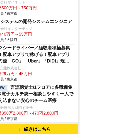
式会社マイネット
500万円～750万円
員 / 東京都
oTシステムの開発システムエンジニア
式会社インターテクノ
給40万円～55万円
員 / 大阪府
クシードライバー／経験者積極募集
！配車アプリで稼げる！配車アプリ
刀流「GO」「Uber」「DiDi」現
・経験者対象！50万円支給！(規定あ
A交通株式会社
給29万円～45万円
)高島平駅より徒歩2分 通勤楽々♪業界
員 / 東京都
も希少な出庫前の釣銭救済制度あり
出庫者全員対象)2024年10月以降も74
言語聴覚士/1フロアに多職種集
EW
まで社保加入＆12勤務可能！クレジ
&電子カルテ統一相談しやすく一人で
ト決済等の乗務員さんの各種手数料
え込まない安心のチーム医療
担なし！TiktokでAYA交通の魅力を
医療法人財団 仁医会
350万2,800円～470万2,800円
信中！（@aya.taxi）
員 / 東京都
続きはこちら