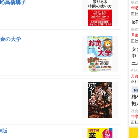
(訳)高橋璃子
株
年収
正社
I
株
月
お金の大学
正社
タ
中
三
任
AY
月
り
正社
で
(
N
歳
結
ッ
抱
負
社会
年収
発
正社
年版