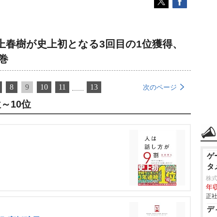
上春樹が史上初となる3回目の1位獲得、
巻
8
9
10
11
13
次のページ
～10位
ゲ
タ
株
年収
正社
デ