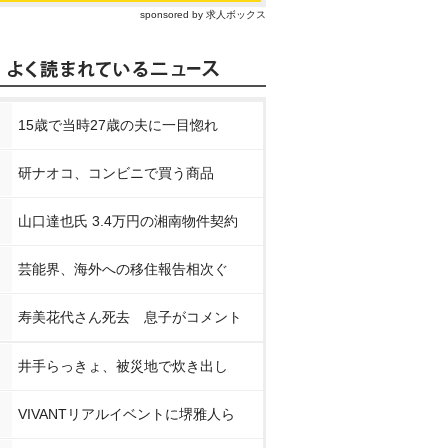
sponsored by 求人ボックス
15歳で当時27歳の夫に一目惚れ
研ナオコ、コンビニで買う商品
山口達也氏 3.4万円の湘南物件契約
芸能界、海外への移住報告相次ぐ
寿美花代さん死去 息子がコメント
井手らっきょ、被災地で炊き出し
VIVANTリアルイベントに堺雅人ら