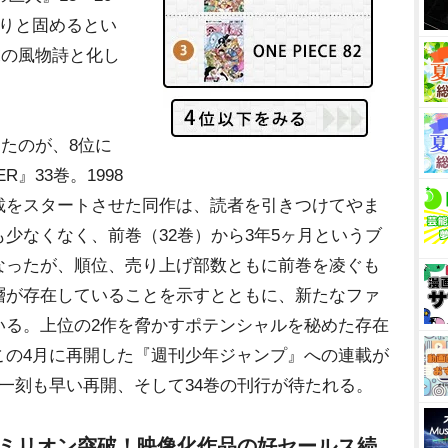
ちりと固めるとい
末の風物詩と化し
たのが、8位に
R』33巻。1998
載をスタートさせた同作は、読者を引きつけてやま
少なくなく、前巻（32巻）から3年5ヶ月というブ
なったが、順位、売り上げ部数ともに前巻を凌ぐも
層が存在していることを示すとともに、新たなファ
いる。上位の2作を脅かすポテンシャルを秘めた存在
この4月に再開した『週刊少年ジャンプ』への連載が
一刻も早い再開、そして34巻の刊行が待たれる。
』ミリオン突破！映像化作品の好セールス続