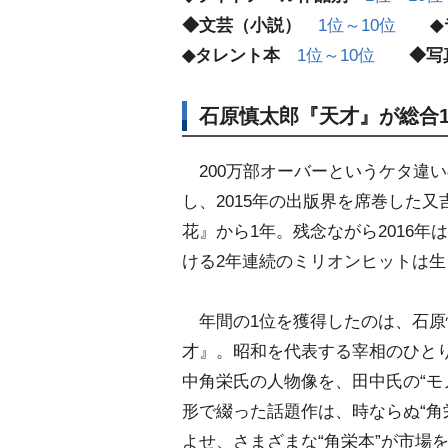
◆文芸（小説）
1位～10位
◆
◆タレント本
1位～10位
◆写
石原慎太郎『天才』が総合
200万部オーバーというケタ違
し、2015年の出版界を席巻した又
花』から1年。残念ながら2016年は
ける2年連続のミリオンヒットは
年間の1位を獲得したのは、石原
才』。昭和を代表する宰相のひと
中角栄氏の人物像を、田中氏の“モ
形で綴った話題作は、時ならぬ“角
よせ、さまざまな“角栄本”が市場