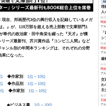
N
理
人
株
表！現在、邦画歴代3位の興行収入を記録しているメガ
時給
は。』が、119万部を超える売上部数で文庫部門1
アル
「
郎が希代の政治家・田中角栄を綴った『天才』が獲
シ
シリーズ最新刊、芥川賞作品『コンビニ人間』など
医療
ジャンル別の年間本ランキングは、それぞれの分野
時給
アル
る結果になった。
歯
み
時給
アル
0位
◆作家別
1位～10位
交
0位
◆作品別
1位～10位
わ
主
0位
◆作家別
1位～10位
株
日給
◆ビジネス書
1位～10位
アル