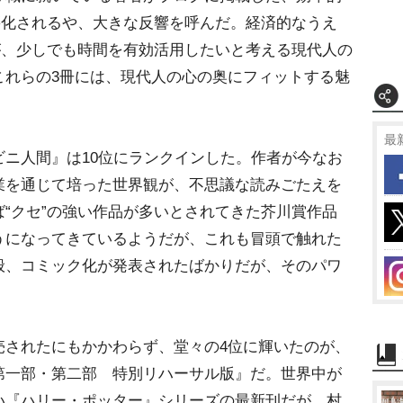
籍化されるや、大きな反響を呼んだ。経済的なうえ
が、少しでも時間を有効活用したいと考える現代人の
これらの3冊には、現代人の心の奥にフィットする魅
最
ニ人間』は10位にランクインした。作者が今なお
業を通じて培った世界観が、不思議な読みごたえを
“クセ”の強い作品が多いとされてきた芥川賞作品
うになってきているようだが、これも冒頭で触れた
般、コミック化が発表されたばかりだが、そのパワ
されたにもかかわらず、堂々の4位に輝いたのが、
第一部・第二部 特別リハーサル版』だ。世界中が
い『ハリー・ポッター』シリーズの最新刊だが、村