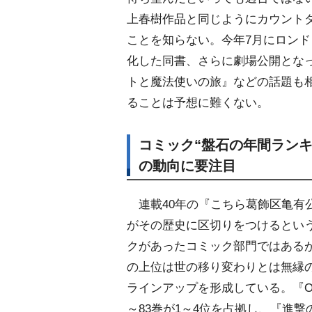
上春樹作品と同じようにカウント
ことを知らない。今年7月にロン
化した同書、さらに劇場公開とな
トと魔法使いの旅』などの話題も相
ることは予想に難くない。
コミック“盤石の年間ランキン
の動向に要注目
連載40年の『こちら葛飾区亀有
がその歴史に区切りをつけるとい
クがあったコミック部門ではある
の上位は世の移り変わりとは無縁
ラインアップを形成している。『ONE
～83巻が1～4位を占拠し、『進撃の