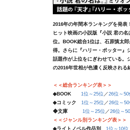
2016年の年間本ランキングを発
ヒット映画の小説版『小説 君の名
位。BOOK総合1位は、石原慎太
得。さらに『ハリー・ポッター』
話題作が上位をにぎわせている。
の2016年世相が色濃く反映され
＜＜総合ランキング表＞＞
◆BOOK
1位～25位
／
26位～5
◆コミック
1位～25位
／
26位～5
◆文庫
1位～25位
／
26位～5
＜＜ジャンル別ランキング表＞＞
◆ライトノベル作品別
1位～10位