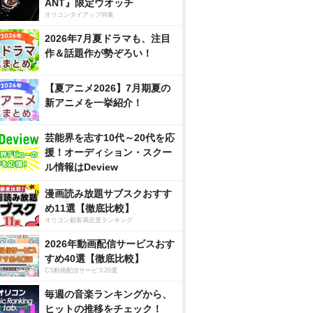
ANT』限定ウオッチ
オリコンタイアップ特集
2026年7月夏ドラマも、注目
作＆話題作が勢ぞろい！
【夏アニメ2026】7月期夏の
新アニメを一挙紹介！
芸能界を志す10代～20代を応
援！オーディション・スクー
ル情報はDeview
漫画読み放題サブスクおすす
め11選【徹底比較】
オリコン顧客満足度ランキング
2026年動画配信サービスおす
すめ40選【徹底比較】
CS動画配信サービス20選
毎週の音楽ランキングから、
ヒットの推移をチェック！