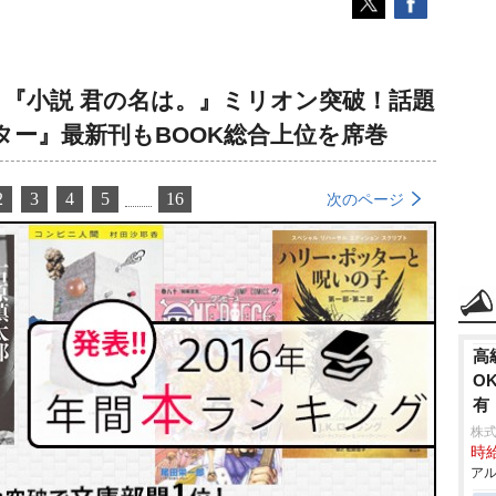
グ、『小説 君の名は。』ミリオン突破！話題
ター』最新刊もBOOK総合上位を席巻
2
3
4
5
16
次のページ
⾼
O
有
株
時給
アル