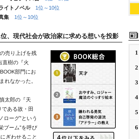
ライトノベル
1位～10位
真集
1位～10位
1位、現代社会が政治家に求める想いを投影
1
いの売り上げを残
吉直樹の『火
2
BOOK部門にお
生まれなかった。
3
4
慎太郎の『天
りである故・田
5
ノローグ”という
6
栄ブーム”を呼び
をにぎわせること