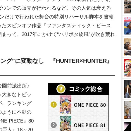
ダウンでの販売が行われるなど、その人気は衰える
ドンだけで行われた舞台の特別リハーサル脚本を書籍
ったスピンオフ作品『ファンタスティック・ビース
まって、2017年にかけて“ハリポタ旋風”が吹き荒れ
グ”に変動なし 『HUNTER×HUNTER』
公園前派出所』
う大きなトピッ
が、ランキング
のように不動の
 PIECE』80
巨人』18～20