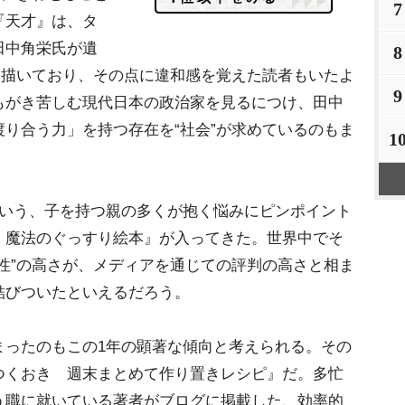
7
『天才』は、タ
、田中角栄氏が
8
く描いており、その点に違和感を覚えた読者もいたよ
9
もがき苦しむ現代日本の政治家を見るにつけ、田中
り合う力」を持つ存在を“社会”が求めているのもま
1
いう、子を持つ親の多くが抱く悩みにピンポイント
 魔法のぐっすり絵本』が入ってきた。世界中でそ
性”の高さが、メディアを通じての評判の高さと相ま
結びついたといえるだろう。
ったのもこの1年の顕著な傾向と考えられる。その
つくおき 週末まとめて作り置きレシピ』だ。多忙
う職に就いている著者がブログに掲載した、効率的