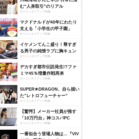
む“人身取引”のリアル
オリコンタイアップ特集
マクドナルドが40年にわたり
支える「小学生の甲子園」
オリコンタイアップ特集
イケメンてんこ盛り！尊すぎ
る男子の純情ラブに胸キュン
オリコンタイアップ特集
デカすぎ都市伝説発生!?ファ
ミマ45％増量作戦再来
オリコンタイアップ特集
SUPER★DRAGON、自ら描い
た”レトロフューチャー”
オリコンタイアップ特集
【驚愕】メーカー社員が推す
「10万円台」神コスパPC
オリコンタイアップ特集
一番似合う登場人物は…『VIV