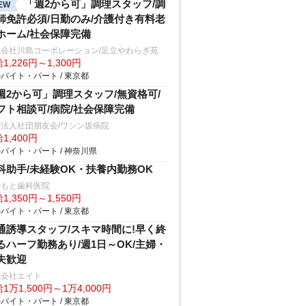
「週2から可」調理スタッフ/調
EW
師免許必須/日勤のみ/介護付き有料老
ホーム/社会保障完備
式会社川島コーポレーション/足立やわらぎ苑
1,226円～1,300円
バイト・パート / 東京都
週2から可」調理スタッフ/無資格可/
フト相談可/病院/社会保障完備
法人社団朋友会/ワシン坂病院
1,400円
バイト・パート / 神奈川県
科助手/未経験OK・扶養内勤務OK
やもと歯科医院
1,350円～1,550円
バイト・パート / 東京都
通誘導スタッフ/スキマ時間に!早く終
るハーフ勤務あり/週1日～OK/主婦・
夫歓迎
式会社エイト
1万1,500円～1万4,000円
バイト・パート / 東京都