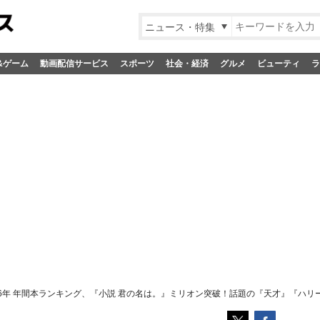
ニュース・特集
&ゲーム
動画配信サービス
スポーツ
社会・経済
グルメ
ビューティ
ラ
16年 年間本ランキング、『小説 君の名は。』ミリオン突破！話題の『天才』『ハリ