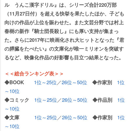
ル うんこ漢字ドリル』は、シリーズ合計220万部
（11月27日付）を超える快挙を果たしたほか、子ども
向けの作品が上位を賑わせた。また文芸分野では村上
春樹の新作『騎士団長殺し』にも厚い支持が集まっ
た。さらに2017年に映画化され大ヒットとなった『君
の膵臓をたべたい』の文庫化が唯一ミリオンを突破す
るなど、映像化作品の好影響も目立つ結果となった。
＜＜総合ランキング表＞＞
1位～25位
／
26位～50位
1位
◆BOOK
◆作家別
～10位
1位～25位
／
26位～50位
1位
◆コミック
◆作品別
～10位
1位～25位
／
26位～50位
1位
◆文庫
◆作家別
～10位