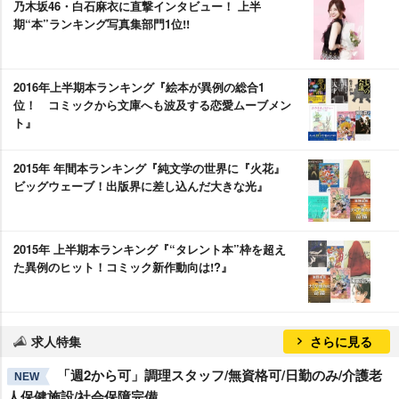
乃木坂46・白石麻衣に直撃インタビュー！ 上半
期“本”ランキング写真集部門1位!!
2016年上半期本ランキング『絵本が異例の総合1
位！ コミックから文庫へも波及する恋愛ムーブメン
ト』
2015年 年間本ランキング『純文学の世界に『火花』
ビッグウェーブ！出版界に差し込んだ大きな光』
2015年 上半期本ランキング『“タレント本”枠を超え
た異例のヒット！コミック新作動向は!?』
求人特集
さらに見る
「週2から可」調理スタッフ/無資格可/日勤のみ/介護老
NEW
人保健施設/社会保障完備