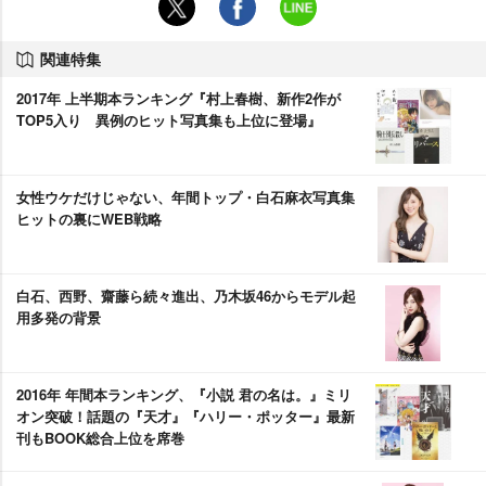
関連特集
2017年 上半期本ランキング『村上春樹、新作2作が
TOP5入り 異例のヒット写真集も上位に登場』
女性ウケだけじゃない、年間トップ・白石麻衣写真集
ヒットの裏にWEB戦略
白石、西野、齋藤ら続々進出、乃木坂46からモデル起
用多発の背景
2016年 年間本ランキング、『小説 君の名は。』ミリ
オン突破！話題の『天才』『ハリー・ポッター』最新
刊もBOOK総合上位を席巻