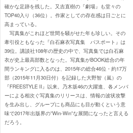
確かな足跡を残した。又吉直樹の『劇場』も堂々の
TOP40入り（36位）。作家としての存在感は日ごとに
高まっている。
写真集がこれほど世間を騒がせた年も珍しい。その
牽引役ともなった『白石麻衣写真集 パスポート』は
39位。講談社108年の歴史の中で、写真集では白石麻
衣が史上最高部数となった。写真集がBOOK総合の年
間ランキングに入るのは、2015年の総合46位・約17万
部（2015年11月30日付）を記録した大野智（嵐）の
『FREESTYLE II』以来。乃木坂46の大躍進、各メンバ
ーによる相次ぐ写真集のリリースは、情報の波状攻撃
を生み出し、グループにも商品にも目が動くという意
味で2017年出版界の”Win-Win”な展開になったと言える
だろう。