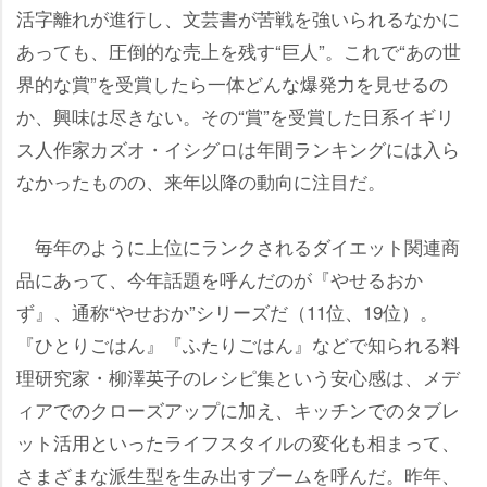
活字離れが進行し、文芸書が苦戦を強いられるなかに
あっても、圧倒的な売上を残す“巨人”。これで“あの世
界的な賞”を受賞したら一体どんな爆発力を見せるの
か、興味は尽きない。その“賞”を受賞した日系イギリ
ス人作家カズオ・イシグロは年間ランキングには入ら
なかったものの、来年以降の動向に注目だ。
毎年のように上位にランクされるダイエット関連商
品にあって、今年話題を呼んだのが『やせるおか
ず』、通称“やせおか”シリーズだ（11位、19位）。
『ひとりごはん』『ふたりごはん』などで知られる料
理研究家・柳澤英子のレシピ集という安心感は、メデ
ィアでのクローズアップに加え、キッチンでのタブレ
ット活用といったライフスタイルの変化も相まって、
さまざまな派生型を生み出すブームを呼んだ。昨年、