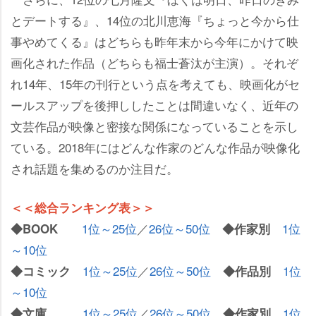
とデートする』、14位の北川恵海『ちょっと今から仕
事やめてくる』はどちらも昨年末から今年にかけて映
画化された作品（どちらも福士蒼汰が主演）。それぞ
れ14年、15年の刊行という点を考えても、映画化がセ
ールスアップを後押ししたことは間違いなく、近年の
文芸作品が映像と密接な関係になっていることを示し
ている。2018年にはどんな作家のどんな作品が映像化
され話題を集めるのか注目だ。
＜＜総合ランキング表＞＞
1位～25位
／
26位～50位
1位
◆BOOK
◆作家別
～10位
1位～25位
／
26位～50位
1位
◆コミック
◆作品別
～10位
1位～25位
／
26位～50位
1位
◆文庫
◆作家別