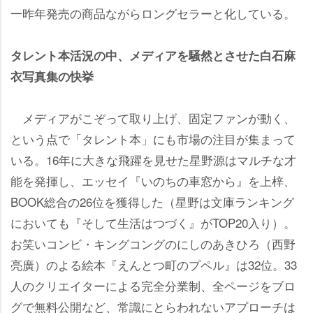
一昨年発売の商品ながらロングセラーと化している。
タレント本活況の中、メディアを騒然とさせた白石麻
衣写真集の快挙
メディアがこぞって取り上げ、固定ファンが動く、
という点で「タレント本」にも市場の注目が集まって
いる。16年に大きな飛躍を見せた星野源はマルチな才
能を発揮し、エッセイ『いのちの車窓から』を上梓、
BOOK総合の26位を獲得した（星野は文庫ランキング
においても『そして生活はつづく』がTOP20入り）。
お笑いコンビ・キングコングのにしのあきひろ（西野
亮廣）のよる絵本『えんとつ町のプペル』は32位。33
人のクリエイターによる完全分業制、全ページをブロ
グで無料公開など、常識にとらわれないアプローチは