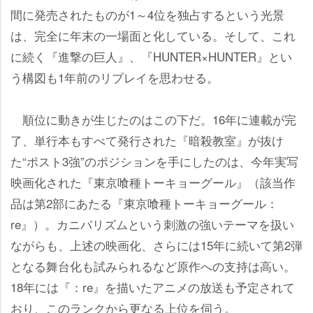
間に発売されたものが1～4位を独占するという光景
は、完全に年末の一場面と化している。そして、これ
に続く『進撃の巨人』、『HUNTER×HUNTER』とい
う構図も1年前のリプレイを思わせる。
順位に動きが生じたのはこの下だ。16年に連載が完
了、単行本もすべて発行された『暗殺教室』が抜け
た“ポスト3強”のポジションを手にしたのは、今年実写
映画化された『東京喰種トーキョーグール』（該当作
品は第2部にあたる『東京喰種トーキョーグール：
re』）。カニバリズムという刺激の強いテーマを扱い
ながらも、上述の映画化、さらには15年に続いて第2弾
となる舞台化も試みられるなど原作への支持は高い。
18年には『：re』を描いたアニメの放送も予定されて
おり、このランクから更なる上位を伺う。