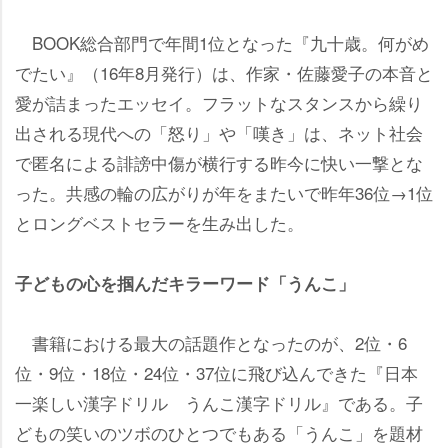
BOOK総合部門で年間1位となった『九十歳。何がめ
でたい』（16年8月発行）は、作家・佐藤愛子の本音と
愛が詰まったエッセイ。フラットなスタンスから繰り
出される現代への「怒り」や「嘆き」は、ネット社会
で匿名による誹謗中傷が横行する昨今に快い一撃とな
った。共感の輪の広がりが年をまたいで昨年36位→1位
とロングベストセラーを生み出した。
子どもの心を掴んだキラーワード「うんこ」
書籍における最大の話題作となったのが、2位・6
位・9位・18位・24位・37位に飛び込んできた『日本
一楽しい漢字ドリル うんこ漢字ドリル』である。子
どもの笑いのツボのひとつでもある「うんこ」を題材