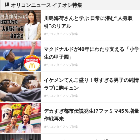
オリコンニュース イチオシ特集
川島海荷さんと学ぶ 日常に潜む“人身取
引”のリアル
オリコンタイアップ特集
マクドナルドが40年にわたり支える「小学
生の甲子園」
オリコンタイアップ特集
イケメンてんこ盛り！尊すぎる男子の純情
ラブに胸キュン
オリコンタイアップ特集
デカすぎ都市伝説発生!?ファミマ45％増量
作戦再来
オリコンタイアップ特集