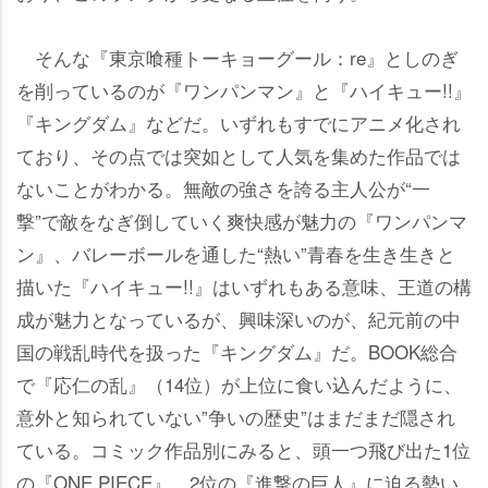
そんな『東京喰種トーキョーグール：re』としのぎ
を削っているのが『ワンパンマン』と『ハイキュー!!』
『キングダム』などだ。いずれもすでにアニメ化され
ており、その点では突如として人気を集めた作品では
ないことがわかる。無敵の強さを誇る主人公が“一
撃”で敵をなぎ倒していく爽快感が魅力の『ワンパンマ
ン』、バレーボールを通した“熱い”青春を生き生きと
描いた『ハイキュー!!』はいずれもある意味、王道の構
成が魅力となっているが、興味深いのが、紀元前の中
国の戦乱時代を扱った『キングダム』だ。BOOK総合
で『応仁の乱』（14位）が上位に食い込んだように、
意外と知られていない”争いの歴史”はまだまだ隠され
ている。コミック作品別にみると、頭一つ飛び出た1位
の『ONE PIECE』、2位の『進撃の巨人』に迫る勢い