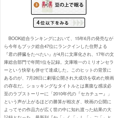
BOOK総合ランキングにおいて、15年6月の発売なが
ら今年もブック総合47位にランクインした住野よる
『君の膵臓をたべたい』が4月に文庫化され、17年の文
庫総合部門で年間1位を記録。文庫唯一のミリオンセラ
ーという快挙も併せて達成した。このヒットの背景に
あるのが、7月28日に劇場公開され大成功を収めた映画
の存在だ。ショッキングなタイトルとは裏腹な感涙必
至のラブストーリーに「2010年代の『セカチュー』」
という声が上がるほどの勝算が相次ぎ、映画の公開に
よってその作品力が広く世の中に知れ渡った結果の大
記録となった。最新刊『か「」く「」し「」ご「」と