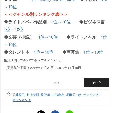
～10位
＜＜ジャンル別ランキング表＞＞
1位～10位
◆ライトノベル作品別
◆ビジネス書
1位～10位
1位～10位
1位
◆文芸（小説）
◆ライトノベル
～10位
1位～10位
1位～10位
◆タレント本
◆写真集
集計期間：2016/12/5付～2017/11/27付
（実質集計期間：2016年11月21日～2017年11月19日）
1/16
次へ
佐藤愛子
村上春樹
星野源
白石麻衣
尾田栄一郎
ランキング
本ランキング