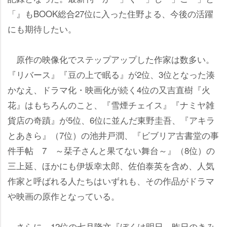
「』もBOOK総合27位に入った住野よる、今後の活躍
にも期待したい。
原作の映像化でステップアップした作家は数多い。
『リバース』『豆の上で眠る』が2位、3位となった湊
かなえ、ドラマ化・映画化が続く4位の又吉直樹『火
花』はもちろんのこと、『雪煙チェイス』『ナミヤ雑
貨店の奇蹟』が5位、6位に並んだ東野圭吾、『アキラ
とあきら』（7位）の池井戸潤、『ビブリア古書堂の事
件手帖 7 ～栞子さんと果てない舞台～』（8位）の
三上延、ほかにも伊坂幸太郎、佐伯泰英を含め、人気
作家と呼ばれる人たちはいずれも、その作品がドラマ
映画の原作となっている。
さらに、12位の七月隆文『ぼくは明日、昨日のきみ