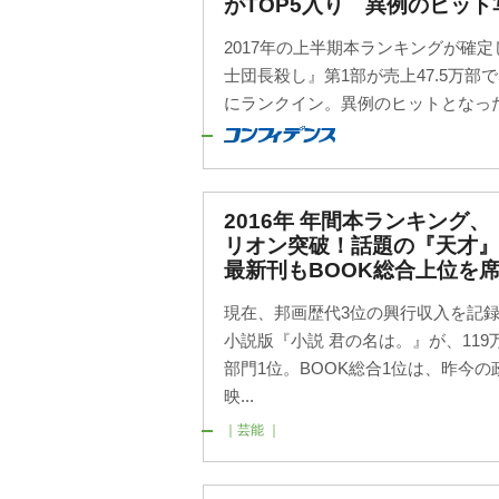
がTOP5入り 異例のヒッ
2017年の上半期本ランキングが確
士団長殺し』第1部が売上47.5万部で
にランクイン。異例のヒットとなった
2016年 年間本ランキング
リオン突破！話題の『天才
最新刊もBOOK総合上位を
現在、邦画歴代3位の興行収入を記
小説版『小説 君の名は。』が、11
部門1位。BOOK総合1位は、昨今
映...
｜芸能 ｜