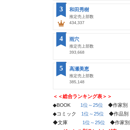
3
和田秀樹
推定売上部数
434,337
4
雨穴
推定売上部数
393,668
5
高瀬美恵
推定売上部数
385,148
＜＜総合ランキング表＞＞
◆BOOK
1位～25位
◆作家
◆コミック
1位～25位
◆作品
◆文庫
1位～25位
◆作家