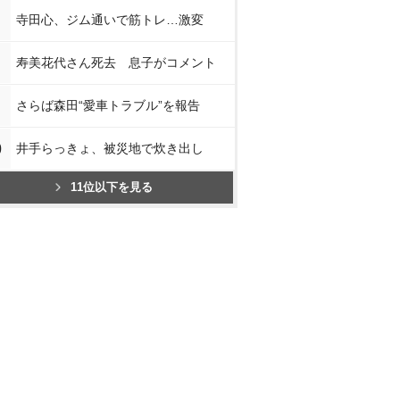
寺田心、ジム通いで筋トレ…激変
寿美花代さん死去 息子がコメント
さらば森田“愛車トラブル”を報告
0
井手らっきょ、被災地で炊き出し
11位以下を見る