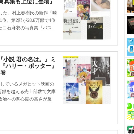
ト写真集も上位に登場』
定した。村上春樹氏の新作『騎
1位、第2部が38.8万部で4位
白石麻衣の写真集『パス...
、『小説 君の名は。』ミ
』『ハリー・ポッター』
席巻
録しているメガヒット映画の
9万部を超える売上部数で文庫
の政治への関心度の高さが反