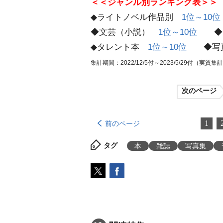
＜＜ジャンル別ランキング表＞＞
◆ライトノベル作品別
1位～10位
◆文芸（小説）
1位～10位
◆ラ
◆タレント本
1位～10位
◆写
集計期間：2022/12/5付～2023/5/29付（実質集計期間
次のページ
1
前のページ
タグ
本
雑誌
写真集