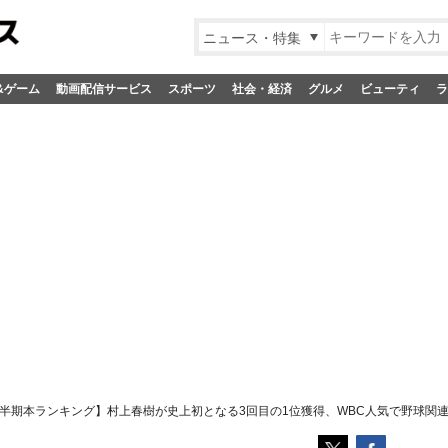
ニュース・特集
&ゲーム
動画配信サービス
スポーツ
社会・経済
グルメ
ビューティ
ラ
半期本ランキング】村上春樹が史上初となる3回目の1位獲得、WBC人気で野球関