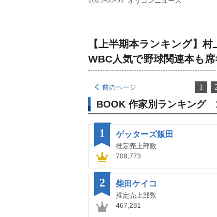
オリコンニュース
【上半期本ランキング】村
WBC人気で野球関連本も席
1
前のページ
BOOK 作家別ランキング 
1
ゲッターズ飯田
推定売上部数
708,773
2
柴田ケイコ
推定売上部数
467,281