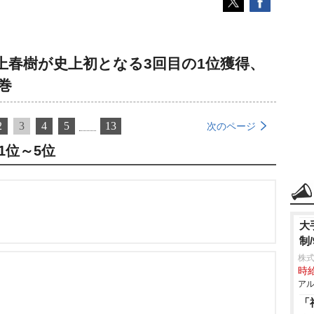
上春樹が史上初となる3回目の1位獲得、
巻
2
3
4
5
13
次のページ
1位～5位
大
制/
株式
時給
アル
「