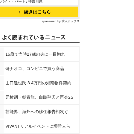
バイト・パート / 神奈川県
続きはこちら
sponsored by 求人ボックス
15歳で当時27歳の夫に一目惚れ
研ナオコ、コンビニで買う商品
山口達也氏 3.4万円の湘南物件契約
元横綱・朝青龍、白鵬翔氏と再会2S
芸能界、海外への移住報告相次ぐ
VIVANTリアルイベントに堺雅人ら