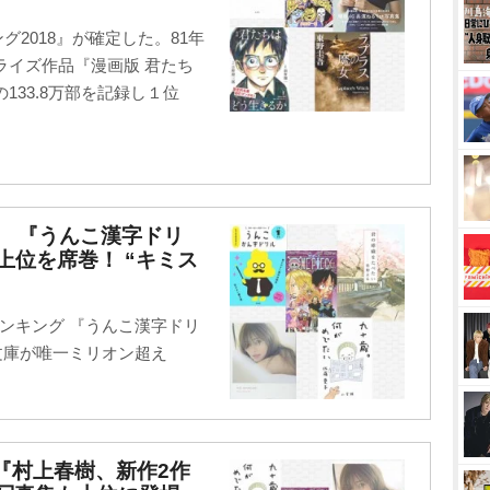
グ2018』が確定した。81年
ライズ作品『漫画版 君たち
33.8万部を記録し１位
グ】 『うんこ漢字ドリ
上位を席巻！ “キミス
ランキング 『うんこ漢字ドリ
文庫が唯一ミリオン超え
グ『村上春樹、新作2作