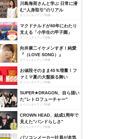
川島海荷さんと学ぶ 日常に潜
む“人身取引”のリアル
オリコンタイアップ特集
マクドナルドが40年にわたり
支える「小学生の甲子園」
オリコンタイアップ特集
向井康二イケメンすぎ！純愛
『（LOVE SONG）』
オリコンタイアップ特集
お値段そのまま45％増量！フ
ァミマ夏の大盤振る舞い
オリコンタイアップ特集
SUPER★DRAGON、自ら描い
た”レトロフューチャー”
オリコンタイアップ特集
CROWN HEAD、結成1周年で
見えた”バンドらしさ”
オリコンタイアップ特集
パソコンメーカー社員が本気