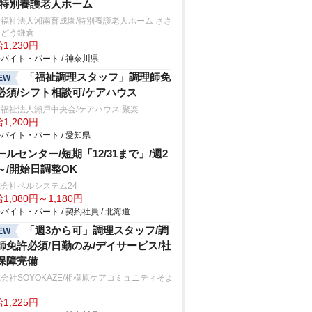
/特別養護老人ホーム
福祉法人湘南育成園/特別養護老人ホーム ささ
んどう鎌倉
1,230円
バイト・パート / 神奈川県
「福祉調理スタッフ」調理師免
EW
必須/シフト相談可/ケアハウス
福祉法人瀬戸中央会/ケアハウス 聚楽
1,200円
バイト・パート / 愛知県
ールセンター/短期「12/31まで」/週2
～/開始日調整OK
会社ベルシステム24
1,080円～1,180円
バイト・パート / 契約社員 / 北海道
「週3から可」調理スタッフ/調
EW
師免許必須/日勤のみ/デイサービス/社
保障完備
会社SOYOKAZE/相模原ケアコミュニティそよ
1,225円