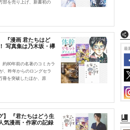
0万部を売り上げ、新書初の
】 『漫画 君たちはど
！ 写真集は乃木坂・欅
最
！ 約80年前の名著のコミカラ
』が、昨年からのロングセラ
2万冊を突破したほか、原
ング】 『君たちはどう生
 人気漫画・作家の記録