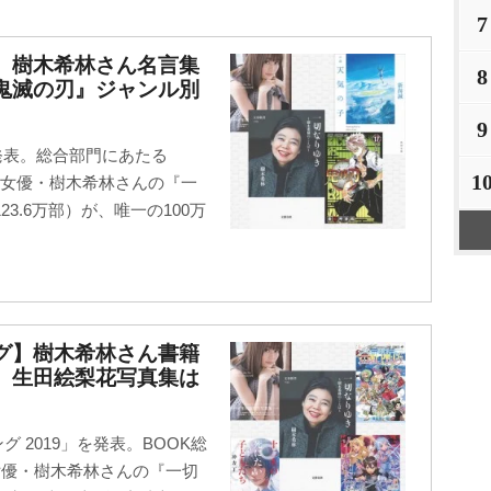
7
グ】樹木希林さん名言集
8
鬼滅の刃』ジャンル別
9
発表。総合部門にあたる
1
た女優・樹木希林さんの『一
3.6万部）が、唯一の100万
ング】樹木希林さん書籍
 生田絵梨花写真集は
グ 2019」を発表。BOOK総
女優・樹木希林さんの『一切