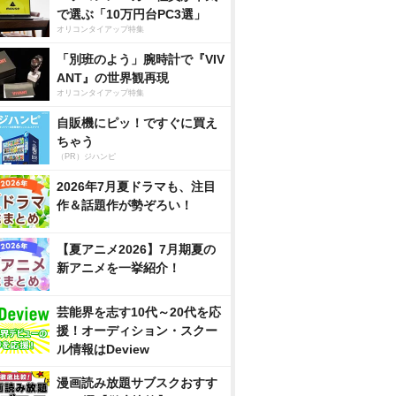
で選ぶ「10万円台PC3選」
オリコンタイアップ特集
「別班のよう」腕時計で『VIV
ANT』の世界観再現
オリコンタイアップ特集
自販機にピッ！ですぐに買え
ちゃう
（PR）ジハンピ
2026年7月夏ドラマも、注目
作＆話題作が勢ぞろい！
【夏アニメ2026】7月期夏の
新アニメを一挙紹介！
芸能界を志す10代～20代を応
援！オーディション・スクー
ル情報はDeview
漫画読み放題サブスクおすす