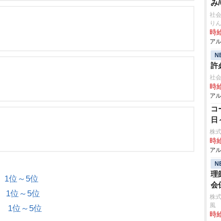
み
社会
り
時給
アル
N
許
社会
時給
アル
コ
日
株式
時給
アル
N
理
別
1位～5位
会
別
1位～5位
株式
風
別
1位～5位
時給