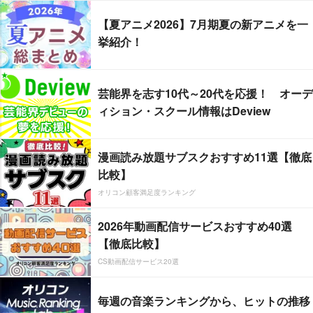
【夏アニメ2026】7月期夏の新アニメを一
挙紹介！
芸能界を志す10代～20代を応援！ オーデ
ィション・スクール情報はDeview
漫画読み放題サブスクおすすめ11選【徹底
比較】
オリコン顧客満足度ランキング
2026年動画配信サービスおすすめ40選
【徹底比較】
CS動画配信サービス20選
毎週の音楽ランキングから、ヒットの推移