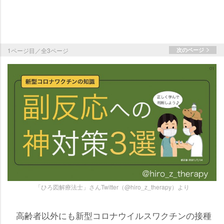
1ページ目／全3ページ
次のページ
「ひろ図解療法士」さんTwitter（@hiro_z_therapy）より
高齢者以外にも新型コロナウイルスワクチンの接種