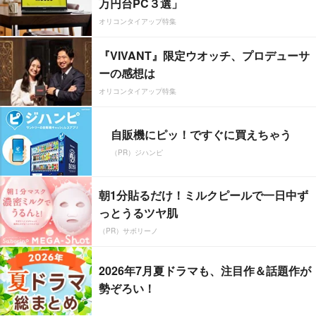
万円台PC３選」
オリコンタイアップ特集
『VIVANT』限定ウオッチ、プロデューサ
ーの感想は
オリコンタイアップ特集
自販機にピッ！ですぐに買えちゃう
（PR）ジハンピ
朝1分貼るだけ！ミルクピールで一日中ず
っとうるツヤ肌
（PR）サボリーノ
2026年7月夏ドラマも、注目作＆話題作が
勢ぞろい！