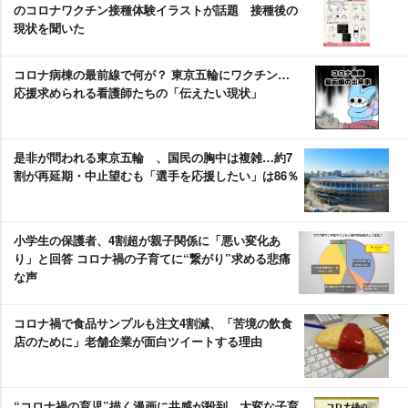
のコロナワクチン接種体験イラストが話題 接種後の
現状を聞いた
コロナ病棟の最前線で何が？ 東京五輪にワクチン…
応援求められる看護師たちの「伝えたい現状」
是非が問われる東京五輪 、国民の胸中は複雑…約7
割が再延期・中止望むも「選手を応援したい」は86％
小学生の保護者、4割超が親子関係に「悪い変化あ
り」と回答 コロナ禍の子育てに“繋がり”求める悲痛
な声
コロナ禍で食品サンプルも注文4割減、「苦境の飲食
店のために」老舗企業が面白ツイートする理由
“コロナ禍の育児”描く漫画に共感が殺到、大変な子育