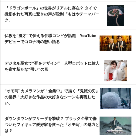
『ドラゴンボール』の世界がリアルに存在？ タイで
撮影された写真に驚きの声が殺到「もはやテーマパー
ク」
仏教を“漫才”で伝える住職コンビが話題 YouTube
デビューでコロナ禍の想い語る
デジタル巫女で“死をデザイン” 人型ロボットに故人
を宿す新たな“弔い”の形
“オモ写”カメラマンが「全集中」で描く『鬼滅の刃』
の世界「大好きな作品の大好きなシーンを再現した
い」
ダウンタウンがフリーザを撃破？ ブラック企業で傷
ついたフィギュア愛好家を救った「オモ写」の魅力と
は？