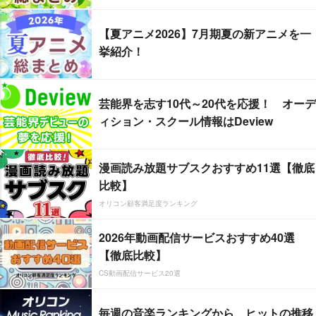
【夏アニメ2026】7月期夏の新アニメを一
挙紹介！
芸能界を志す10代～20代を応援！ オーデ
ィション・スクール情報はDeview
漫画読み放題サブスクおすすめ11選【徹底
比較】
オリコン顧客満足度ランキング
2026年動画配信サービスおすすめ40選
【徹底比較】
CS動画配信サービス20選
毎週の音楽ランキングから、ヒットの推移