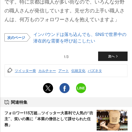
です。特に京都は職人が多い街なので、いろんな分野
の職人さんが発信しています。見せ方の上手い職人さ
んは、何万ものフォロワーさんを抱えていますよ」
インバウンドは落ち込んでも、SNSで世界中の
次のページ
潜在的な需要を呼び起こしたい
1/3
次へ
ツイッター発
カルチャー
アート
伝統文化
バズネタ
関連特集
フォロワー115万超…ツイッター大喜利で人気の“坊
主”、笑いの裏に「本業の僧侶として課せられた任
務」