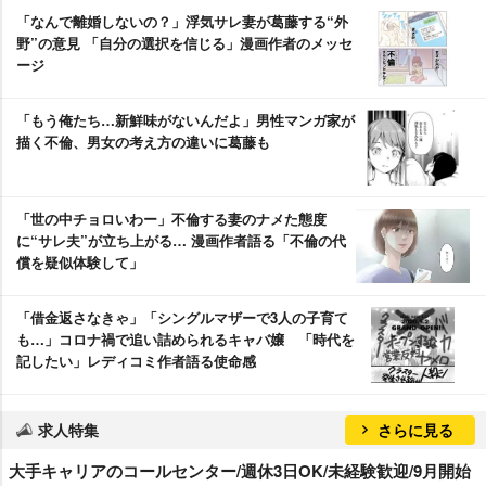
「なんで離婚しないの？」浮気サレ妻が葛藤する“外
野”の意見 「自分の選択を信じる」漫画作者のメッセ
ージ
「もう俺たち…新鮮味がないんだよ」男性マンガ家が
描く不倫、男女の考え方の違いに葛藤も
「世の中チョロいわー」不倫する妻のナメた態度
に“サレ夫”が立ち上がる… 漫画作者語る「不倫の代
償を疑似体験して」
「借金返さなきゃ」「シングルマザーで3人の子育て
も…」コロナ禍で追い詰められるキャバ嬢 「時代を
記したい」レディコミ作者語る使命感
求人特集
さらに見る
大手キャリアのコールセンター/週休3日OK/未経験歓迎/9月開始