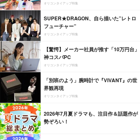
オリコンタイアップ特集
SUPER★DRAGON、自ら描いた”レトロ
フューチャー”
オリコンタイアップ特集
【驚愕】メーカー社員が推す「10万円台」
神コスパPC
オリコンタイアップ特集
「別班のよう」腕時計で『VIVANT』の世
界観再現
オリコンタイアップ特集
2026年7月夏ドラマも、注目作＆話題作が
勢ぞろい！