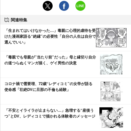
関連特集
「生まれてはいけなかった…」毒親に心理的虐待を受
けた漫画家語る“絶縁”の必要性「自分の人生は自分で
選んでいい」
「毒親でも母親が”当たり前”だった」母と縁切り自分
の道つらぬくマンガ描く、ゲイ男性の決意
コロナ禍で需要増、72歳“レディコミ”の女帝が語る
使命感「壮絶DVに旦那の不倫も経験」
「不安とイライラが止まらない…」急増する“産後う
つ”とDV、レディコミで描かれる体験者のメッセージ