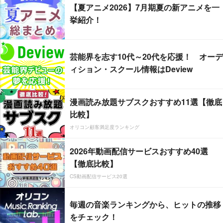
【夏アニメ2026】7月期夏の新アニメを一
挙紹介！
芸能界を志す10代～20代を応援！ オーデ
ィション・スクール情報はDeview
漫画読み放題サブスクおすすめ11選【徹底
比較】
オリコン顧客満足度ランキング
2026年動画配信サービスおすすめ40選
【徹底比較】
CS動画配信サービス20選
毎週の音楽ランキングから、ヒットの推移
をチェック！