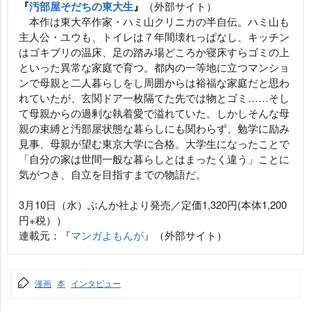
『
汚部屋そだちの東大生
』
（外部サイト）
本作は東大卒作家・ハミ山クリニカの半自伝。ハミ山も
主人公・ユウも、トイレは７年間壊れっぱなし、キッチン
はゴキブリの温床、足の踏み場どころか寝床すらゴミの上
といった異常な家庭で育つ。都内の一等地に立つマンショ
ンで母親と二人暮らしをし周囲からは裕福な家庭だと思わ
れていたが、玄関ドア一枚隔てた先では物とゴミ……そし
て母親からの過剰な執着愛で溢れていた。しかしそんな母
親の束縛と汚部屋状態な暮らしにも関わらず、勉学に励み
見事、母親が望む東京大学に合格。大学生になったことで
「自分の家は世間一般な暮らしとはまったく違う」ことに
気がつき、自立を目指すまでの物語だ。
3月10日（水）ぶんか社より発売／定価1,320円(本体1,200
円+税））
連載元：『
マンガよもんが
』（外部サイト）
漫画
本
インタビュー