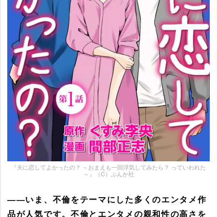
『夫に恋してよかったの？ ～おまえも一回浮気してみたら？ っていわれた
～』（C）ぶんか社
――いま、不倫をテーマにした多くのエンタメ作
品が人気です。不倫とエンタメの親和性の高さを