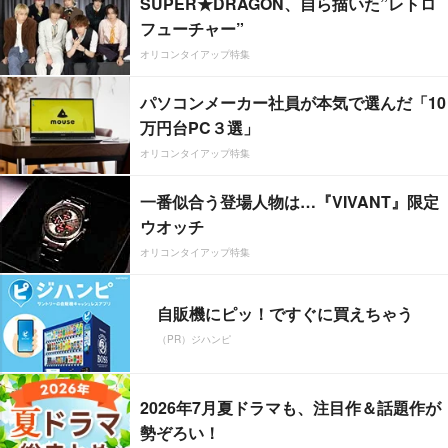
SUPER★DRAGON、自ら描いた”レトロ
フューチャー”
オリコンタイアップ特集
パソコンメーカー社員が本気で選んだ「10
万円台PC３選」
オリコンタイアップ特集
一番似合う登場人物は…『VIVANT』限定
ウオッチ
オリコンタイアップ特集
自販機にピッ！ですぐに買えちゃう
（PR）ジハンピ
2026年7月夏ドラマも、注目作＆話題作が
勢ぞろい！