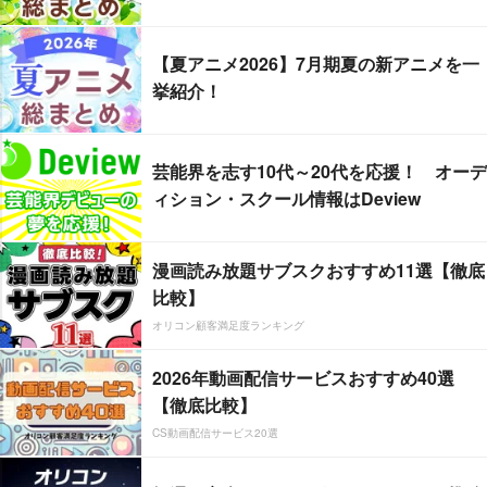
【夏アニメ2026】7月期夏の新アニメを一
挙紹介！
芸能界を志す10代～20代を応援！ オーデ
ィション・スクール情報はDeview
漫画読み放題サブスクおすすめ11選【徹底
比較】
オリコン顧客満足度ランキング
2026年動画配信サービスおすすめ40選
【徹底比較】
CS動画配信サービス20選