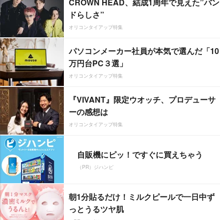
CROWN HEAD、結成1周年で見えた”バン
ドらしさ”
オリコンタイアップ特集
パソコンメーカー社員が本気で選んだ「10
万円台PC３選」
オリコンタイアップ特集
『VIVANT』限定ウオッチ、プロデューサ
ーの感想は
オリコンタイアップ特集
自販機にピッ！ですぐに買えちゃう
（PR）ジハンピ
朝1分貼るだけ！ミルクピールで一日中ず
っとうるツヤ肌