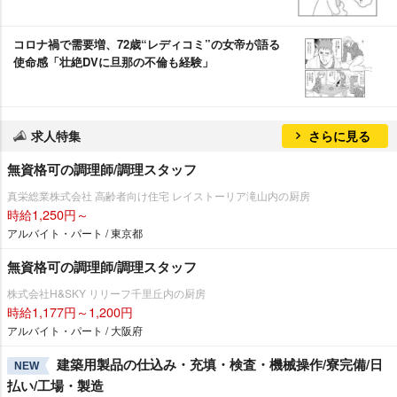
コロナ禍で需要増、72歳“レディコミ”の女帝が語る
使命感「壮絶DVに旦那の不倫も経験」
求人特集
さらに見る
無資格可の調理師/調理スタッフ
真栄総業株式会社 高齢者向け住宅 レイストーリア滝山内の厨房
時給1,250円～
アルバイト・パート / 東京都
無資格可の調理師/調理スタッフ
株式会社H&SKY リリーフ千里丘内の厨房
時給1,177円～1,200円
アルバイト・パート / 大阪府
建築用製品の仕込み・充填・検査・機械操作/寮完備/日
NEW
払い/工場・製造