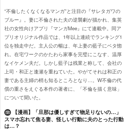
“不倫したくなくなるマンガ”と注目の『サレタガワの
ブルー』。妻に不倫された夫の逆襲劇が描かれ、集英
社の女性向けアプリ『マンガMee』にて連載中。同ア
プリオリジナル作品では、1年以上連続でランキング1
位を独走中だ。主人公の暢は、年上妻の藍子にベタ惚
れ。在宅ワークのかたわら家事を完璧にこなす、温厚
なイケメン夫だ。しかし藍子は残業と称して、会社の
上司・和正と逢瀬を重ねていた。やがてそれは和正の
妻である主婦の梢も知るところとなり…。W不倫の代
償の重さをえぐる本作の著者に、「不倫を描く意味」
について聞いた。
【漫画】「旦那は優しすぎて物足りないの…」
スマホ忘れて焦る妻、怪しい行動に夫のとった行動
は…？