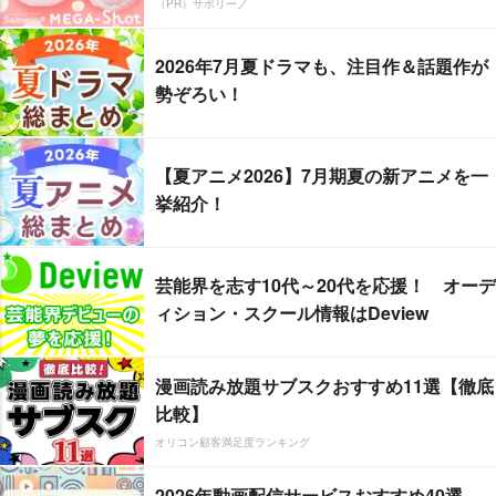
（PR）サボリーノ
2026年7月夏ドラマも、注目作＆話題作が
勢ぞろい！
【夏アニメ2026】7月期夏の新アニメを一
挙紹介！
芸能界を志す10代～20代を応援！ オーデ
ィション・スクール情報はDeview
漫画読み放題サブスクおすすめ11選【徹底
比較】
オリコン顧客満足度ランキング
2026年動画配信サービスおすすめ40選