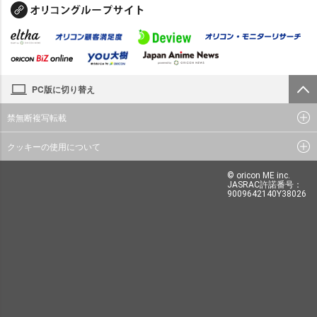
PC版に切り替え
禁無断複写転載
クッキーの使用について
© oricon ME inc.
JASRAC許諾番号：
9009642140Y38026