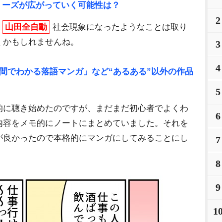
ーズが広がっていく可能性は？
2
山田全自動
社会現象になったようなことは取り
くかもしれませんね。
3
4
間でわかる落語マンガ」など“あるある”以外の作品
5
的に聴き始めたのですが、まだまだ初心者でよくわ
6
内容をメモ的にノートにまとめていました。それを
が良かったので本格的にマンガにしてみることにし
7
8
9
1