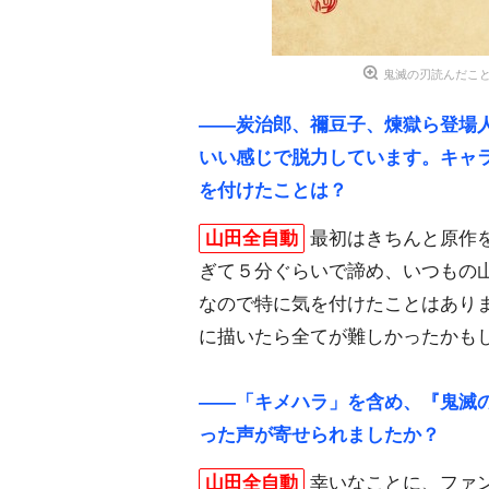
鬼滅の刃読んだこ
――炭治郎、禰豆子、煉獄ら登場
いい感じで脱力しています。キャ
を付けたことは？
山田全自動
最初はきちんと原作
ぎて５分ぐらいで諦め、いつもの
なので特に気を付けたことはあり
に描いたら全てが難しかったかも
――「キメハラ」を含め、『鬼滅
った声が寄せられましたか？
山田全自動
幸いなことに、ファ