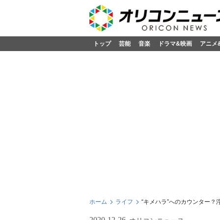
トップ
芸能
音楽
ドラマ&映画
アニメ
ホーム
ライフ
“キメハラ”へのカウンター
2020-12-26