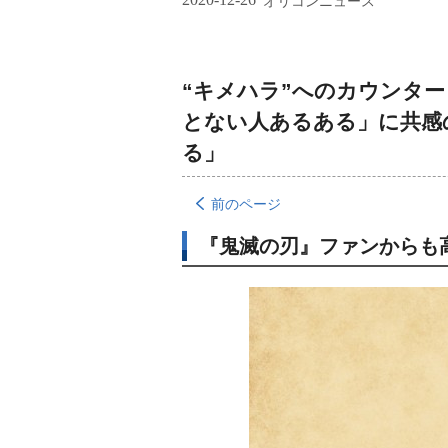
オリコンニュース
“キメハラ”へのカウンタ
とない人あるある」に共感
る」
前のページ
『鬼滅の刃』ファンからも高