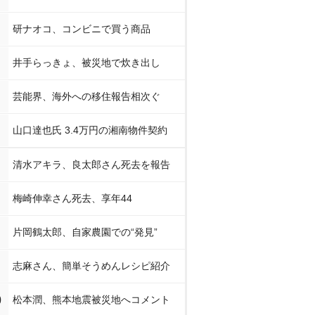
研ナオコ、コンビニで買う商品
井手らっきょ、被災地で炊き出し
芸能界、海外への移住報告相次ぐ
山口達也氏 3.4万円の湘南物件契約
清水アキラ、良太郎さん死去を報告
梅崎伸幸さん死去、享年44
片岡鶴太郎、自家農園での“発見”
志麻さん、簡単そうめんレシピ紹介
0
松本潤、熊本地震被災地へコメント