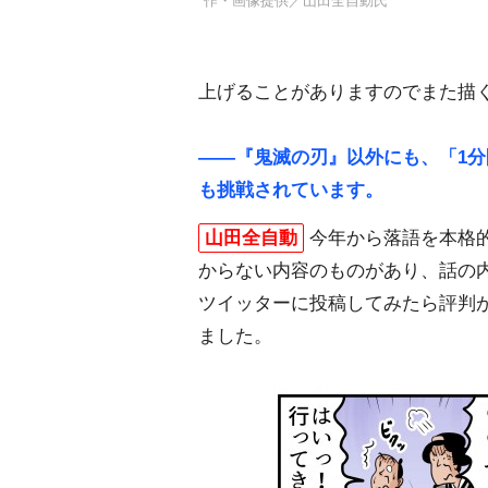
作・画像提供／山田全自動氏
上げることがありますのでまた描
――『鬼滅の刃』以外にも、「1分
も挑戦されています。
山田全自動
今年から落語を本格
からない内容のものがあり、話の
ツイッターに投稿してみたら評判
ました。