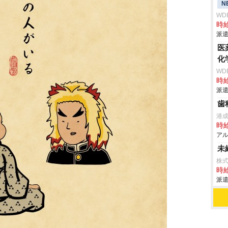
N
WD
時給
派遣
医
化
WD
時給
派遣
歯
港
時給
アル
未
株式
時給
派遣