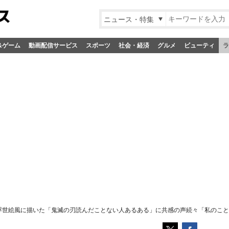
ニュース・特集
&ゲーム
動画配信サービス
スポーツ
社会・経済
グルメ
ビューティ
ラ
？浮世絵風に描いた「鬼滅の刃読んだことない人あるある」に共感の声続々「私のこ