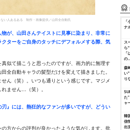
とない人あるある 制作・画像提供／山田全自動氏
「
ナ
人物が、山田さんテイストに見事に染まり、非常に
ラクターをご自身のタッチにデフォルメする際、気
ス
ら
「
の
を真似て描こうと思ったのですが、画力的に無理す
森
山田全自動キャラの髪型だけを変えて描きました。
い
り
ません（笑）。いつも通りという感じです。マジメ
しれません…（笑）。
SU
た
ャ
の刃』には、熱狂的なファンが多いですが、どうい
韓
信
出
ンの方からの評判が良かったような気がします。批