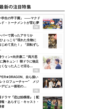
小学生の甲子園」 ――マクド
ルド・トーナメントが育む夢
ーパーで買ったアサリか
“ひょっこり”現れた生物に
はじめて見た！」「回転ずし
…
崎ウィン×向井康二 “両片思
”に胸キュン！ 韓ドラに物足
なくなった人こそ沼る…
PER★DRAGON、自ら描い
"レトロフューチャー" メジ
ーデビュー後初の…
国ドラマ『恋は飴模様』｜配
情報・あらすじ・キャスト・
演者