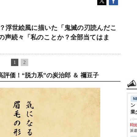
ー？浮世絵風に描いた「鬼滅の刃読んだこ
の声続々「私のことか？全部当てはま
1
2
評価！“脱力系”の炭治郎 ＆ 禰豆子
N
ン
業
パ
時給
派遣