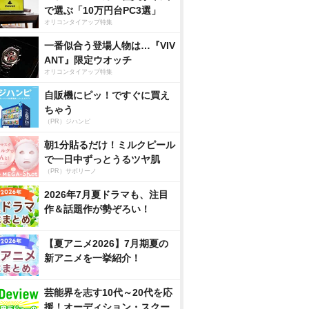
で選ぶ「10万円台PC3選」
オリコンタイアップ特集
一番似合う登場人物は…『VIV
ANT』限定ウオッチ
オリコンタイアップ特集
自販機にピッ！ですぐに買え
ちゃう
（PR）ジハンピ
朝1分貼るだけ！ミルクピール
で一日中ずっとうるツヤ肌
（PR）サボリーノ
2026年7月夏ドラマも、注目
作＆話題作が勢ぞろい！
【夏アニメ2026】7月期夏の
新アニメを一挙紹介！
芸能界を志す10代～20代を応
援！オーディション・スクー