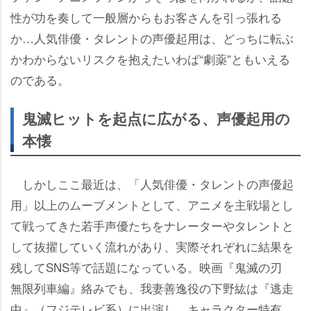
性が功を奏して一般層からもお客さんを引っ張れる
か…人気俳優・タレントの声優起用は、どっちに転ぶ
かわからないリスクを抱えたいわば“劇薬”ともいえる
のである。
鬼滅ヒットを起点に広がる、声優起用の
本懐
しかしここ最近は、「人気俳優・タレントの声優起
用」以上のムーブメントとして、アニメを主戦場とし
て戦ってきた若手声優たちをナレーターやタレントと
して抜擢していく流れがあり、実際それぞれに結果を
残してSNS等で話題になっている。映画『鬼滅の刃
無限列車編』絡みでも、我妻善逸役の下野紘は『逃走
中』（フジテレビ系）に出演し、キャラクター特有