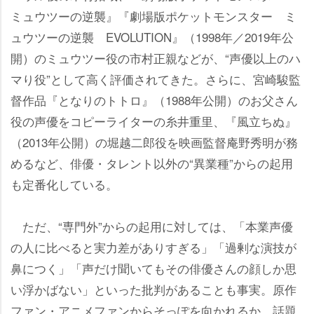
ミュウツーの逆襲』『劇場版ポケットモンスター ミ
ュウツーの逆襲 EVOLUTION』（1998年／2019年公
開）のミュウツー役の市村正親などが、“声優以上のハ
マり役”として高く評価されてきた。さらに、宮崎駿監
督作品『となりのトトロ』（1988年公開）のお父さん
役の声優をコピーライターの糸井重里、『風立ちぬ』
（2013年公開）の堀越二郎役を映画監督庵野秀明が務
めるなど、俳優・タレント以外の“異業種”からの起用
も定番化している。
ただ、“専門外”からの起用に対しては、「本業声優
の人に比べると実力差がありすぎる」「過剰な演技が
鼻につく」「声だけ聞いてもその俳優さんの顔しか思
い浮かばない」といった批判があることも事実。原作
ファン・アニメファンからそっぽを向かれるか、話題