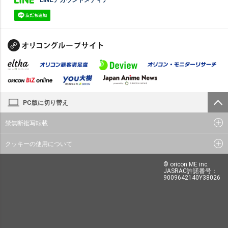
PC版に切り替え
禁無断複写転載
クッキーの使用について
© oricon ME inc.
JASRAC許諾番号：
9009642140Y38026