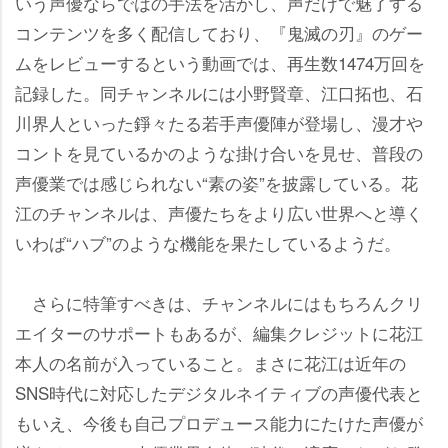
いう声優ならではの手法を活かし、声だけで魅了する
コンテンツを多く配信しており、『鬼滅の刃』のゲー
ムをレビューするという動画では、再生数1474万回を
記録した。同チャンネルには小野賢章、江口拓也、石
川界人といった錚々たる若手声優陣が登場し、漫才
コントを見ているかのような掛け合いを見せ、普段の
声優業では感じられない“素の姿”を披露している。花
江のチャンネルは、声優たちをより広い世界へと導く
いわば“ハブ”のような機能を果たしているようだ。
さらに特筆すべきは、チャンネルにはもちろんクリ
エイターのサポートもあるが、編集クレジットに花江
本人の名前が入っていること。まさに花江は近年の
SNS時代に対応したデジタルネイティブの声優代表と
もいえ、今後も自己プロデュース能力にたけた声優が