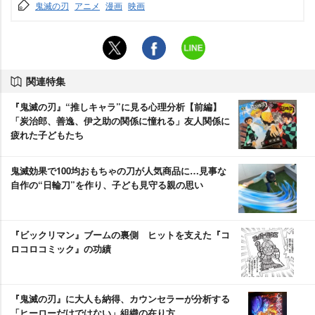
鬼滅の刃
アニメ
漫画
映画
関連特集
『鬼滅の刃』“推しキャラ”に見る心理分析【前編】
「炭治郎、善逸、伊之助の関係に憧れる」友人関係に
疲れた子どもたち
鬼滅効果で100均おもちゃの刀が人気商品に…見事な
自作の“日輪刀”を作り、子ども見守る親の思い
『ビックリマン』ブームの裏側 ヒットを支えた『コ
ロコロコミック』の功績
『鬼滅の刃』に大人も納得、カウンセラーが分析する
「ヒーローだけではない」組織の在り方