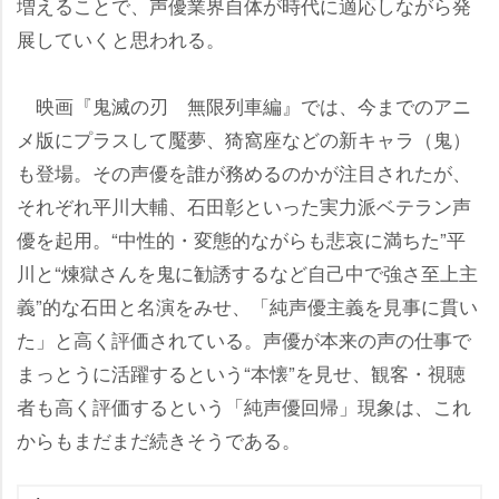
増えることで、声優業界自体が時代に適応しながら発
展していくと思われる。
映画『鬼滅の刃 無限列車編』では、今までのアニ
メ版にプラスして魘夢、猗窩座などの新キャラ（鬼）
も登場。その声優を誰が務めるのかが注目されたが、
それぞれ平川大輔、石田彰といった実力派ベテラン声
優を起用。“中性的・変態的ながらも悲哀に満ちた”平
川と“煉獄さんを鬼に勧誘するなど自己中で強さ至上主
義”的な石田と名演をみせ、「純声優主義を見事に貫い
た」と高く評価されている。声優が本来の声の仕事で
まっとうに活躍するという“本懐”を見せ、観客・視聴
者も高く評価するという「純声優回帰」現象は、これ
からもまだまだ続きそうである。