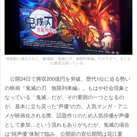
映画館に掲示された『劇場版「鬼滅の刃」無限列車編』のポスター。まだま
だ盛況は続いている。
公開24日で興収200億円を突破、歴代1位に迫る勢い
の映画『鬼滅の刃 無限列車編』。もはや社会現象と
なっている「鬼滅」だが、その要因の一つとなるの
が、基本に立ち戻った“声優”の力。人気マンガ・アニ
メが映画化される際、話題作りのため人気俳優が声優
として参加…という流れもありがちだが、鬼滅の場合
は“純声優”体制で臨み、公開前の宣伝期間は花江夏