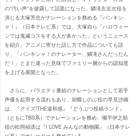
の“汚い声”を披露して話題になった。鱗滝左近次役を
演じる大塚芳忠がナレーションを務める『バンキシ
ャ！』（日本テレビ系）では、大塚自ら「ハロウィー
ンでは鬼滅コスをする人が多かった」というニュース
を紹介。アニメに寄せた話し方で作品についても語
り、「バンキシャ！のナレーター、鱗滝さんだったん
だ！」とまた違った意味でファミリー層からの認知度
を上げる展開となった。
さらに、バラエティ番組のナレーションとして若手
声優を起用する流れもあり、胡蝶しのぶ役の早見沙織
は、『クイズ!THE違和感』『どうぶつ投稿ランド』
（ともにTBS系）でナレーションを務め、嘴平伊之助
役の松岡禎丞は『I LOVE みんなの動物園』（日本テレ
ビ系）でナレーターを務めている。