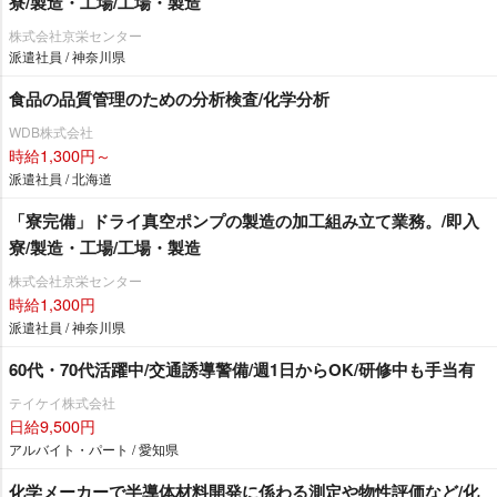
寮/製造・工場/工場・製造
株式会社京栄センター
派遣社員 / 神奈川県
食品の品質管理のための分析検査/化学分析
WDB株式会社
時給1,300円～
派遣社員 / 北海道
「寮完備」ドライ真空ポンプの製造の加工組み立て業務。/即入
寮/製造・工場/工場・製造
株式会社京栄センター
時給1,300円
派遣社員 / 神奈川県
60代・70代活躍中/交通誘導警備/週1日からOK/研修中も手当有
テイケイ株式会社
日給9,500円
アルバイト・パート / 愛知県
化学メーカーで半導体材料開発に係わる測定や物性評価など/化