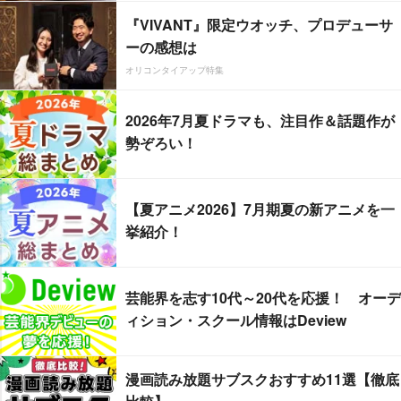
『VIVANT』限定ウオッチ、プロデューサ
ーの感想は
オリコンタイアップ特集
2026年7月夏ドラマも、注目作＆話題作が
勢ぞろい！
【夏アニメ2026】7月期夏の新アニメを一
挙紹介！
芸能界を志す10代～20代を応援！ オーデ
ィション・スクール情報はDeview
漫画読み放題サブスクおすすめ11選【徹底