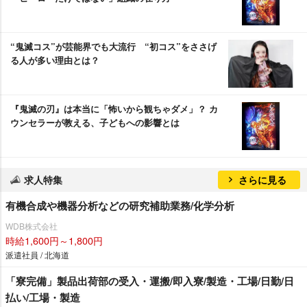
“鬼滅コス”が芸能界でも大流行 “初コス”をささげ
る人が多い理由とは？
『鬼滅の刃』は本当に「怖いから観ちゃダメ」？ カ
ウンセラーが教える、子どもへの影響とは
求人特集
さらに見る
有機合成や機器分析などの研究補助業務/化学分析
WDB株式会社
時給1,600円～1,800円
派遣社員 / 北海道
「寮完備」製品出荷部の受入・運搬/即入寮/製造・工場/日勤/日
払い/工場・製造