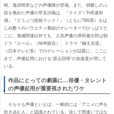
樹、鬼頭明里などの声優陣が登場。また、胡蝶しのぶ
役を務めた声優の早見沙織は、『クイズ！THE違和
感』『どうぶつ投稿ランド！』（ともにTBS系）をは
じめ数々のバラエティ番組のナレーターでひっぱりだ
こに。鬼滅関連以外でも、人気声優の津田健次郎は朝
ドラ『エール』（NHK総合）、ドラマ『極主夫道』
（日本テレビ系）でのナレーションが話題に。ここに
きて、声優起用における“原点回帰”の加速度が増して
いる。
作品にとっての劇薬に…俳優・タレント
の声優起用が重要視されたワケ
そもそも声優といえば、一般的には「アニメに声を
吹き込む人」と認識されている。決して間違いではな