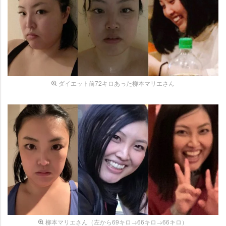
ダイエット前72キロあった柳本マリエさん
柳本マリエさん（左から69キロ→66キロ→66キロ）