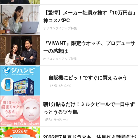
【驚愕】メーカー社員が推す「10万円台」
神コスパPC
オリコンタイアップ特集
『VIVANT』限定ウオッチ、プロデューサ
ーの感想は
オリコンタイアップ特集
自販機にピッ！ですぐに買えちゃう
（PR）ジハンピ
朝1分貼るだけ！ミルクピールで一日中ず
っとうるツヤ肌
（PR）サボリーノ
2026年7月夏ドラマも、注目作＆話題作が