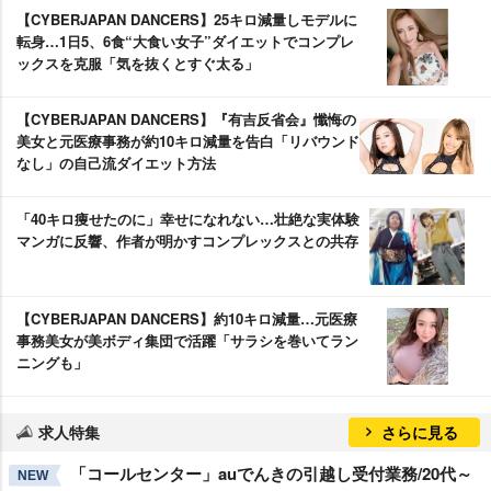
【CYBERJAPAN DANCERS】25キロ減量しモデルに
転身…1日5、6食“大食い女子”ダイエットでコンプレ
ックスを克服「気を抜くとすぐ太る」
【CYBERJAPAN DANCERS】『有吉反省会』懺悔の
美女と元医療事務が約10キロ減量を告白「リバウンド
なし」の自己流ダイエット方法
「40キロ痩せたのに」幸せになれない…壮絶な実体験
マンガに反響、作者が明かすコンプレックスとの共存
【CYBERJAPAN DANCERS】約10キロ減量…元医療
事務美女が美ボディ集団で活躍「サラシを巻いてラン
ニングも」
求人特集
さらに見る
「コールセンター」auでんきの引越し受付業務/20代～
NEW