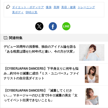
ダイエット・ボディケア
痩身
美脚
美容・健康
トレーニング
美ボディ
SNS人気
関連特集
デビュー35周年の浅香唯、独自のアイドル論を語る
「ある程度は隠せた80年代と違い、今の方が大変」
【CYBERJAPAN DANCERS】下半身太りに何年も悩
み…約10キロ減量に成功『ミス・ユニバース』ファイ
ナリストの自分流ダイエット
【CYBERJAPAN DANCERS】「減量してくださ
い…」マネージャーのひと言で5キロ減量の美女「太
ってイベント出演できないことも」