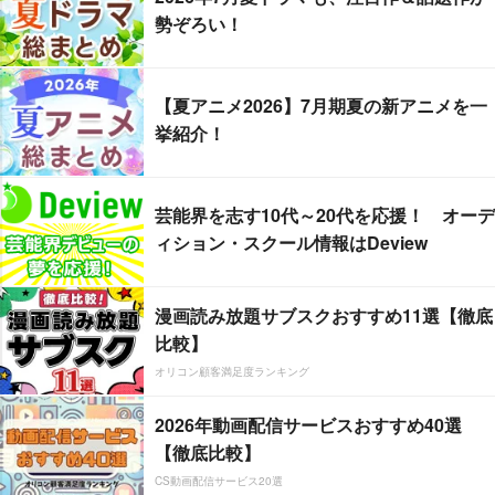
勢ぞろい！
【夏アニメ2026】7月期夏の新アニメを一
挙紹介！
芸能界を志す10代～20代を応援！ オーデ
ィション・スクール情報はDeview
漫画読み放題サブスクおすすめ11選【徹底
比較】
オリコン顧客満足度ランキング
2026年動画配信サービスおすすめ40選
【徹底比較】
CS動画配信サービス20選