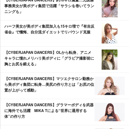
事務美女が美ボディ集団で活躍「サラシを巻いてラン
ニングも」
ハーフ美女が美ボディ集団加入も15キロ増で『有吉反
省会』で懺悔、自分流ダイエットでリバウンド克服
【CYBERJAPAN DANCERS】OLから転身、アニメ
キャラに憧れメリハリ美ボディに「グラビア撮影前に
胸とお尻を鍛える」
【CYBERJAPAN DANCERS】マツエクサロン勤務か
ら美ボディ集団に転身…美尻の作り方とは「お尻の位
置が上がって感動」
【CYBERJAPAN DANCERS】グラマーボディを武器
に海外でも活躍 MIKA Tによる“世界に通用する
体”の作り方