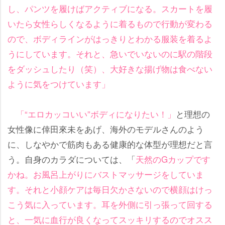
し、パンツを履けばアクティブになる。スカートを履
いたら女性らしくなるように着るもので行動が変わる
ので、ボディラインがはっきりとわかる服装を着るよ
うにしています。それと、急いでいないのに駅の階段
をダッシュしたり（笑）、大好きな揚げ物は食べない
ように気をつけています」
「“エロカッコいい”ボディになりたい！」
と理想の
女性像に倖田來未をあげ、海外のモデルさんのよう
に、しなやかで筋肉もある健康的な体型が理想だと言
う。自身のカラダについては、「
天然のGカップです
かね。お風呂上がりにバストマッサージをしていま
す。それと小顔ケアは毎日欠かさないので横顔はけっ
こう気に入っています。耳を外側に引っ張って回する
と、一気に血行が良くなってスッキリするのでオスス