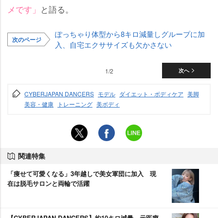
メです」
と語る。
ぽっちゃり体型から8キロ減量しグループに加
次のページ
入、自宅エクササイズも欠かさない
1/2
次へ
CYBERJAPAN DANCERS
モデル
ダイエット・ボディケア
美脚
美容・健康
トレーニング
美ボディ
関連特集
「痩せて可愛くなる」3年越しで美女軍団に加入 現
在は脱毛サロンと両輪で活躍
【CYBERJAPAN DANCERS】約10キロ減量…元医療