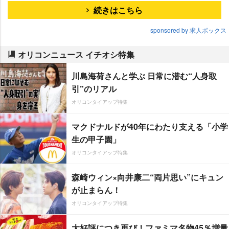
続きはこちら
sponsored by 求人ボックス
オリコンニュース イチオシ特集
川島海荷さんと学ぶ 日常に潜む“人身取
引”のリアル
オリコンタイアップ特集
マクドナルドが40年にわたり支える「小学
生の甲子園」
オリコンタイアップ特集
森崎ウィン×向井康二“両片思い”にキュン
が止まらん！
オリコンタイアップ特集
大好評につき再び！ファミマ名物45％増量