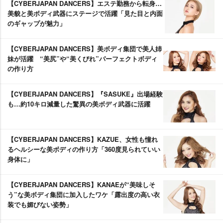
【CYBERJAPAN DANCERS】エステ勤務から転身…
美貌と美ボディ武器にステージで活躍「見た目と内面
のギャップが魅力」
【CYBERJAPAN DANCERS】美ボディ集団で美人姉
妹が活躍 “美尻”や“美くびれ”パーフェクトボディ
の作り方
【CYBERJAPAN DANCERS】『SASUKE』出場経験
も…約10キロ減量した驚異の美ボディ武器に活躍
【CYBERJAPAN DANCERS】KAZUE、女性も憧れ
るヘルシーな美ボディの作り方「360度見られていい
身体に」
【CYBERJAPAN DANCERS】KANAEが“美味しそ
う”な美ボディ集団に加入したワケ「露出度の高い衣
装でも媚びない姿勢」