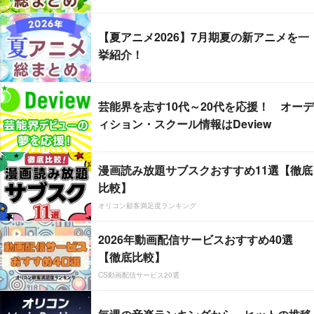
【夏アニメ2026】7月期夏の新アニメを一
挙紹介！
芸能界を志す10代～20代を応援！ オーデ
ィション・スクール情報はDeview
漫画読み放題サブスクおすすめ11選【徹底
比較】
オリコン顧客満足度ランキング
2026年動画配信サービスおすすめ40選
【徹底比較】
CS動画配信サービス20選