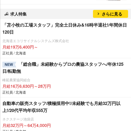
求人特集
さらに見る
「苫小牧の工場スタッフ」完全土日休み&16時半退社!/年間休日
120日
北海道エコリサイクルシステムズ株式会社
月給19万6,400円～
正社員 / 北海道
「総合職」未経験からプロの農協スタッフへ/年休125
NEW
日/転勤無
峰延農業協同組合
月給16万6,630円～28万円
正社員 / 北海道
自動車の販売スタッフ/積極採用中!/未経験でも月給32万円以
上!/20代平均年収555万
ネクステージ池袋店
月給32万円～64万4,000円