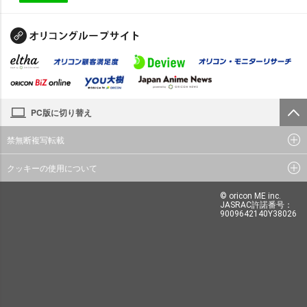
PC版に切り替え
禁無断複写転載
クッキーの使用について
© oricon ME inc.
JASRAC許諾番号：
9009642140Y38026