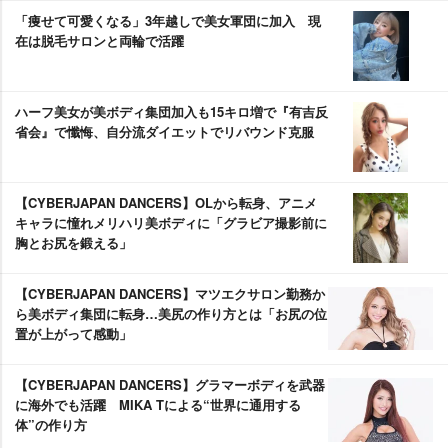
「痩せて可愛くなる」3年越しで美女軍団に加入 現
在は脱毛サロンと両輪で活躍
ハーフ美女が美ボディ集団加入も15キロ増で『有吉反
省会』で懺悔、自分流ダイエットでリバウンド克服
【CYBERJAPAN DANCERS】OLから転身、アニメ
キャラに憧れメリハリ美ボディに「グラビア撮影前に
胸とお尻を鍛える」
【CYBERJAPAN DANCERS】マツエクサロン勤務か
ら美ボディ集団に転身…美尻の作り方とは「お尻の位
置が上がって感動」
【CYBERJAPAN DANCERS】グラマーボディを武器
に海外でも活躍 MIKA Tによる“世界に通用する
体”の作り方