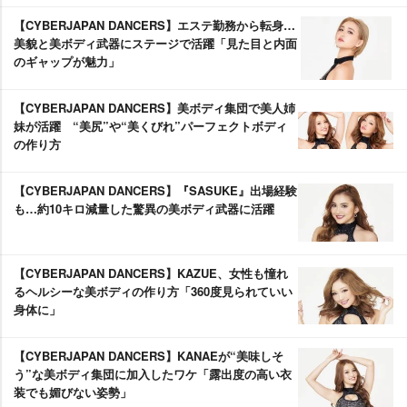
【CYBERJAPAN DANCERS】エステ勤務から転身…
美貌と美ボディ武器にステージで活躍「見た目と内面
のギャップが魅力」
【CYBERJAPAN DANCERS】美ボディ集団で美人姉
妹が活躍 “美尻”や“美くびれ”パーフェクトボディ
の作り方
【CYBERJAPAN DANCERS】『SASUKE』出場経験
も…約10キロ減量した驚異の美ボディ武器に活躍
【CYBERJAPAN DANCERS】KAZUE、女性も憧れ
るヘルシーな美ボディの作り方「360度見られていい
身体に」
【CYBERJAPAN DANCERS】KANAEが“美味しそ
う”な美ボディ集団に加入したワケ「露出度の高い衣
装でも媚びない姿勢」