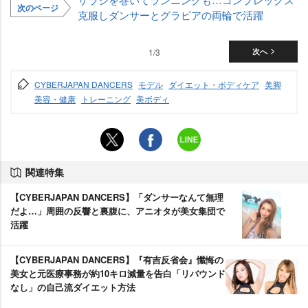
次のページ
克服しダンサーとグラビアの両輪で活躍
1/3
次へ
CYBERJAPAN DANCERS
モデル
ダイエット・ボディケア
美脚
美容・健康
トレーニング
美ボディ
関連特集
【CYBERJAPAN DANCERS】「ダンサーなんて無理
だよ…」周囲の反響と裏腹に、アニオタが美女集団で
活躍
【CYBERJAPAN DANCERS】『有吉反省会』懺悔の
美女と元医療事務が約10キロ減量を告白「リバウンド
なし」の自己流ダイエット方法