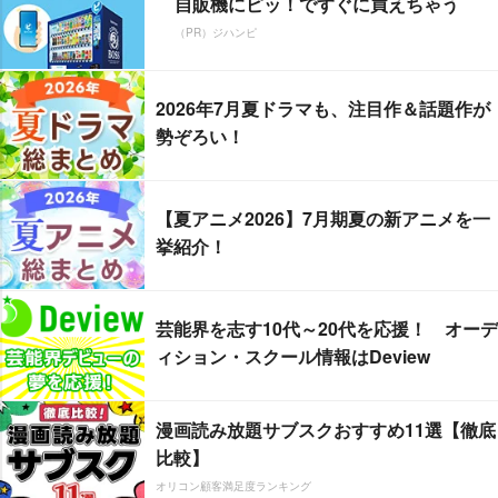
自販機にピッ！ですぐに買えちゃう
（PR）ジハンピ
2026年7月夏ドラマも、注目作＆話題作が
勢ぞろい！
【夏アニメ2026】7月期夏の新アニメを一
挙紹介！
芸能界を志す10代～20代を応援！ オーデ
ィション・スクール情報はDeview
漫画読み放題サブスクおすすめ11選【徹底
比較】
オリコン顧客満足度ランキング