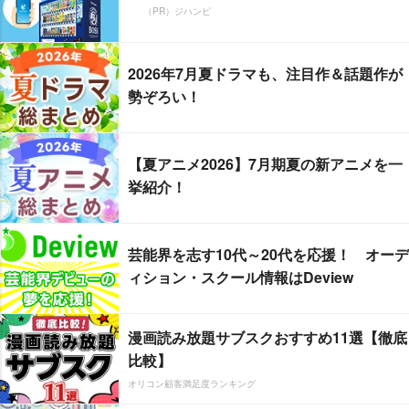
（PR）ジハンピ
2026年7月夏ドラマも、注目作＆話題作が
勢ぞろい！
【夏アニメ2026】7月期夏の新アニメを一
挙紹介！
芸能界を志す10代～20代を応援！ オーデ
ィション・スクール情報はDeview
漫画読み放題サブスクおすすめ11選【徹底
比較】
オリコン顧客満足度ランキング