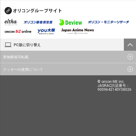
PC版に切り替え
禁無断複写転載
クッキーの使用について
© oricon ME inc.
JASRAC許諾番号：
9009642140Y38026