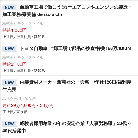
自動車工場で働こう!カーエアコンやエンジンの製造・
NEW
加工業務/寮完備 denso aichi
株式会社テクノスマイル
時給1,800円
正社員 / 派遣社員 / 愛知県
トヨタ自動車 上郷工場で部品の検査/特典168万/tutumi
NEW
株式会社テクノスマイル
時給2,100円
正社員 / 派遣社員 / 愛知県
内装資材メーカー兼商社の「労務」/年休126日/福利厚
NEW
生充実
株式会社桐井製作所
月給29万4,000円～33万円
正社員 / 東京都
経験者採用創業72年の安定企業「人事労務職」20代～
NEW
40代活躍中