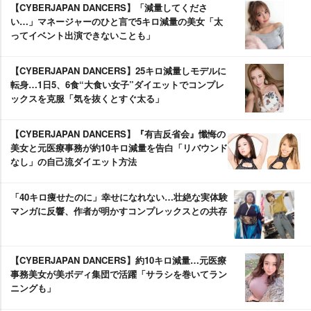
【CYBERJAPAN DANCERS】「減量してくださ
い…」マネージャーのひと言で5キロ減量の美女「太
ってイベント出演できないことも」
【CYBERJAPAN DANCERS】25キロ減量しモデルに
転身…1日5、6食“大食い女子”ダイエットでコンプレ
ックスを克服「気を抜くとすぐ太る」
【CYBERJAPAN DANCERS】『有吉反省会』懺悔の
美女と元医療事務が約10キロ減量を告白「リバウンド
なし」の自己流ダイエット方法
「40キロ痩せたのに」幸せになれない…壮絶な実体験
マンガに反響、作者が明かすコンプレックスとの共存
【CYBERJAPAN DANCERS】約10キロ減量…元医療
事務美女が美ボディ集団で活躍「サラシを巻いてラン
ニングも」