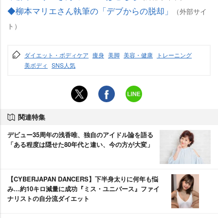
◆柳本マリエさん執筆の「デブからの脱却」
（外部サイ
ト）
ダイエット・ボディケア
痩身
美脚
美容・健康
トレーニング
美ボディ
SNS人気
関連特集
デビュー35周年の浅香唯、独自のアイドル論を語る
「ある程度は隠せた80年代と違い、今の方が大変」
【CYBERJAPAN DANCERS】下半身太りに何年も悩
み…約10キロ減量に成功『ミス・ユニバース』ファイ
ナリストの自分流ダイエット