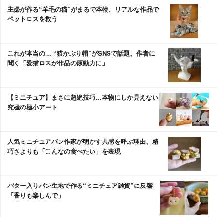
主婦が作る“羊毛の猫”がまるで本物、リアルな作品で
ペットロスを救う
これが本当の… “猫かぶり帽”がSNSで話題、作者に
聞く「愛猫ロスが作品の原動力に」
【ミニチュア】まさに超絶技巧…本物にしか見えない
究極の極小アート
人気ミニチュアパン作家が明かす共感を呼ぶ理由、精
巧さよりも「こんなの食べたい」を表現
バター入りパン生地で作る“ミニチュア雑貨”に反響
「香りも楽しんで」